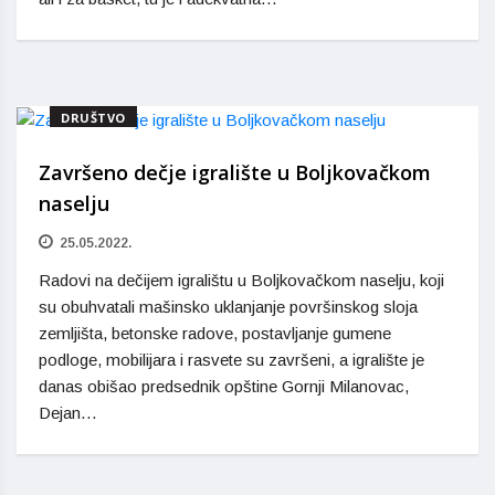
DRUŠTVO
Završeno dečje igralište u Boljkovačkom
naselju
25.05.2022.
Radovi na dečijem igralištu u Boljkovačkom naselju, koji
su obuhvatali mašinsko uklanjanje površinskog sloja
zemljišta, betonske radove, postavljanje gumene
podloge, mobilijara i rasvete su završeni, a igralište je
danas obišao predsednik opštine Gornji Milanovac,
Dejan…