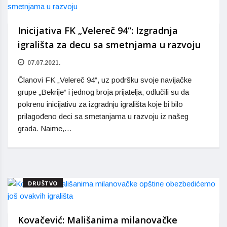
Inicijativa FK „Velereč 94“: Izgradnja
igrališta za decu sa smetnjama u razvoju
07.07.2021.
Članovi FK „Velereč 94“, uz podršku svoje navijačke
grupe „Bekrije“ i jednog broja prijatelja, odlučili su da
pokrenu inicijativu za izgradnju igrališta koje bi bilo
prilagođeno deci sa smetanjama u razvoju iz našeg
grada. Naime,…
DRUŠTVO
Kovačević: Mališanima milanovačke