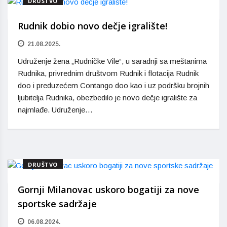
DRUŠTVO
Rudnik dobio novo dečje igralište!
21.08.2025.
Udruženje žena „Rudničke Vile“, u saradnji sa meštanima
Rudnika, privrednim društvom Rudnik i flotacija Rudnik
doo i preduzećem Contango doo kao i uz podršku brojnih
ljubitelja Rudnika, obezbedilo je novo dečje igralište za
najmlađe. Udruženje…
DRUŠTVO
Gornji Milanovac uskoro bogatiji za nove
sportske sadržaje
06.08.2024.