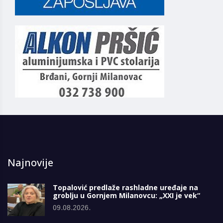
Najnovije
Topalović predlaže rashladne uređaje na
groblju u Gornjem Milanovcu: „XXI je vek“
09.08.2026.