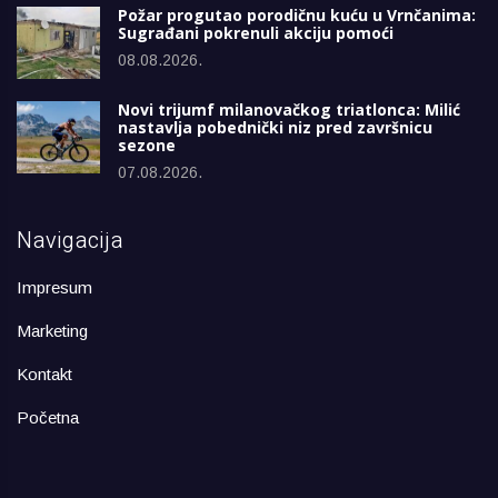
Požar progutao porodičnu kuću u Vrnčanima:
Sugrađani pokrenuli akciju pomoći
08.08.2026.
Novi trijumf milanovačkog triatlonca: Milić
nastavlja pobednički niz pred završnicu
sezone
07.08.2026.
Navigacija
Impresum
Marketing
Kontakt
Početna