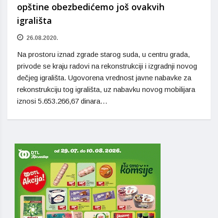
opštine obezbedićemo još ovakvih
igrališta
26.08.2020.
Na prostoru iznad zgrade starog suda, u centru grada,
privode se kraju radovi na rekonstrukciji i izgradnji novog
dečjeg igrališta. Ugovorena vrednost javne nabavke za
rekonstrukciju tog igrališta, uz nabavku novog mobilijara
iznosi 5.653.266,67 dinara…