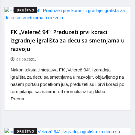
DRUŠTVO
FK „Velereč 94“: Preduzeti prvi koraci
izgradnje igrališta za decu sa smetnjama u
razvoju
02.09.2021.
Nakon teksta „Inicijativa FK „Velereč 94“: Izgradnja
igrališta za decu sa smetnjama u razvoju“, objavljenog na
našem portalu početkom jula, preduzeti su i prvi koraci po
tom pitanju, saznajemo od momaka iz tog kluba.
Prema…
DRUŠTVO