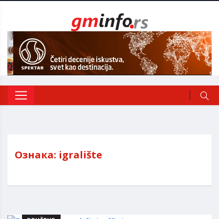
Ознака:
igralište