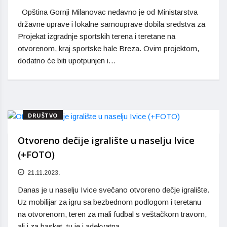
Opština Gornji Milanovac nedavno je od Ministarstva
državne uprave i lokalne samouprave dobila sredstva za
Projekat izgradnje sportskih terena i teretane na
otvorenom, kraj sportske hale Breza. Ovim projektom,
dodatno će biti upotpunjen i…
DRUŠTVO
Otvoreno dečije igralište u naselju Ivice
(+FOTO)
21.11.2023.
Danas je u naselju Ivice svečano otvoreno dečje igralište.
Uz mobilijar za igru sa bezbednom podlogom i teretanu
na otvorenom, teren za mali fudbal s veštačkom travom,
ali i za basket, tu je i adekvatna…