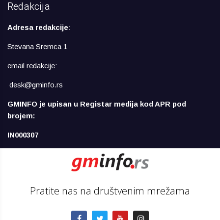
Redakcija
Adresa redakcije
:
Stevana Sremca 1
email redakcije:
desk@gminfo.rs
GMINFO je upisan u Registar medija kod APR pod
brojem:
IN000307
Pratite nas na društvenim mrežama