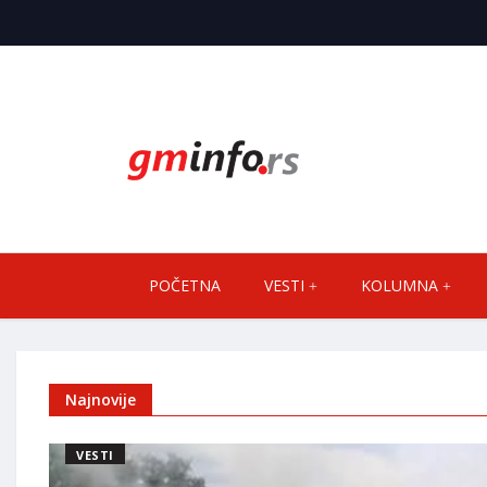
POČETNA
VESTI
KOLUMNA
Najnovije
VESTI