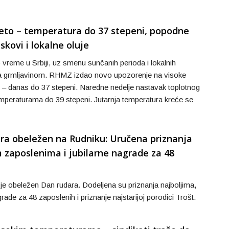
 leto – temperatura do 37 stepeni, popodne
uskovi i lokalne oluje
vreme u Srbiji, uz smenu sunčanih perioda i lokalnih
a grmljavinom. RHMZ izdao novo upozorenje na visoke
 – danas do 37 stepeni. Naredne nedelje nastavak toplotnog
emperaturama do 39 stepeni. Jutarnja temperatura kreće se
ra obeležen na Rudniku: Uručena priznanja
m zaposlenima i jubilarne nagrade za 48
je obeležen Dan rudara. Dodeljena su priznanja najboljima,
grade za 48 zaposlenih i priznanje najstarijoj porodici Trošt.