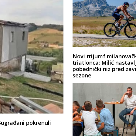
Novi trijumf milanovač
triatlonca: Milić nastavl
pobednički niz pred zav
sezone
Sugrađani pokrenuli