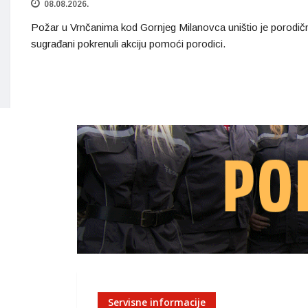
08.08.2026.
Požar u Vrnčanima kod Gornjeg Milanovca uništio je porodi
sugrađani pokrenuli akciju pomoći porodici.
Servisne informacije