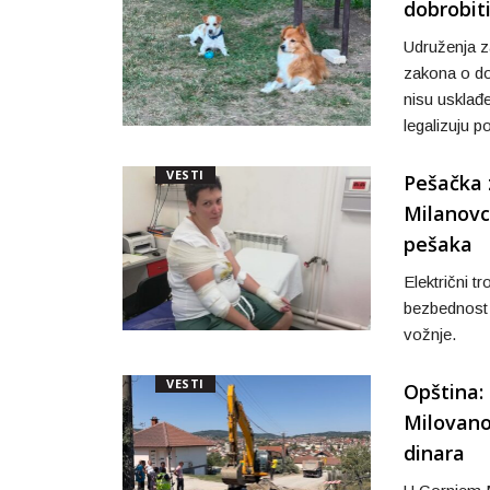
dobrobiti
Udruženja za
zakona o dob
nisu usklađ
legalizuju 
VESTI
Pešačka 
Milanovc
pešaka
Električni t
bezbednost 
vožnje.
VESTI
Opština:
Milovanov
dinara