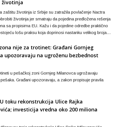
 životinja
 zaštitu životinja iz Srbije su zatražila povlačenje Nactra
robiti životinja jer smatraju da pojedina predložena rešenja
ena sa propisima EU. Kažu i da pojedine odredbe praktično
postojeću lošu praksu koja doprinosi nastanku velikog broja…
zona nije za trotinet: Građani Gornjeg
a upozoravaju na ugroženu bezbednost
rotineti u pešačkoj zoni Gornjeg Milanovca ugrožavaju
pešaka. Građani upozoravaju, a zakon propisuje pravila
 U toku rekonstrukcija Ulice Rajka
ića; investicija vredna oko 200 miliona