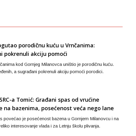
ogutao porodičnu kuću u Vrnčanima:
i pokrenuli akciju pomoći
čanima kod Gornjeg Milanovca uništio je porodičnu kuću.
enih, a sugrađani pokrenuli akciju pomoći porodici.
 SRC-a Tomić: Građani spas od vrućine
e na bazenima, posećenost veća nego lane
las povećao je posećenost bazena u Gornjem Milanovcu i na
eliko interesovanje vlada i za Letnju školu plivanja.