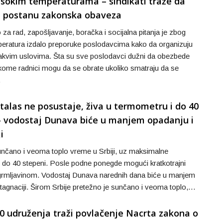
isokim temperaturama – sindikati traže da
 postanu zakonska obaveza
 za rad, zapošljavanje, boračka i socijalna pitanja je zbog
peratura izdalo preporuke poslodavcima kako da organizuju
kvim uslovima. Šta su sve poslodavci dužni da obezbede
 kome radnici mogu da se obrate ukoliko smatraju da se
…
 talas ne posustaje, živa u termometru i do 40
– vodostaj Dunava biće u manjem opadanju i
i
nčano i veoma toplo vreme u Srbiji, uz maksimalne
 do 40 stepeni. Posle podne ponegde mogući kratkotrajni
 grmljavinom. Vodostaj Dunava narednih dana biće u manjem
stagnaciji. Širom Srbije pretežno je sunčano i veoma toplo,…
20 udruženja traži povlačenje Nacrta zakona o