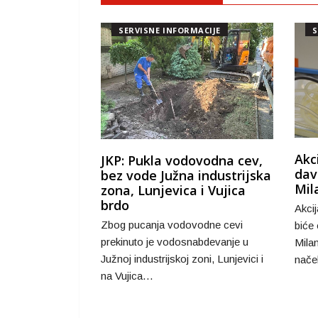
SERVISNE INFORMACIJE
S
Akc
JKP: Pukla vodovodna cev,
dav
bez vode Južna industrijska
Mil
zona, Lunjevica i Vujica
brdo
Akcij
Zbog pucanja vodovodne cevi
biće
prekinuto je vodosnabdevanje u
Mila
Južnoj industrijskoj zoni, Lunjevici i
nače
na Vujica…