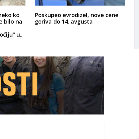
neko ko
Poskupeo evrodizel, nove cene
e bilo na
goriva do 14. avgusta
čiju“ u...