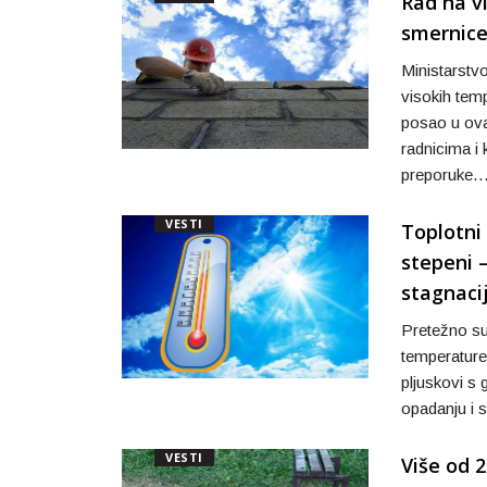
Rad na v
smernice
Ministarstvo
visokih tem
posao u ova
radnicima i
preporuke
VESTI
Toplotni
stepeni 
stagnacij
Pretežno su
temperature
pljuskovi s
opadanju i 
VESTI
Više od 