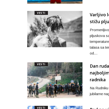
VESTI
Varljivo
stižu plj
Promenljivo 
pljuskova s
temperature
talasa sa t
od…
VESTI
Dan ruda
najbolji
radnika
Na Rudniku 
jubilarne na
VESTI