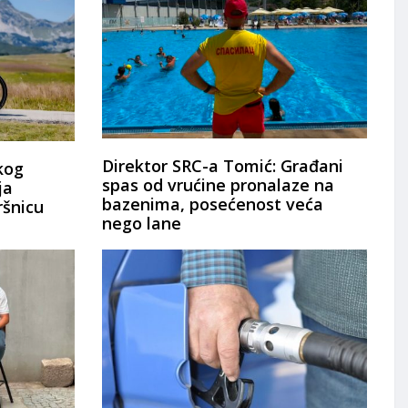
Direktor SRC-a Tomić: Građani
kog
spas od vrućine pronalaze na
ja
bazenima, posećenost veća
ršnicu
nego lane