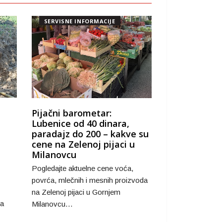
SERVISNE INFORMACIJE
Pijačni barometar:
Lubenice od 40 dinara,
paradajz do 200 – kakve su
cene na Zelenoj pijaci u
Milanovcu
Pogledajte aktuelne cene voća,
povrća, mlečnih i mesnih proizvoda
na Zelenoj pijaci u Gornjem
ja
Milanovcu…