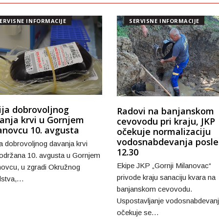
ERVISNE INFORMACIJE
SERVISNE INFORMACIJE
ija dobrovoljnog
Radovi na banjanskom
anja krvi u Gornjem
cevovodu pri kraju, JKP
anovcu 10. avgusta
očekuje normalizaciju
vodosnabdevanja posle
a dobrovoljnog davanja krvi
12.30
 održana 10. avgusta u Gornjem
Ekipe JKP „Gornji Milanovac“
novcu, u zgradi Okružnog
privode kraju sanaciju kvara na
lstva,…
banjanskom cevovodu.
Uspostavljanje vodosnabdevan
očekuje se…