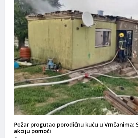
Požar progutao porodičnu kuću u Vrnčanima: 
akciju pomoći