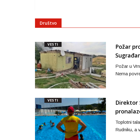
Društvo
VESTI
Požar pr
Sugrađan
Požar u Vrn
Nema povređ
VESTI
Direktor
pronalaz
Toplotni ta
Rudniku, a v