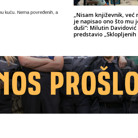
čnu kuću. Nema povređenih, a
„Nisam književnik, već 
je napisao ono što mu j
duši“: Milutin Davidović
predstavio „Sklopljenih o