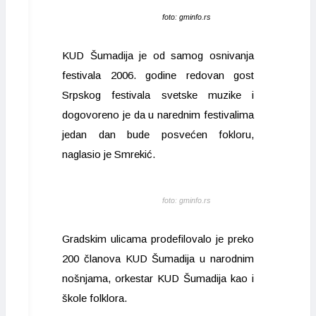
foto: gminfo.rs
KUD Šumadija je od samog osnivanja
festivala 2006. godine redovan gost
Srpskog festivala svetske muzike i
dogovoreno je da u narednim festivalima
jedan dan bude posvećen fokloru,
naglasio je Smrekić.
foto: gminfo.rs
Gradskim ulicama prodefilovalo je preko
200 članova KUD Šumadija u narodnim
nošnjama, orkestar KUD Šumadija kao i
škole folklora.