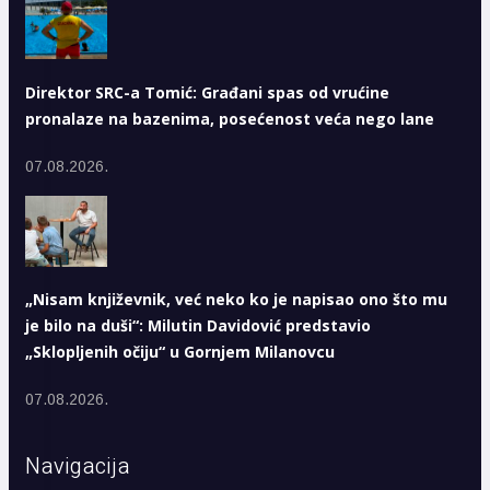
Direktor SRC-a Tomić: Građani spas od vrućine
pronalaze na bazenima, posećenost veća nego lane
07.08.2026.
„Nisam književnik, već neko ko je napisao ono što mu
je bilo na duši“: Milutin Davidović predstavio
„Sklopljenih očiju“ u Gornjem Milanovcu
07.08.2026.
Navigacija