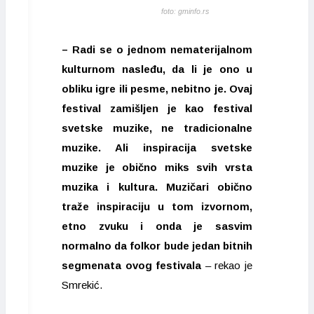
foto: gminfo.rs
– Radi se o jednom nematerijalnom
kulturnom nasleđu, da li je ono u
obliku igre ili pesme, nebitno je. Ovaj
festival zamišljen je kao festival
svetske muzike, ne tradicionalne
muzike. Ali inspiracija svetske
muzike je obično miks svih vrsta
muzika i kultura. Muzičari obično
traže inspiraciju u tom izvornom,
etno zvuku i onda je sasvim
normalno da folkor bude jedan bitnih
segmenata ovog festivala
– rekao je
Smrekić.