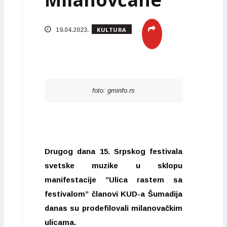
KULTURA
19.04.2023.
foto: gminfo.rs
Drugog dana 15. Srpskog festivala
svetske muzike u sklopu
manifestacije ”Ulica rastem sa
festivalom” članovi KUD-a Šumadija
danas su prodefilovali milanovačkim
ulicama.