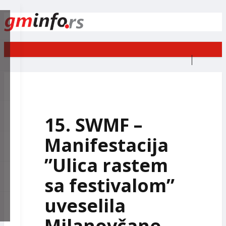
X
15. SWMF –
Manifestacija
”Ulica rastem
sa festivalom”
uveselila
Milanovčane