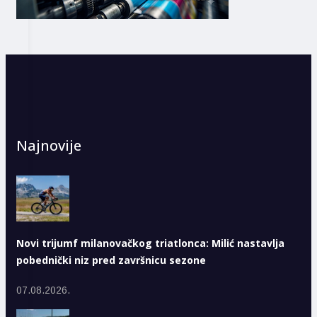
Najnovije
Novi trijumf milanovačkog triatlonca: Milić nastavlja
pobednički niz pred završnicu sezone
07.08.2026.