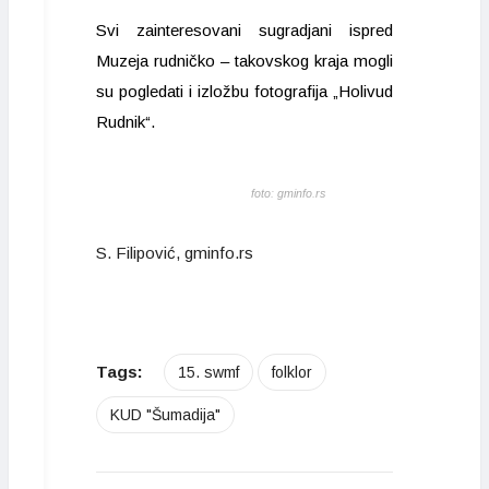
Svi zainteresovani sugradjani ispred
Muzeja rudničko – takovskog kraja mogli
su pogledati i izložbu fotografija „Holivud
Rudnik“.
foto: gminfo.rs
S. Filipović, gminfo.rs
Tags:
15. swmf
folklor
KUD "Šumadija"