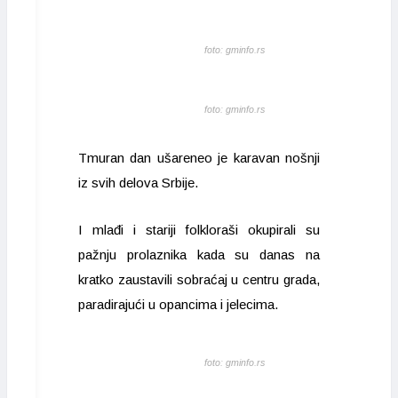
foto: gminfo.rs
foto: gminfo.rs
Tmuran dan ušareneo je karavan nošnji
iz svih delova Srbije.
I mlađi i stariji folkloraši okupirali su
pažnju prolaznika kada su danas na
kratko zaustavili sobraćaj u centru grada,
paradirajući u opancima i jelecima.
foto: gminfo.rs