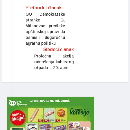
Prethodni članak
OO Demokratske
stranke G.
Milanovac predlaže
opštinskoj upravi da
osmisli dugoročnu
agrarnu politiku
Sledeći članak
Prolećna akcija
odnošenja kabastog
otpada – 20. april