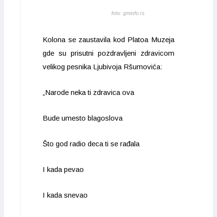
foto: gminfo.rs
Kolona se zaustavila kod Platoa Muzeja
gde su prisutni pozdravljeni zdravicom
velikog pesnika Ljubivoja Ršumovića:
„Narode neka ti zdravica ova
Bude umesto blagoslova
Što god radio deca ti se rađala
I kada pevao
I kada snevao