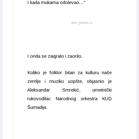
I kada mukama odolevao…“
foto: gminfo.rs
I onda se zaigralo i zaorilo.
Koliko je folklor bitan za kulturu naše
zemlje i muziku uopšte, objasnio je
Aleksandar Smrekić, umetnički
rukovodilac Narodnog orkestra KUD
Šumadija.