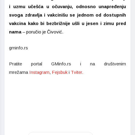
i uzmu učešća u očuvanju, odnosno unapređenju
svoga zdravlja i vakcinišu se jednom od dostupnih
vakcina kako bi bezbrižnije ušli u jesen i zimu pred
nama
– poručio je Čivović.
gminfo.rs
Pratite portal GMinfo.rs i na društvenim
mrežama
Instagram
,
Fejsbuk
i
Tviter.