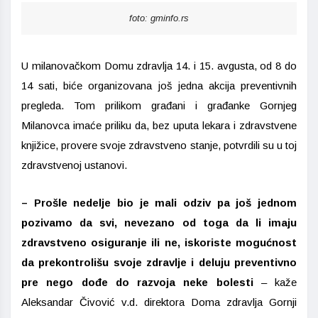
foto: gminfo.rs
U milanovačkom Domu zdravlja 14. i 15. avgusta, od 8 do
14 sati, biće organizovana još jedna akcija preventivnih
pregleda. Tom prilikom građani i građanke Gornjeg
Milanovca imaće priliku da, bez uputa lekara i zdravstvene
knjižice, provere svoje zdravstveno stanje, potvrdili su u toj
zdravstvenoj ustanovi.
– Prošle nedelje bio je mali odziv pa još jednom
pozivamo da svi, nevezano od toga da li imaju
zdravstveno osiguranje ili ne, iskoriste mogućnost
da prekontrolišu svoje zdravlje i deluju preventivno
pre nego dođe do razvoja neke bolesti
– kaže
Aleksandar Čivović v.d. direktora Doma zdravlja Gornji