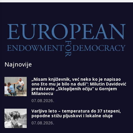
Najnovije
„Nisam književnik, već neko ko je napisao
ono što mu je bilo na duši“: Milutin Davidović
predstavio „Sklopljenih očiju“ u Gornjem
Milanovcu
07.08.2026.
Varljivo leto – temperatura do 37 stepeni,
popodne stižu pljuskovi i lokalne oluje
07.08.2026.