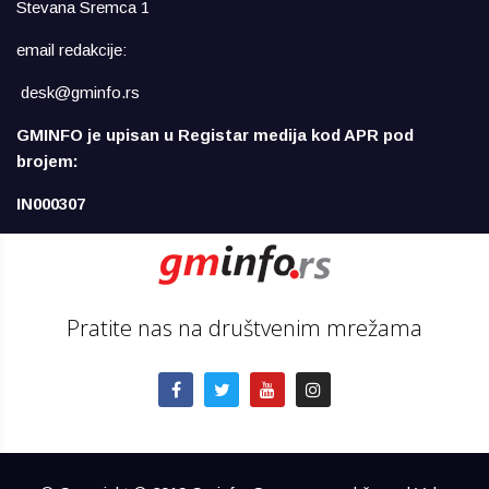
Stevana Sremca 1
email redakcije:
desk@gminfo.rs
GMINFO je upisan u Registar medija kod APR pod
brojem:
IN000307
Pratite nas na društvenim mrežama