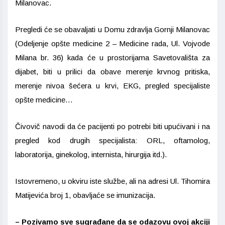
Milanovac.
Pregledi će se obavaljati u Domu zdravlja Gornji Milanovac
(Odeljenje opšte medicine 2 – Medicine rada, Ul. Vojvode
Milana br. 36) kada će u prostorijama Savetovališta za
dijabet, biti u prilici da obave merenje krvnog pritiska,
merenje nivoa šećera u krvi, EKG, pregled specijaliste
opšte medicine…
Čivovič navodi da će pacijenti po potrebi biti upućivani i na
pregled kod drugih specijalista: ORL, oftamolog,
laboratorija, ginekolog, internista, hirurgija itd.).
Istovremeno, u okviru iste službe, ali na adresi Ul. Tihomira
Matijevića broj 1, obavljaće se imunizacija.
– Pozivamo sve sugrađane da se odazovu ovoj akciji