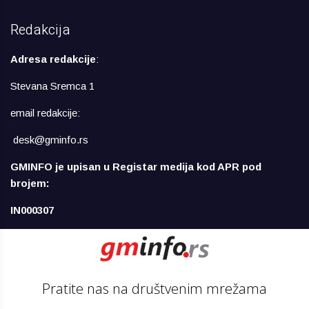
Redakcija
Adresa redakcije
:
Stevana Sremca 1
email redakcije:
desk@gminfo.rs
GMINFO je upisan u Registar medija kod APR pod
brojem:
IN000307
Pratite nas na društvenim mrežama