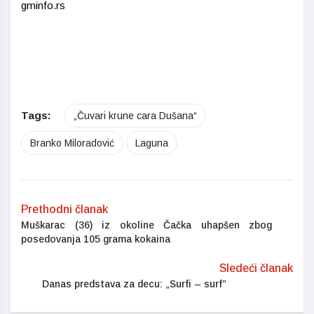
gminfo.rs
Tags:
„Čuvari krune cara Dušana“
Branko Miloradović
Laguna
Prethodni članak
Muškarac (36) iz okoline Čačka uhapšen zbog
posedovanja 105 grama kokaina
Sledeći članak
Danas predstava za decu: „Surfi – surf”