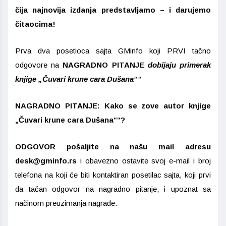
čija najnovija izdanja predstavljamo – i darujemo
čitaocima!
Prva dva posetioca sajta GMinfo koji PRVI tačno
odgovore na
NAGRADNO PITANJE
dobijaju primerak
knjige „Čuvari krune cara Dušana““
NAGRADNO PITANJE: Kako se zove autor knjige
„Čuvari krune cara Dušana““?
ODGOVOR pošaljite na našu mail adresu
desk@gminfo.rs
i obavezno ostavite svoj e-mail i broj
telefona na koji će biti kontaktiran posetilac sajta, koji prvi
da tačan odgovor na nagradno pitanje, i upoznat sa
načinom preuzimanja nagrade.