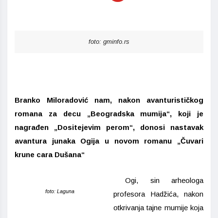
foto: gminfo.rs
Branko Miloradović nam, nakon avanturističkog
romana za decu „Beogradska mumija“, koji je
nagrađen „Dositejevim perom“, donosi nastavak
avantura junaka Ogija u novom romanu „Čuvari
krune cara Dušana“
Ogi, sin arheologa
foto: Laguna
profesora Hadžića, nakon
otkrivanja tajne mumije koja