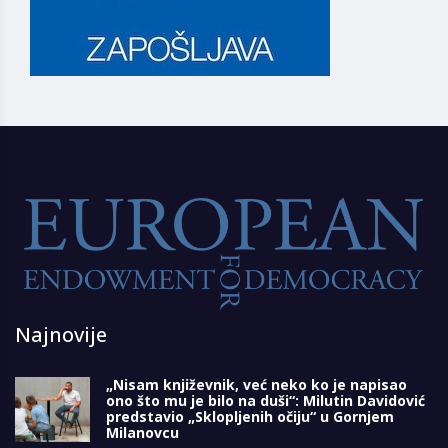
Najnovije
„Nisam književnik, već neko ko je napisao
ono što mu je bilo na duši“: Milutin Davidović
predstavio „Sklopljenih očiju“ u Gornjem
Milanovcu