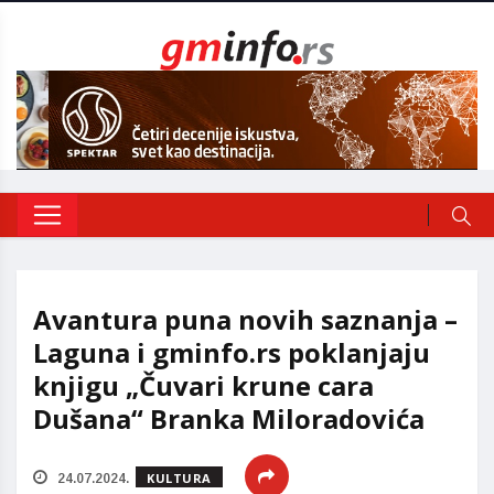
Avantura puna novih saznanja –
Laguna i gminfo.rs poklanjaju
knjigu „Čuvari krune cara
Dušana“ Branka Miloradovića
KULTURA
24.07.2024.