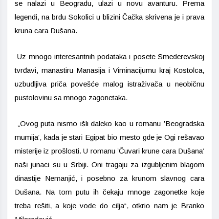
se nalazi u Beogradu, ulazi u novu avanturu. Prema
legendi, na brdu Sokolici u blizini Čačka skrivena je i prava
kruna cara Dušana.
Uz mnogo interesantnih podataka i posete Smederevskoj
tvrđavi, manastiru Manasija i Viminacijumu kraj Kostolca,
uzbudljiva priča povešće malog istraživača u neobičnu
pustolovinu sa mnogo zagonetaka.
„Ovog puta nismo išli daleko kao u romanu ’Beogradska
mumija’, kada je stari Egipat bio mesto gde je Ogi rešavao
misterije iz prošlosti. U romanu ’Čuvari krune cara Dušana’
naši junaci su u Srbiji. Oni tragaju za izgubljenim blagom
dinastije Nemanjić, i posebno za krunom slavnog cara
Dušana. Na tom putu ih čekaju mnoge zagonetke koje
treba rešiti, a koje vode do cilja“, otkrio nam je Branko