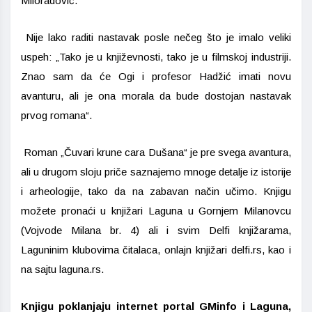
Miloradović.
Nije lako raditi nastavak posle nečeg što je imalo veliki
uspeh: „Tako je u književnosti, tako je u filmskoj industriji.
Znao sam da će Ogi i profesor Hadžić imati novu
avanturu, ali je ona morala da bude dostojan nastavak
prvog romana“.
Roman „Čuvari krune cara Dušana“ je pre svega avantura,
ali u drugom sloju priče saznajemo mnoge detalje iz istorije
i arheologije, tako da na zabavan način učimo. Knjigu
možete pronaći u knjižari Laguna u Gornjem Milanovcu
(Vojvode Milana br. 4) ali i svim Delfi knjižarama,
Laguninim klubovima čitalaca, onlajn knjižari delfi.rs, kao i
na sajtu laguna.rs.
Knjigu poklanjaju internet portal GMinfo i Laguna,