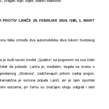
ć, Dragan Vujić Vujke, Marko Marković
 PROTIV LANČE 29. FEBRUAR 2024. /18h, 1. MART
enzivnu bitku između dva automobilska diva tokom Svetskog
 je Audi razvio model „Quattro“ sa pogonom na sva četiri
 želeli da pobede. Lanča je, međutim, stupila na scenu s
endarnog „Stratosa”, zadržavajući pritom zadnji pogon.
ramatična je sezona pripala Lanči, jer je njen sportski
enim stazama, pri čemu su značajnu ulogu odigrali i sitni