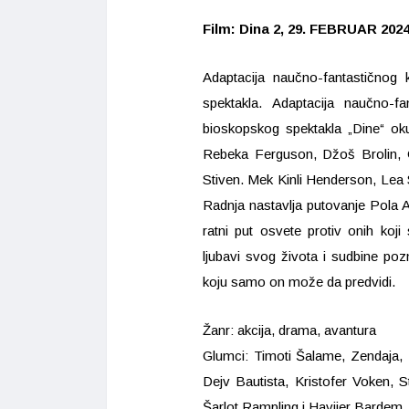
Film: Dina 2, 29. FEBRUAR 2024. 
Adaptacija naučno-fantastičnog 
spektakla. Adaptacija naučno-f
bioskopskog spektakla „Dine“ ok
Rebeka Ferguson, Džoš Brolin, Os
Stiven. Mek Kinli Henderson, Lea 
Radnja nastavlja putovanje Pola A
ratni put osvete protiv onih koj
ljubavi svog života i sudbine po
koju samo on može da predvidi.
Žanr: akcija, drama, avantura
Glumci: Timoti Šalame, Zendaja, 
Dejv Bautista, Kristofer Voken, 
Šarlot Rampling i Havijer Bardem.