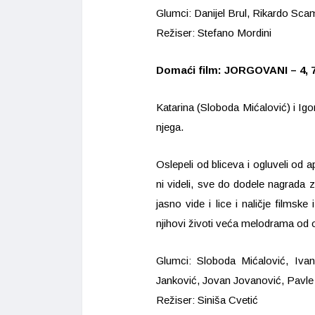
Glumci: Danijel Brul, Rikardo Sca
Režiser: Stefano Mordini
Domaći film: JORGOVANI – 4, 7. 
Katarina (Sloboda Mićalović) i Igor
njega.
Oslepeli od bliceva i ogluveli od a
ni videli, sve do dodele nagrada z
jasno vide i lice i naličje filmske
njihovi životi veća melodrama od 
Glumci: Sloboda Mićalović, Ivan
Janković, Jovan Jovanović, Pavle
Režiser: Siniša Cvetić