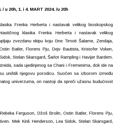
/ u 20h, 1. i 4. MART 2024. /u 20h
klasika Frenka Herberta i nastavak velikog bioskopskog
antastičnog klasika Frenka Herberta i nastavak velikog
upljaju zvezdanu ekipu koju čine Timoti Šalame, Zendaja,
tin Batler, Florens Pju, Dejv Bautista, Kristofer Voken,
Sidok, Stelan Skarsgard, Šarlot Rampling i Havijer Bardem.
treida, sada ujedinjenog sa Chani i Fremenima, dok ide na
i su uništili njegovu porodicu. Suočen sa izborom između
znatog univerzuma, on nastoji da spreči užasnu budućnost
Rebeka Ferguson, Džoš Brolin, Ostin Batler, Florens Pju,
Stiven. Mek Kinli Henderson, Lea Sidok, Stelan Skarsgard,