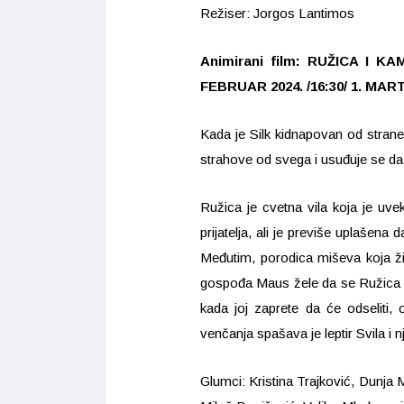
Režiser: Jorgos Lantimos
Animirani film: RUŽICA I KA
FEBRUAR 2024. /16:30/ 1. MART 
Kada je Silk kidnapovan od stra
strahove od svega i usuđuje se da 
Ružica je cvetna vila koja je u
prijatelja, ali je previše uplašena 
Međutim, porodica miševa koja ži
gospođa Maus žele da se Ružica ud
kada joj zaprete da će odseliti
venčanja spašava je leptir Svila i nj
Glumci: Kristina Trajković, Dunja 