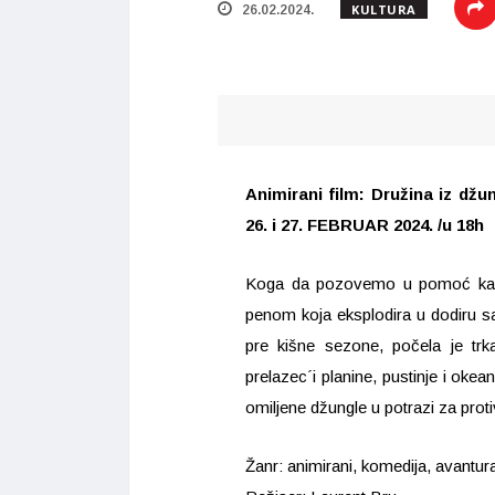
KULTURA
26.02.2024.
Animirani film: Družina iz džu
26. i 27. FEBRUAR 2024. /u 18h
Koga da pozovemo u pomoć kada 
penom koja eksplodira u dodiru 
pre kišne sezone, počela je t
prelazec´i planine, pustinje i oke
omiljene džungle u potrazi za pro
Žanr: animirani, komedija, avantur