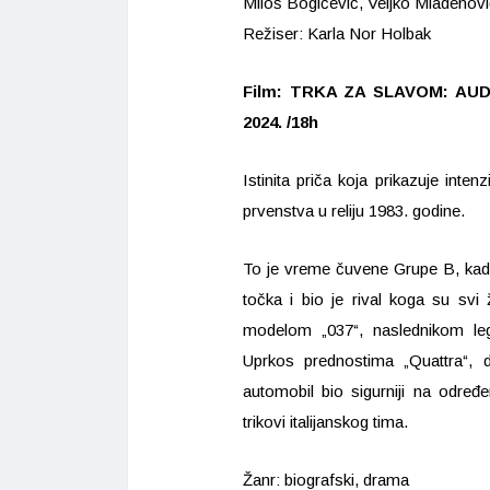
Miloš Bogičević, Veljko Mladenovi
Režiser: Karla Nor Holbak
Film: TRKA ZA SLAVOM: AUDI
2024. /18h
Istinita priča koja prikazuje int
prvenstva u reliju 1983. godine.
To je vreme čuvene Grupe B, kada
točka i bio je rival koga su svi
modelom „037“, naslednikom leg
Uprkos prednostima „Quattra“, d
automobil bio sigurniji na određ
trikovi italijanskog tima.
Žanr: biografski, drama