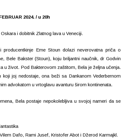
. FEBRUAR 2024. / u 20h
Oskara i dobitnik Zlatnog lava u Veneciji.
 i producentkinje Eme Stoun dolazi neverovatna priča o
 Bele Bakster (Stoun), koju briljantni naučnik, dr Godvin
 u život. Pod Bakterovom zaštitom, Bela je željna učenja.
 koji joj nedostaje, ona beži sa Dankanom Vederbernom
tnim advokatom u vrtoglavu avanturu širom kontinenata.
ena, Bela postaje nepokolebljiva u svojoj nameri da se
fantastika
ilem Dafo, Rami Jusef, Kristofer Abot i Džerod Karmajkl.