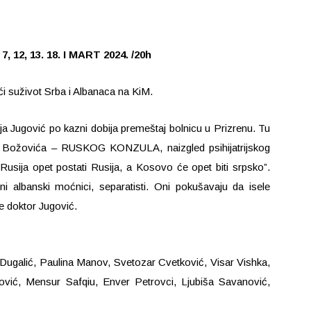
 12, 13. 18. I MART 2024. /20h
ći suživot Srba i Albanaca na KiM.
lija Jugović po kazni dobija premeštaj bolnicu u Prizrenu. Tu
ba Božovića – RUSKOG KONZULA, naizgled psihijatrijskog
“Rusija opet postati Rusija, a Kosovo će opet biti srpsko”.
i albanski moćnici, separatisti. Oni pokušavaju da isele
je doktor Jugović.
Dugalić, Paulina Manov, Svetozar Cvetković, Visar Vishka,
vić, Mensur Safqiu, Enver Petrovci, Ljubiša Savanović,