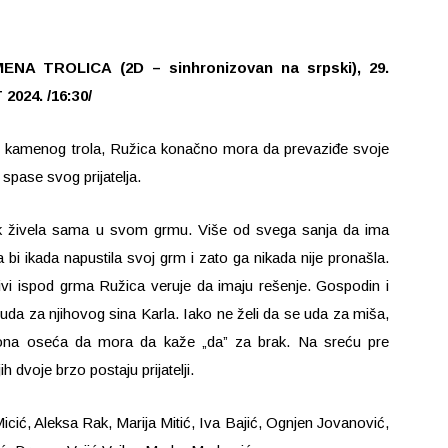
MENA TROLICA (2D – sinhronizovan na srpski), 29.
2024. /16:30/
ne kamenog trola, Ružica konačno mora da prevaziđe svoje
spase svog prijatelja.
vek živela sama u svom grmu. Više od svega sanja da ima
da bi ikada napustila svoj grm i zato ga nikada nije pronašla.
vi ispod grma Ružica veruje da imaju rešenje. Gospodin i
a za njihovog sina Karla. Iako ne želi da se uda za miša,
, ona oseća da mora da kaže „da” za brak. Na sreću pre
ih dvoje brzo postaju prijatelji.
Micić, Aleksa Rak, Marija Mitić, Iva Bajić, Ognjen Jovanović,