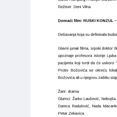
Režiser: Deni Vilna
Domaći film: RUSKI KONZUL – 7,
Dešavanja koja su definisala budu
Glavni junak filma, srpski doktor I
upoznaje profesora istorije Lju
pacijenta koji tvrdi da će uskoro 
Protiv Božovića se okreću lokaln
Božovića ali u njegovu zaštitu sta
Žanr: drama
Glumci: Žarko Laušević, Nebojša 
Danica Radulović, Nada Macanko
Petar Zekavica