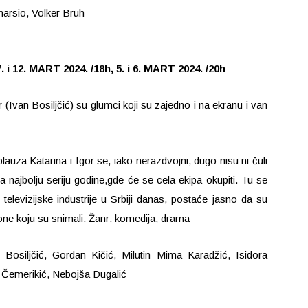
marsio, Volker Bruh
i 12. MART 2024. /18h, 5. i 6. MART 2024. /20h
 (Ivan Bosiljčić) su glumci koji su zajedno i na ekranu i van
plauza Katarina i Igor se, iako nerazdvojni, dugo nisu ni čuli
a najbolju seriju godine,gde će se cela ekipa okupiti. Tu se
 i televizijske industrije u Srbiji danas, postaće jasno da su
one koju su snimali. Žanr: komedija, drama
 Bosiljčić, Gordan Kičić, Milutin Mima Karadžić, Isidora
 Čemerikić, Nebojša Dugalić