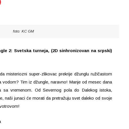
foto: KC GM
ngle 2: Svetska turneja, (2D sinhronizovan na srpski)
misteriozni super-zlikovac prekrije džunglu ružičastom
sa vodom? Tim iz džungle, naravno! Manje od mesec dana
rka sa vremenom. Od Severnog pola do Dalekog istoka,
ane, naši junaci će morati da pretražuju svet daleko od svoje
tivotrovom!
a