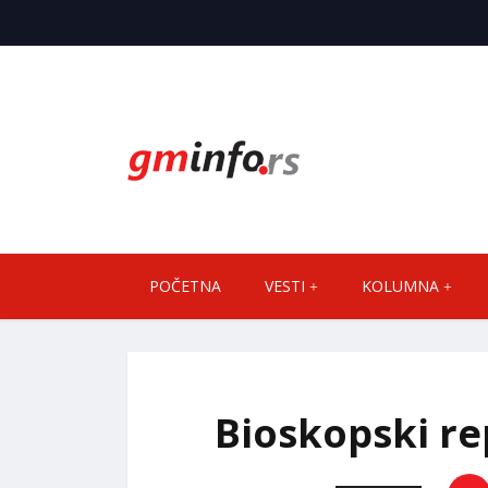
POČETNA
VESTI
KOLUMNA
Bioskopski re