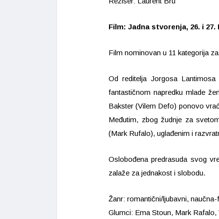
Režiser: Laurent Bru
Film: Jadna stvorenja, 26. i 27
Film nominovan u 11 kategorija za 
Od reditelja Jorgosa Lantimosa
fantastičnom napredku mlade žene,
Bakster (Vilem Defo) ponovo vraća
Međutim, zbog žudnje za svetom
(Mark Rufalo), uglađenim i razvra
Oslobođena predrasuda svog vrem
zalaže za jednakost i slobodu.
Žanr: romantični/ljubavni, naučna-
Glumci: Ema Stoun, Mark Rafalo, V