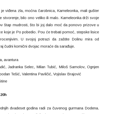
 je viđena zla, moćna čarobnica, Kameleonka, mali gušter
je stvorenje, bilo ono veliko ili malo. Kameleonka drži svoje
v štap mudrosti, što bi joj dalo moć da ponovo prizove u
e koje je Po pobedio. Pou će trebati pomoć, stepske lisice
rocenjivim. U svojoj potrazi da zaštite Dolinu mira od
ovaj čudni komični dvojac moraće da sarađuje.
ja, avantura
adić, Jadranka Selec, Milan Tubić, Miloš Samolov, Ognjen
odan Tešić, Valentina Pavličić, Vojislav Brajović
Stine
l 20h
ednjih dvadeset godina radi za čuvenog gurmana Dodena.