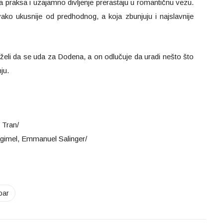
praksa i uzajamno divljenje prerastaju u romantičnu vezu.
ako ukusnije od predhodnog, a koja zbunjuju i najslavnije
e želi da se uda za Dodena, a on odlučuje da uradi nešto što
ju.
 Tran/
agimel, Emmanuel Salinger/
oar