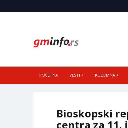
POČETNA
VESTI
KOLUMNA
Bioskopski re
centra za 11. i