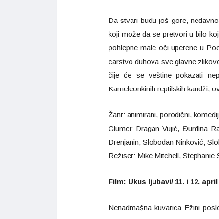
Da stvari budu još gore, nedavno
koji može da se pretvori u bilo ko
pohlepne male oči uperene u Poo
carstvo duhova sve glavne zlikovc
čije će se veštine pokazati nep
Kameleonkinih reptilskih kandži, 
Žanr: animirani, porodični, komedi
Glumci: Dragan Vujić, Đurđina R
Drenjanin, Slobodan Ninković, Slob
Režiser: Mike Mitchell, Stephanie 
Film: Ukus ljubavi/ 11. i 12. apri
Nenadmašna kuvarica Ežini posl