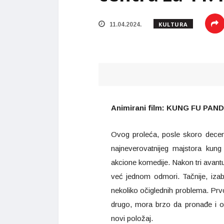
KULTURA
11.04.2024.
Animirani film: KUNG FU PANDA 4
Ovog proleća, posle skoro decen
najneverovatnijeg majstora kun
akcione komedije. Nakon tri avant
već jednom odmori. Tačnije, iza
nekoliko očiglednih problema. Prvo
drugo, mora brzo da pronađe i 
novi položaj.