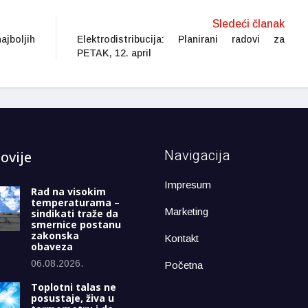
Sledeći članak
ajboljih
Elektrodistribucija: Planirani radovi za
PETAK, 12. april
Navigacija
ovije
Impresum
Rad na visokim
temperaturama –
Marketing
sindikati traže da
smernice postanu
zakonska
Kontakt
obaveza
06.08.2026.
Početna
Toplotni talas ne
posustaje, živa u