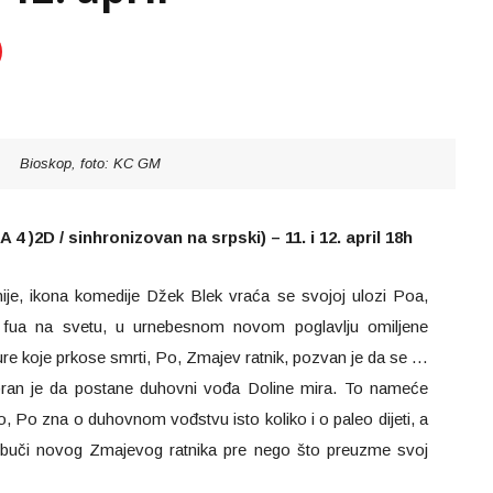
Bioskop, foto: KC GM
 )2D / sinhronizovan na srpski) – 11. i 12. april 18h
ije, ikona komedije Džek Blek vraća se svojoj ulozi Poa,
g fua na svetu, u urnebesnom novom poglavlju omiljene
ure koje prkose smrti, Po, Zmajev ratnik, pozvan je da se …
bran je da postane duhovni vođa Doline mira. To nameće
, Po zna o duhovnom vođstvu isto koliko i o paleo dijeti, a
obuči novog Zmajevog ratnika pre nego što preuzme svoj