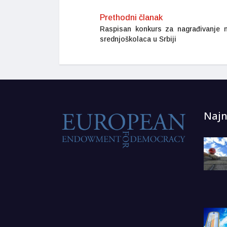
Prethodni članak
Raspisan konkurs za nagrađivanje n
srednjoškolaca u Srbiji
Najn