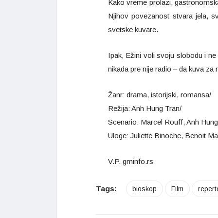
Kako vreme prolazi, gastronomska 
Njihov povezanost stvara jela, sv
svetske kuvare.
Ipak, Ežini voli svoju slobodu i n
nikada pre nije radio – da kuva za n
Žanr: drama, istorijski, romansa/
Režija: Anh Hung Tran/
Scenario: Marcel Rouff, Anh Hung
Uloge: Juliette Binoche, Benoit M
V.P. gminfo.rs
Tags:
bioskop
Film
repert