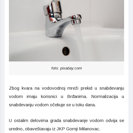
foto: pixabay.com
Zbog kvara na vodovodnoj mreži prekid u snabdevanju
vodom imaju korisnici u Brđanima. Normalizacija u
snabdevanju vodom očekuje se u toku dana.
U ostalim delovima grada snabdevanje vodom odvija se
uredno, obaveštavaju iz JKP Gornji Milanovac.