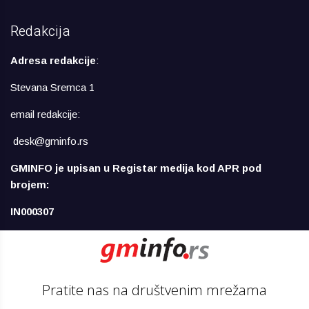
Redakcija
Adresa redakcije
:
Stevana Sremca 1
email redakcije:
desk@gminfo.rs
GMINFO je upisan u Registar medija kod APR pod
brojem:
IN000307
Pratite nas na društvenim mrežama