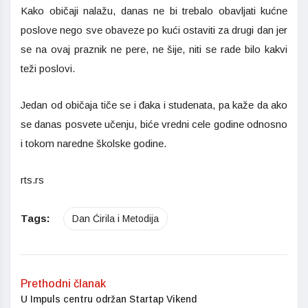
Kako običaji nalažu, danas ne bi trebalo obavljati kućne
poslove nego sve obaveze po kući ostaviti za drugi dan jer
se na ovaj praznik ne pere, ne šije, niti se rade bilo kakvi
teži poslovi.
Jedan od običaja tiče se i đaka i studenata, pa kaže da ako
se danas posvete učenju, biće vredni cele godine odnosno
i tokom naredne školske godine.
rts.rs
Tags:
Dan Ćirila i Metodija
Prethodni članak
U Impuls centru održan Startap Vikend