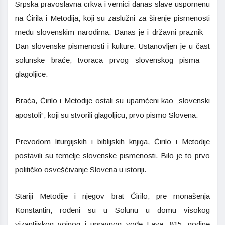
Srpska pravoslavna crkva i vernici danas slave uspomenu
na Ćirila i Metodija, koji su zaslužni za širenje pismenosti
među slovenskim narodima. Danas je i državni praznik –
Dan slovenske pismenosti i kulture. Ustanovljen je u čast
solunske braće, tvoraca prvog slovenskog pisma –
glagoljice.
Braća, Ćirilo i Metodije ostali su upamćeni kao „slovenski
apostoli“, koji su stvorili glagoljicu, prvo pismo Slovena.
Prevodom liturgijskih i biblijskih knjiga, Ćirilo i Metodije
postavili su temelje slovenske pismenosti. Bilo je to prvo
političko osvešćivanje Slovena u istoriji.
Stariji Metodije i njegov brat Ćirilo, pre monašenja
Konstantin, rođeni su u Solunu u domu visokog
vizantijskog vojnog i upravnog vođe Lava, 815. godine