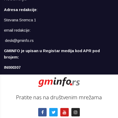
Adresa redakcije
:
Stevana Sremca 1
email redakcije:
desk@gminfo.rs
GMINFO je upisan u Registar medija kod APR pod
brojem:
IN000307
Pratite nas na društvenim mrežama