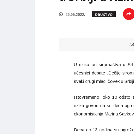
DRUŠTVO
25.05.2022.
fo
U riziku od siromaštva u Srbi
učesnici debate „Dečije sirom
svaki drugi mladi čovek u Srbiji
Istovremeno, oko 10 odsto st
rizika govori da su deca ugrož
ekonomistkinja Marina Savkovi
Deca do 13 godina su ugroženi