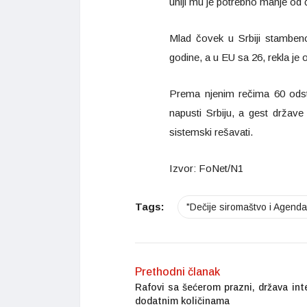
uniji mu je potrebno manje od 
Mlad čovek u Srbiji stambeno
godine, a u EU sa 26, rekla je 
Prema njenim rečima 60 odsto
napusti Srbiju, a gest drža
sistemski rešavati.
Izvor: FoNet/N1
Tags:
"Dečije siromaštvo i Agend
Prethodni članak
Rafovi sa šećerom prazni, država int
dodatnim količinama