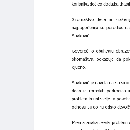
korisnika dečjeg dodatka dras
Siromaštvo dece je izraženi
najpogođenije su porodice sa 
Savković.
Govoreći o obuhvatu obrazova
siromaštva, pokazuje da pol
ključno.
Savković je navela da su sir
deca iz romskih podrodica i
problem imunizacije, a posebn
odnosu 30 do 40 odsto devojčic
Prema analizi, veliki problem 