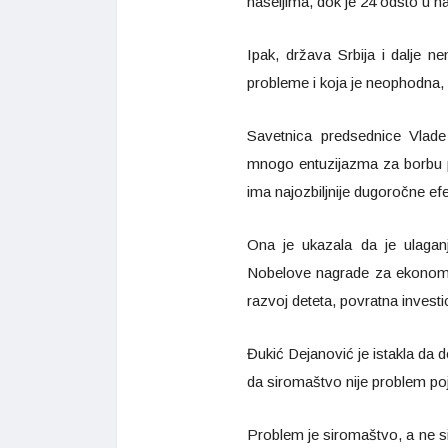
naseljima, dok je 24 odsto u n
Ipak, država Srbija i dalje n
probleme i koja je neophodna, 
Savetnica predsednice Vlade
mnogo entuzijazma za borbu p
ima najozbiljnije dugoročne ef
Ona je ukazala da je ulaganje
Nobelove nagrade za ekonomij
razvoj deteta, povratna investi
Đukić Dejanović je istakla da d
da siromaštvo nije problem poj
Problem je siromaštvo, a ne si