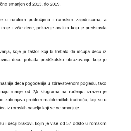
tično smanjen od 2013. do 2019.
je u ruralnim područjima i romskim zajednicama, a
troje i više dece, pokazuje analiza koju je predstavila
nja, koje je faktor koji bi trebalo da iščupa decu iz
ovina dece pohađa predškolsko obrazovanje koje je
omašnija deca pogođenija u zdravstvenom pogledu, tako
maju manje od 2,5 kilograma na rođenju, izražen je
o zabrinjava problem maloletničkih trudnoća, koji su u
a iz romskih naselja koji se ne smanjuje.
su i dečji brakovi, kojih je više od 57 odsto u romskim