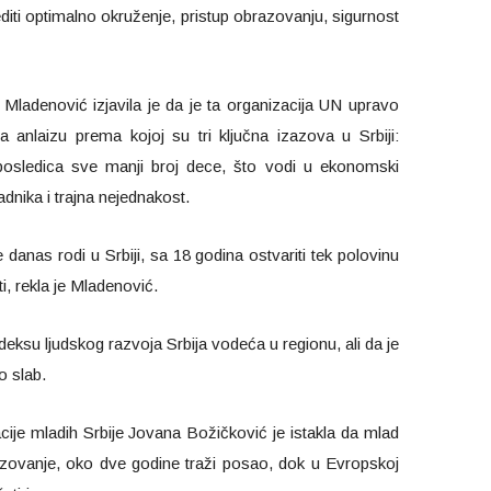
iti optimalno okruženje, pristup obrazovanju, sigurnost
ladenović izjavila je da je ta organizacija UN upravo
anlaizu prema kojoj su tri ključna izazova u Srbiji:
posledica sve manji broj dece, što vodi u ekonomski
dnika i trajna nejednakost.
 danas rodi u Srbiji, sa 18 godina ostvariti tek polovinu
i, rekla je Mladenović.
eksu ljudskog razvoja Srbija vodeća u regionu, ali da je
o slab.
ije mladih Srbije Jovana Božičković je istakla da mlad
azovanje, oko dve godine traži posao, dok u Evropskoj