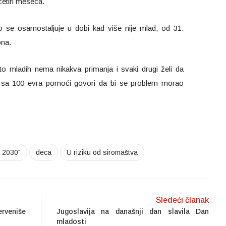
četiri meseca.
 se osamostaljuje u dobi kad više nije mlad, od 31.
ona.
 mladih nema nikakva primanja i svaki drugi želi da
ve sa 100 evra pomoći govori da bi se problem morao
a 2030"
deca
U riziku od siromaštva
Sledeći članak
erveniše
Jugoslavija na današnji dan slavila Dan
mladosti