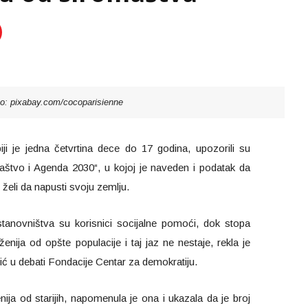
to: pixabay.com/cocoparisienne
ji je jedna četvrtina dece do 17 godina, upozorili su
aštvo i Agenda 2030“, u kojoj je naveden i podatak da
 želi da napusti svoju zemlju.
anovništva su korisnici socijalne pomoći, dok stopa
enija od opšte populacije i taj jaz ne nestaje, rekla je
ć u debati Fondacije Centar za demokratiju.
ja od starijih, napomenula je ona i ukazala da je broj