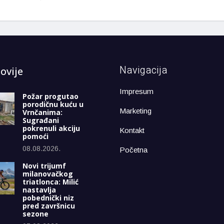
Navigacija
ovije
Impresum
Požar progutao
porodičnu kuću u
Marketing
Vrnčanima:
Sugrađani
pokrenuli akciju
Kontakt
pomoći
08.08.2026.
Početna
Novi trijumf
milanovačkog
triatlonca: Milić
nastavlja
pobednički niz
pred završnicu
sezone