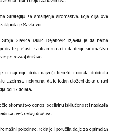
ajsiromašnijem sloju stanovništva.
ema Strategiju za smanjenje siromaštva, koja cilja ove
zaključila je Savković.
 Srbije Slavica Đukić Dejanović izjavila je da nema
rotiv te pošasti, s obzirom na to da dečje siromaštvo
ekte po razvoj društva.
 u najranije doba najveći benefit i citirala dobitnika
u Džejmsa Hekmana, da je jedan uloženi dolar u rani
cija od 17 dolara.
ečje siromaštvo donosi socijalnu isključenost i naglasila
edinca, već celog društva.
romašni pojedinac, rekla je i poručila da je za optimalan