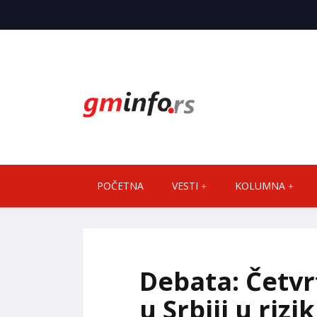
POČETNA
VESTI
KOLUMNA
Debata: Četvr
u Srbiji u riz