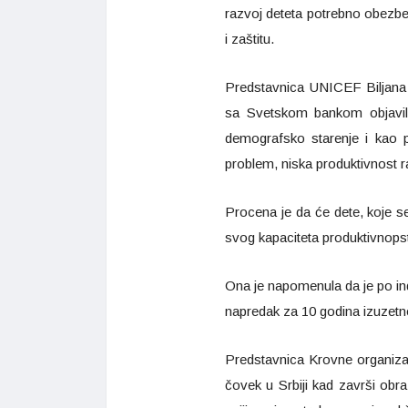
razvoj deteta potrebno obezbed
i zaštitu.
Predstavnica UNICEF Biljana M
sa Svetskom bankom objavila 
demografsko starenje i kao 
problem, niska produktivnost ra
Procena je da će dete, koje se
svog kapaciteta produktivnopst
Ona je napomenula da je po ind
napredak za 10 godina izuzetn
Predstavnica Krovne organizac
čovek u Srbiji kad završi obr