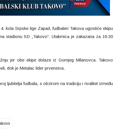
kola Srpske lige Zapad, fudbaleri Takova ugostiće ekipu
 na stadionu SD „Takovo“. Utakmica je zakazana za 16:30
pažnju jer obe ekipe dolaze iz Gornjeg Milanovca. Takovo
li, dok je Metalac lider prvenstva.
j ljubitelja fudbala, s obzirom na tradiciju i rivalitet između
takovo