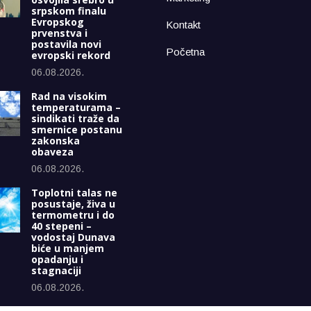
srpskom finalu
Evropskog
Kontakt
prvenstva i
postavila novi
Početna
evropski rekord
06.08.2026.
Rad na visokim
temperaturama –
sindikati traže da
smernice postanu
zakonska
obaveza
06.08.2026.
Toplotni talas ne
posustaje, živa u
termometru i do
40 stepeni –
vodostaj Dunava
biće u manjem
opadanju i
stagnaciji
06.08.2026.