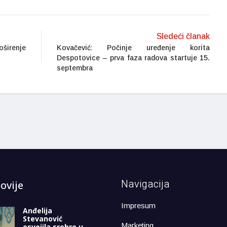
Sledeći članak
širenje
Kovačević: Počinje uređenje korita
Despotovice – prva faza radova startuje 15.
septembra
Navigacija
ovije
Impresum
Anđelija
Stevanović
Marketing
osvojila srebro u