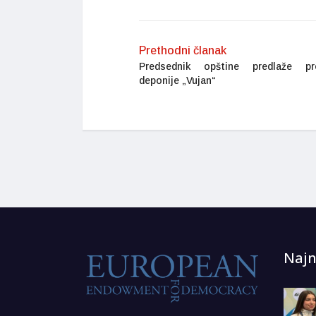
Prethodni članak
Predsednik opštine predlaže pro
deponije „Vujan“
Najn