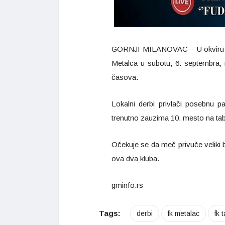
GORNJI MILANOVAC – U okviru 4. 
Metalca u subotu, 6. septembra,
časova.
Lokalni derbi privlači posebnu 
trenutno zauzima 10. mesto na tabe
Očekuje se da meč privuče veliki bro
ova dva kluba.
gminfo.rs
Tags:
derbi
fk metalac
fk 