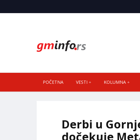
POČETNA
VESTI
KOLUMNA
Derbi u Gorn
dočekuje Met