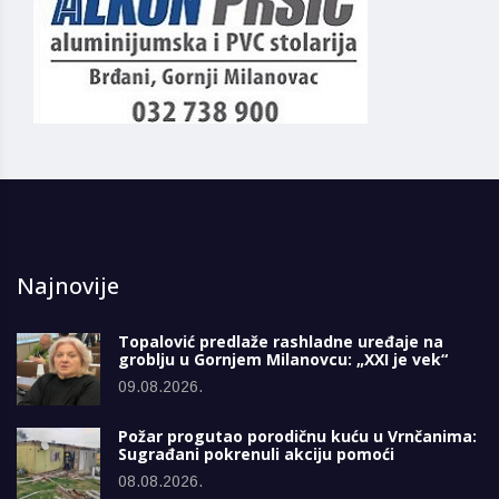
Najnovije
Topalović predlaže rashladne uređaje na
groblju u Gornjem Milanovcu: „XXI je vek“
09.08.2026.
Požar progutao porodičnu kuću u Vrnčanima:
Sugrađani pokrenuli akciju pomoći
08.08.2026.