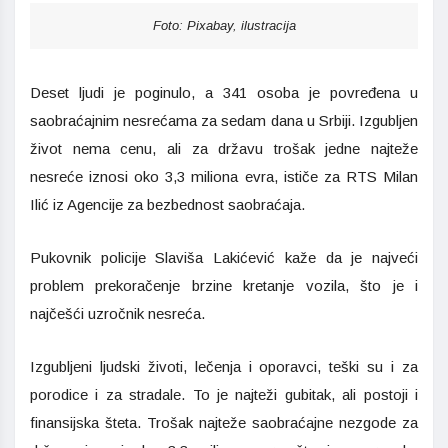
Foto: Pixabay, ilustracija
Deset ljudi je poginulo, a 341 osoba je povređena u
saobraćajnim nesrećama za sedam dana u Srbiji. Izgubljen
život nema cenu, ali za državu trošak jedne najteže
nesreće iznosi oko 3,3 miliona evra, ističe za RTS Milan
Ilić iz Agencije za bezbednost saobraćaja.
Pukovnik policije Slaviša Lakićević kaže da je najveći
problem prekoračenje brzine kretanje vozila, što je i
najčešći uzročnik nesreća.
Izgubljeni ljudski životi, lečenja i oporavci, teški su i za
porodice i za stradale. To je najteži gubitak, ali postoji i
finansijska šteta. Trošak najteže saobraćajne nezgode za