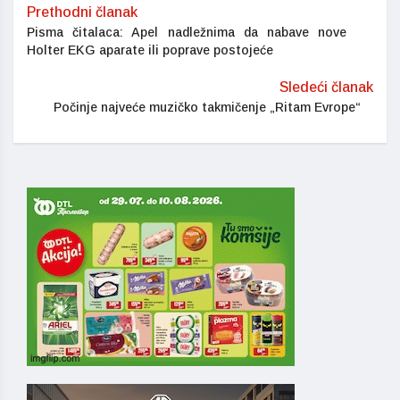
Prethodni članak
Pisma čitalaca: Apel nadležnima da nabave nove
Holter EKG aparate ili poprave postojeće
Sledeći članak
Počinje najveće muzičko takmičenje „Ritam Evrope“