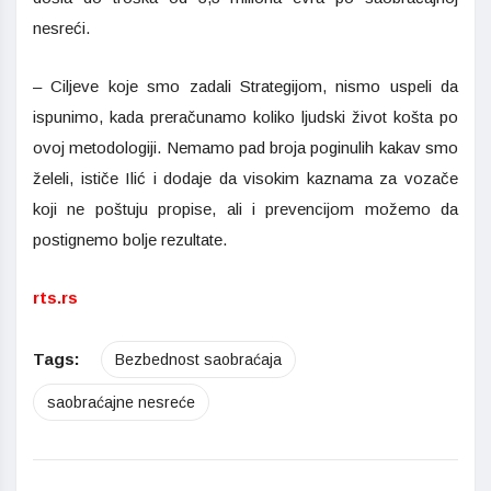
nesreći.
– Ciljeve koje smo zadali Strategijom, nismo uspeli da
ispunimo, kada preračunamo koliko ljudski život košta po
ovoj metodologiji. Nemamo pad broja poginulih kakav smo
želeli, ističe Ilić i dodaje da visokim kaznama za vozače
koji ne poštuju propise, ali i prevencijom možemo da
postignemo bolje rezultate.
rts.rs
Tags:
Bezbednost saobraćaja
saobraćajne nesreće