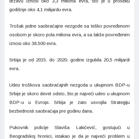
državu iznosi oko 3,3 miliona evra, što je u proseku
godišnje oko 4,1 milijardu evra.
Trošak jedne saobraćajne nezgode sa teško povređenom
osobom je skoro pola miliona evra, a sa lakše povređenim
iznosi oko 38.500 evra.
Srbija je od 2015. do 2020. godine izgubila 20,5 milijardi
evra.
Udeo troškova saobraćajnih nezgoda u ukupnom BDP-u
Srbije je skoro devet odsto, što je najveći udeo u ukupnom
BDP-u u Evropi. Srbija je zato usvojila Strategiju
bezbednosti saobraćaja pre godinu dana.
Pukovnik policije Slaviša Lakićević, gostujući u
Beogradskoj hronici, istakao je da je najveći problem u