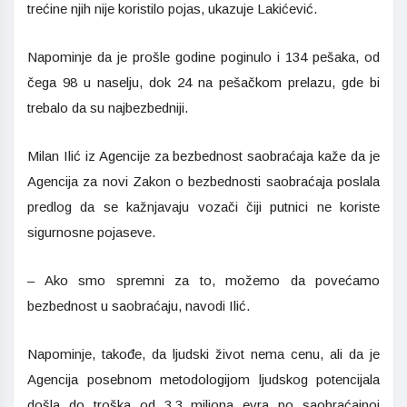
trećine njih nije koristilo pojas, ukazuje Lakićević.
Napominje da je prošle godine poginulo i 134 pešaka, od
čega 98 u naselju, dok 24 na pešačkom prelazu, gde bi
trebalo da su najbezbedniji.
Milan Ilić iz Agencije za bezbednost saobraćaja kaže da je
Agencija za novi Zakon o bezbednosti saobraćaja poslala
predlog da se kažnjavaju vozači čiji putnici ne koriste
sigurnosne pojaseve.
– Ako smo spremni za to, možemo da povećamo
bezbednost u saobraćaju, navodi Ilić.
Napominje, takođe, da ljudski život nema cenu, ali da je
Agencija posebnom metodologijom ljudskog potencijala
došla do troška od 3,3 miliona evra po saobraćajnoj