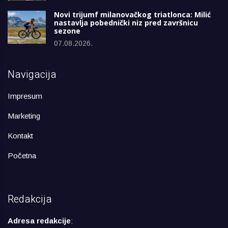
Novi trijumf milanovačkog triatlonca: Milić
nastavlja pobednički niz pred završnicu
sezone
07.08.2026.
Navigacija
Impresum
Marketing
Kontakt
Početna
Redakcija
Adresa redakcije
: