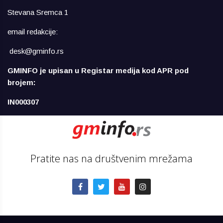
Stevana Sremca 1
email redakcije:
desk@gminfo.rs
GMINFO je upisan u Registar medija kod APR pod
brojem:
IN000307
Pratite nas na društvenim mrežama