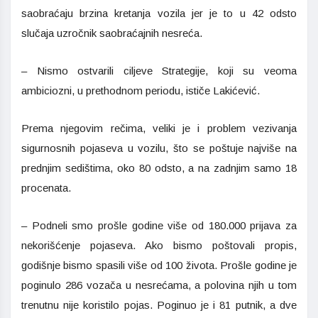
saobraćaju brzina kretanja vozila jer je to u 42 odsto
slučaja uzročnik saobraćajnih nesreća.
– Nismo ostvarili ciljeve Strategije, koji su veoma
ambiciozni, u prethodnom periodu, ističe Lakićević.
Prema njegovim rečima, veliki je i problem vezivanja
sigurnosnih pojaseva u vozilu, što se poštuje najviše na
prednjim sedištima, oko 80 odsto, a na zadnjim samo 18
procenata.
– Podneli smo prošle godine više od 180.000 prijava za
nekorišćenje pojaseva. Ako bismo poštovali propis,
godišnje bismo spasili više od 100 života. Prošle godine je
poginulo 286 vozača u nesrećama, a polovina njih u tom
trenutnu nije koristilo pojas. Poginuo je i 81 putnik, a dve