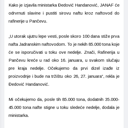
Kako je izjavila ministarka Đedović Handanović, JANAF će
odrvrnuti slavine i pustiti sirovu naftu kroz naftovod do
rafinerije u Pančevu.
„U utorak ujutru lepe vesti, posle skoro 100 dana stiže prva
nafta Jadranskim naftovodom. To je nekih 85.000 tona koje
će se isporučivati u toku ove nedelje. Znači, Rafinerija u
Pančevu kreće u rad oko 16. januara, u svakom slučaju
pre kraja nedelje. Očekujemo da prvi dizel izađe iz
proizvodnje i bude na tržištu oko 26, 27. januara“, rekla je
Đedović Handanović.
Mi očekujemo da, posle tih 85.000 tona, dodatnih 35.000-
45.000 tona nafte stigne u toku sledeće nedelje, dodala je
ministarka.