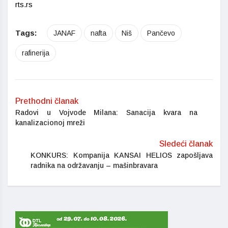
rts.rs
Tags:
JANAF
nafta
Niš
Pančevo
rafinerija
Prethodni članak
Radovi u Vojvode Milana: Sanacija kvara na
kanalizacionoj mreži
Sledeći članak
KONKURS: Kompanija KANSAI HELIOS zapošljava
radnika na održavanju – mašinbravara