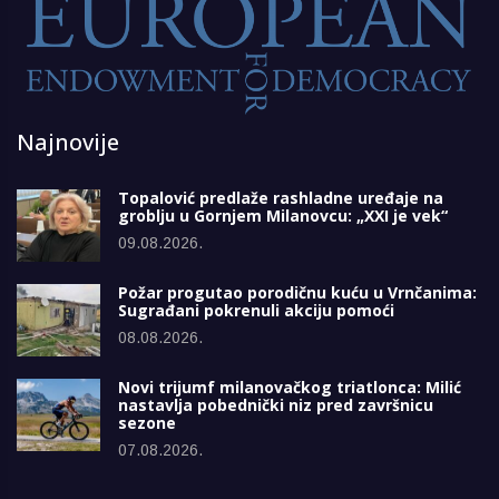
Najnovije
Topalović predlaže rashladne uređaje na
groblju u Gornjem Milanovcu: „XXI je vek“
09.08.2026.
Požar progutao porodičnu kuću u Vrnčanima:
Sugrađani pokrenuli akciju pomoći
08.08.2026.
Novi trijumf milanovačkog triatlonca: Milić
nastavlja pobednički niz pred završnicu
sezone
07.08.2026.