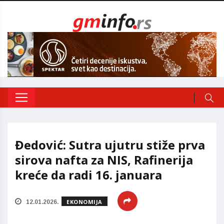
Đedović: Sutra ujutru stiže prva
sirova nafta za NIS, Rafinerija
kreće da radi 16. januara
EKONOMIJA
12.01.2026.