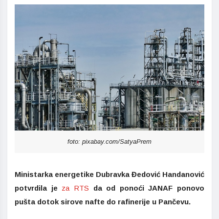
foto: pixabay.com/SatyaPrem
Ministarka energetike Dubravka Đedović Handanović
potvrdila je
za RTS
da od ponoći JANAF ponovo
pušta dotok sirove nafte do rafinerije u Pančevu.