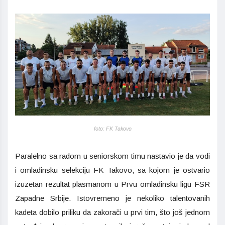
foto: FK Takovo
Paralelno sa radom u seniorskom timu nastavio je da vodi
i omladinsku selekciju FK Takovo, sa kojom je ostvario
izuzetan rezultat plasmanom u Prvu omladinsku ligu FSR
Zapadne Srbije. Istovremeno je nekoliko talentovanih
kadeta dobilo priliku da zakorači u prvi tim, što još jednom