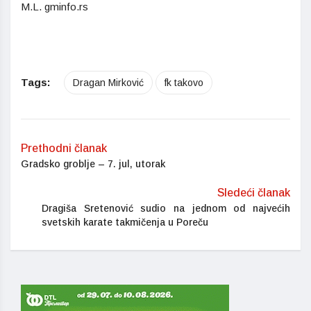
M.L. gminfo.rs
Tags:
Dragan Mirković
fk takovo
Prethodni članak
Gradsko groblje – 7. jul, utorak
Sledeći članak
Dragiša Sretenović sudio na jednom od najvećih
svetskih karate takmičenja u Poreču