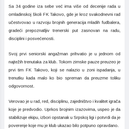
Sa 34 godine iza sebe već ima više od decenije rada u
omladinskoj školi FK Takovo, gde je kroz svakodnevni rad
učestvovao u razvoju brojnih generacija mladih fudbalera,
gradeći prepoznatljiv trenerski put zasnovan na radu,
disciplini i posvećenosti.
Svoj prvi seniorski angažman prihvatio je u jednom od
najtežih trenutaka za klub. Tokom zimske pauze preuzeo je
prvi tim FK Takovo, koji se nalazio u zoni ispadanja, u
trenutku kada malo ko bio spreman da preuzme toliku
odgovornost.
Verovao je u rad, red, disciplinu, zajedništvo i kvalitet igrača
koje je predvodio. Uprkos brojnim izazovima, uspeo je da
stabilizuje ekipu, izbori opstanak u Srpskoj ligi i potvrdi da je
poverenje koje mu je klub ukazao bilo potpuno opravdano.