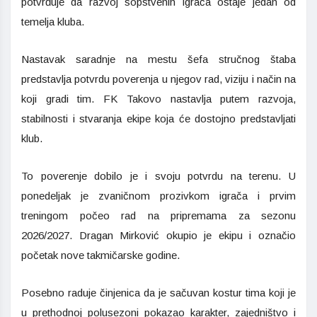
potvrđuje da razvoj sopstvenih igrača ostaje jedan od
temelja kluba.
Nastavak saradnje na mestu šefa stručnog štaba
predstavlja potvrdu poverenja u njegov rad, viziju i način na
koji gradi tim. FK Takovo nastavlja putem razvoja,
stabilnosti i stvaranja ekipe koja će dostojno predstavljati
klub.
To poverenje dobilo je i svoju potvrdu na terenu. U
ponedeljak je zvaničnom prozivkom igrača i prvim
treningom počeo rad na pripremama za sezonu
2026/2027. Dragan Mirković okupio je ekipu i označio
početak nove takmičarske godine.
Posebno raduje činjenica da je sačuvan kostur tima koji je
u prethodnoj polusezoni pokazao karakter, zajedništvo i