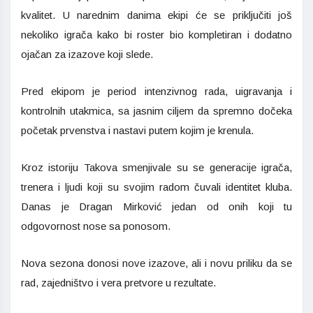
kvalitet. U narednim danima ekipi će se priključiti još
nekoliko igrača kako bi roster bio kompletiran i dodatno
ojačan za izazove koji slede.
Pred ekipom je period intenzivnog rada, uigravanja i
kontrolnih utakmica, sa jasnim ciljem da spremno dočeka
početak prvenstva i nastavi putem kojim je krenula.
Kroz istoriju Takova smenjivale su se generacije igrača,
trenera i ljudi koji su svojim radom čuvali identitet kluba.
Danas je Dragan Mirković jedan od onih koji tu
odgovornost nose sa ponosom.
Nova sezona donosi nove izazove, ali i novu priliku da se
rad, zajedništvo i vera pretvore u rezultate.