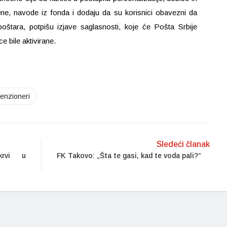
ne, navode iz fonda i dodaju da su korisnici obavezni da
poštara, potpišu izjave saglasnosti, koje će Pošta Srbije
ce bile aktivirane.
enzioneri
Sledeći članak
krvi u
FK Takovo: „Šta te gasi, kad te voda pali?“