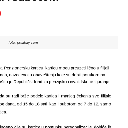
foto: pixabay.com
a Penzionersku karticu, karticu mogu preuzeti lično u filijali
 Fonda, navedenoj u obaveštenju koje su dobili porukom na
štio je Republički fond za penzijsko i invalidsko osiguranje
 su radi brže podele kartica i manjeg čekanja sve filijale
g dana, od 15 do 18 sati, kao i subotom od 7 do 12, samo
ica.
odnosno čije su kartice u postupku personalizacije, dobiće ih