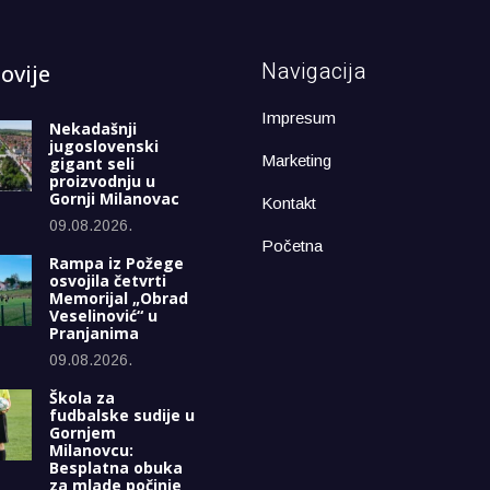
Navigacija
ovije
Impresum
Nekadašnji
jugoslovenski
Marketing
gigant seli
proizvodnju u
Gornji Milanovac
Kontakt
09.08.2026.
Početna
Rampa iz Požege
osvojila četvrti
Memorijal „Obrad
Veselinović“ u
Pranjanima
09.08.2026.
Škola za
fudbalske sudije u
Gornjem
Milanovcu:
Besplatna obuka
za mlade počinje