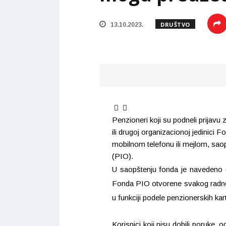
DRUŠTVO
13.10.2023.
Penzioneri koji su podneli prijavu z
ili drugoj organizacionoj jedinici
mobilnom telefonu ili mejlom, saop
(PIO).
U saopštenju fonda je navedeno da
Fonda PIO otvorene svakog radno
u funkciji podele penzionerskih kart
Korisnici koji nisu dobili poruke, 