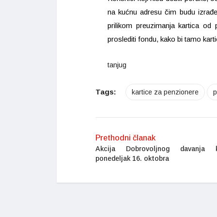
na kućnu adresu čim budu izrađe
prilikom preuzimanja kartica od 
proslediti fondu, kako bi tamo karti
tanjug
Tags:
kartice za penzionere
p
Prethodni članak
Akcija Dobrovoljnog davanja 
ponedeljak 16. oktobra