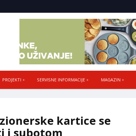
PROJEKTI
SERVISNE INFORMACIJE
MAGAZIN
zionerske kartice se
i i subotom