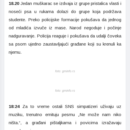
18.20
Jedan muškarac se izdvaja iz grupe pristalica vlasti i
noseći psa u rukama dolazi do grupe koja podržava
studente. Preko policijske formacije pokušava da jednog
od mladića izvuče iz mase. Narod negoduje i počinje
nadguravanje. Policija reaguje i pokušava da udalji čoveka
sa psom ujedno zaustavljajući građane koji su krenuli ka
njemu.
foto: gminfo.rs
foto: gminfo.rs
18:24
Za to vreme ostali SNS simpatizeri uživaju uz
muziku, trenutno emituju pesmu „Ne može nam niko
ništa.“, a građani pištaljkama i povicima izražavaju