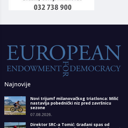
Najnovije
Novi trijumf milanovačkog triatlonca: Milić
nastavlja pobednički niz pred završnicu
sezone
07.08.2026.
Direktor SRC-a Tomić: Građani spas od