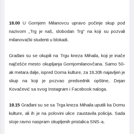
18.00
U Gornjem Milanovcu upravo počinje skup pod
nazivom „Trg je naš, slobodan Trg“ na koji su pozvali
milanovački studenti u blokadi.
Građani su se okupili na Trgu kneza Mihaila, koji je inače
najčešće mesto okupljanja Gornjomilanovčana. Samo 50-
ak metara dalje, ispred Doma kulture, za 18.30h najavljen je
skup na koji je pozvao predsednik opštine, Dejan
Kovačević sa svog Instagram i Facebook naloga.
18.15
Građani su se sa Trga kneza Mihaila uputili ka Domu
kulture, ali ih je na polovini ulice zaustavila policija. Sada
stoje ravno naspram okupljenih pristalica SNS-a.