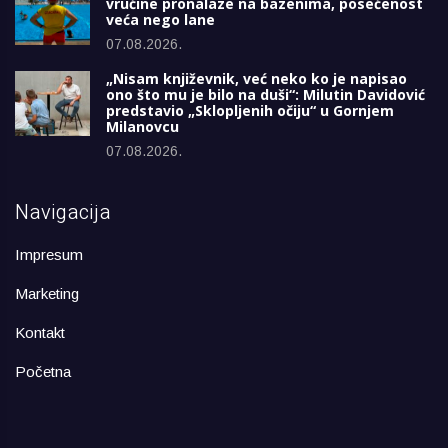
vrućine pronalaze na bazenima, posećenost
veća nego lane
07.08.2026.
„Nisam književnik, već neko ko je napisao
ono što mu je bilo na duši“: Milutin Davidović
predstavio „Sklopljenih očiju“ u Gornjem
Milanovcu
07.08.2026.
Navigacija
Impresum
Marketing
Kontakt
Početna