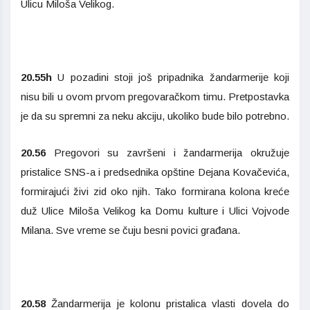
Ulicu Miloša Velikog.
20.55h
U pozadini stoji još pripadnika žandarmerije koji
nisu bili u ovom prvom pregovaračkom timu. Pretpostavka
je da su spremni za neku akciju, ukoliko bude bilo potrebno.
20.56
Pregovori su završeni i žandarmerija okružuje
pristalice SNS-a i predsednika opštine Dejana Kovačevića,
formirajući živi zid oko njih. Tako formirana kolona kreće
duž Ulice Miloša Velikog ka Domu kulture i Ulici Vojvode
Milana. Sve vreme se čuju besni povici građana.
20.58
Žandarmerija je kolonu pristalica vlasti dovela do