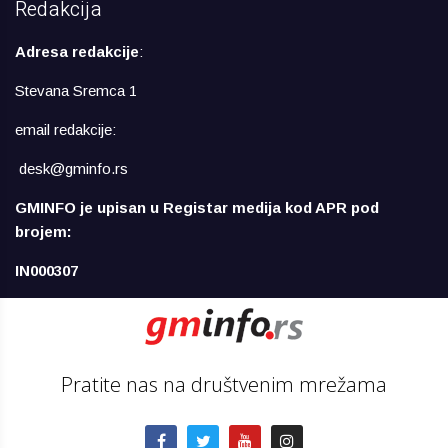
Redakcija
Adresa redakcije
:
Stevana Sremca 1
email redakcije:
desk@gminfo.rs
GMINFO je upisan u Registar medija kod APR pod
brojem:
IN000307
Pratite nas na društvenim mrežama