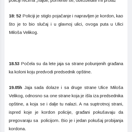
policiji rečima „hajde, pomerite se, obezbedite mi prolaz“
18: 52
Policiji je stiglo pojačanje i napravljen je kordon, kao
što je to bio slučaj i u glavnoj ulici, ovoga puta u Ulici
Miloša Velikog.
18.53
Počela su da lete jaja sa strane pobunjenih građana
ka koloni koju predvodi predsednik opštine.
19.05h
Jaja sada dolaze i sa druge strane Ulice Miloša
Velikog, odnosno sa one strane koja je išla iza predsednika
opštine, a koja se i dalje tu nalazi. A na suptrotnoj strani,
ispred koje je kordon policije, građani pokušavaju da
pregovaraju sa policijom. Bio je i jedan pokušaj probijanja
kordona.