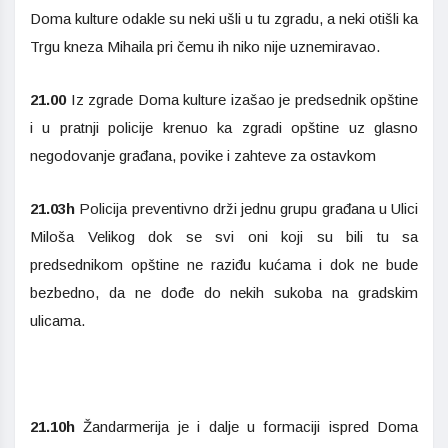
Doma kulture odakle su neki ušli u tu zgradu, a neki otišli ka
Trgu kneza Mihaila pri čemu ih niko nije uznemiravao.
21.00
Iz zgrade Doma kulture izašao je predsednik opštine
i u pratnji policije krenuo ka zgradi opštine uz glasno
negodovanje građana, povike i zahteve za ostavkom
21.03h
Policija preventivno drži jednu grupu građana u Ulici
Miloša Velikog dok se svi oni koji su bili tu sa
predsednikom opštine ne raziđu kućama i dok ne bude
bezbedno, da ne dođe do nekih sukoba na gradskim
ulicama.
21.10h
Žandarmerija je i dalje u formaciji ispred Doma