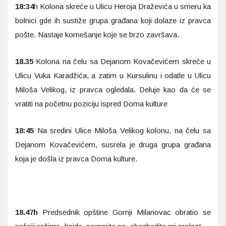
18:34
h Kolona skreće u Ulicu Heroja Draževića u smeru ka
bolnici gde ih sustiže grupa građana koji dolaze iz pravca
pošte. Nastaje komešanje koje se brzo završava.
18.35
Kolona na čelu sa Dejanom Kovačevićem skreće u
Ulicu Vuka Karadžića, a zatim u Kursulinu i odatle u Ulicu
Miloša Velikog, iz pravca ogledala. Deluje kao da će se
vratiti na početnu poziciju ispred Doma kulture
18:45
Na sredini Ulice Miloša Velikog kolonu, na čelu sa
Dejanom Kovačevićem, susrela je druga grupa građana
koja je došla iz pravca Doma kulture.
18.47h
Predsednik opštine Gornji Milanovac obratio se