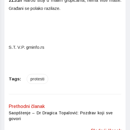
21.31h
Narod stoji u malim grupicama, nema više mase.
Građani se polako razilaze.
S.T. V.P. gminfo.rs
Tags:
protesti
Prethodni članak
Saopštenje – Dr Dragica Topalović: Pozdrav koji sve
govori