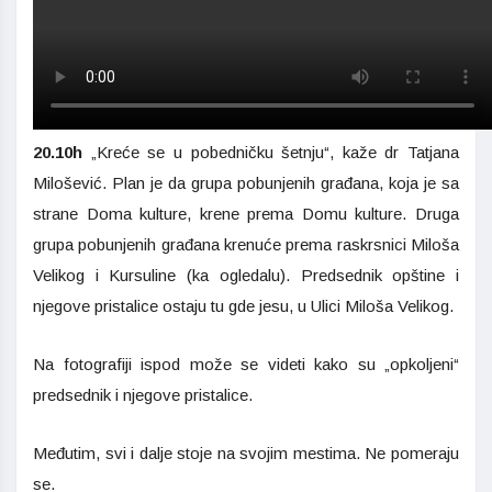
20.10h
„Kreće se u pobedničku šetnju“, kaže dr Tatjana
Milošević. Plan je da grupa pobunjenih građana, koja je sa
strane Doma kulture, krene prema Domu kulture. Druga
grupa pobunjenih građana krenuće prema raskrsnici Miloša
Velikog i Kursuline (ka ogledalu). Predsednik opštine i
njegove pristalice ostaju tu gde jesu, u Ulici Miloša Velikog.
Na fotografiji ispod može se videti kako su „opkoljeni“
predsednik i njegove pristalice.
Međutim, svi i dalje stoje na svojim mestima. Ne pomeraju
se.