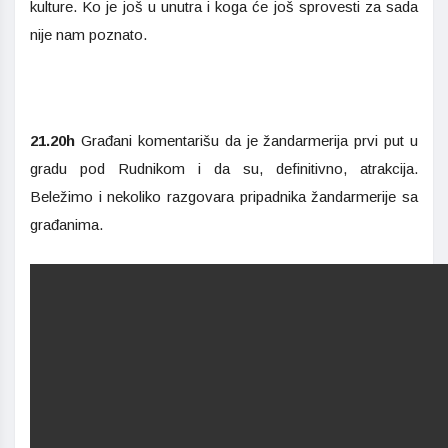
kulture. Ko je još u unutra i koga će još sprovesti za sada
nije nam poznato.
21.20h
Građani komentarišu da je žandarmerija prvi put u
gradu pod Rudnikom i da su, definitivno, atrakcija.
Beležimo i nekoliko razgovara pripadnika žandarmerije sa
građanima.