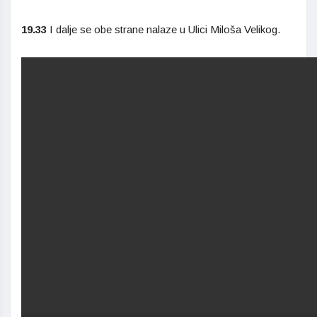
19.33
I dalje se obe strane nalaze u Ulici Miloša Velikog.