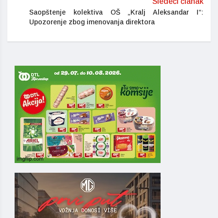
Sledeći članak
Saopštenje kolektiva OŠ „Kralj Aleksandar I“:
Upozorenje zbog imenovanja direktora