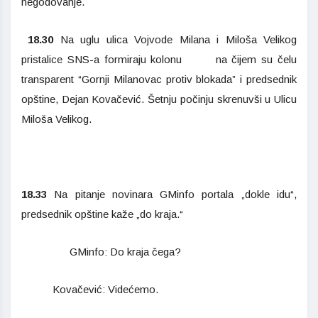
negodovanje.
18.30
Na uglu ulica Vojvode Milana i Miloša Velikog
pristalice SNS-a formiraju kolonu na čijem su čelu
transparent “Gornji Milanovac protiv blokada” i predsednik
opštine, Dejan Kovačević. Šetnju počinju skrenuvši u Ulicu
Miloša Velikog.
18.33
Na pitanje novinara GMinfo portala „dokle idu“,
predsednik opštine kaže „do kraja.“
GMinfo: Do kraja čega?
Kovačević: Videćemo.