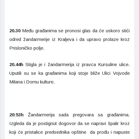
20.30
Među građanima se pronosi glas da će uskoro stići
odred žandarmerije iz Kraljeva i da upravo prolaze kroz
Prisloničko polje.
20.44h
Stigla je i žandarmerija iz pravca Kursuline ulice.
Uputili su se ka građanima koji stoje bliže Ulici Vojvode
Milana i Domu kulture.
20:53h
Žandarmerija sada pregovara sa građanima.
Izgleda da je postignut dogovor da se napravi špalir kroz
koji će pristalice predsednika opštine da prođu i napuste