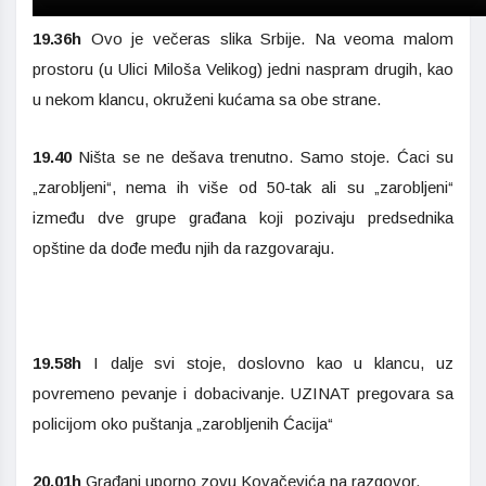
19.36h
Ovo je večeras slika Srbije. Na veoma malom
prostoru (u Ulici Miloša Velikog) jedni naspram drugih, kao
u nekom klancu, okruženi kućama sa obe strane.
19.40
Ništa se ne dešava trenutno. Samo stoje. Ćaci su
„zarobljeni“, nema ih više od 50-tak ali su „zarobljeni“
između dve grupe građana koji pozivaju predsednika
opštine da dođe među njih da razgovaraju.
19.58h
I dalje svi stoje, doslovno kao u klancu, uz
povremeno pevanje i dobacivanje. UZINAT pregovara sa
policijom oko puštanja „zarobljenih Ćacija“
20.01h
Građani uporno zovu Kovačevića na razgovor.