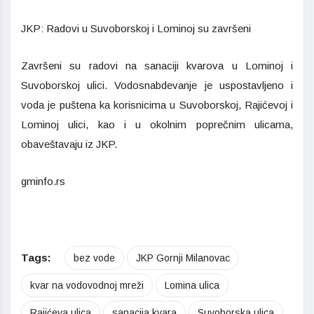
JKP: Radovi u Suvoborskoj i Lominoj su završeni
Završeni su radovi na sanaciji kvarova u Lominoj i
Suvoborskoj ulici. Vodosnabdevanje je uspostavljeno i
voda je puštena ka korisnicima u Suvoborskoj, Rajićevoj i
Lominoj ulici, kao i u okolnim poprečnim ulicama,
obaveštavaju iz JKP.
gminfo.rs
Tags:
bez vode
JKP Gornji Milanovac
kvar na vodovodnoj mreži
Lomina ulica
Rajićeva ulica
sanacija kvara
Suvoborska ulica