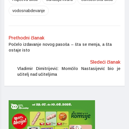
vodosnabdevanje
Prethodni članak
Počelo izdavanje novog pasoša – šta se menja, a šta
ostaje isto
Sledeći članak
Vladimir Dimitrijević: Momčilo Nastasijević bio je
učitelj nad učiteljima