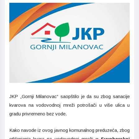
JKP „Gornji Milanovac“ saopštilo je da su zbog sanacije
kvarova na vodovodnoj mreži potrošači u više ulica u
gradu privremeno bez vode.
Kako navode iz ovog javnog komunalnog preduzeća, zbog
otklanjanja kvara na vodovodnoj mreži
u Suvoborskoj