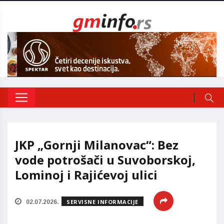
JKP „Gornji Milanovac“: Bez
vode potrošači u Suvoborskoj,
Lominoj i Rajićevoj ulici
SERVISNE INFORMACIJE
02.07.2026.