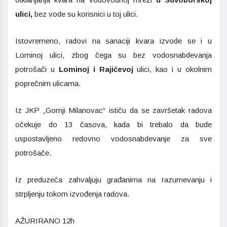
ulici,
bez vode su korisnici u toj ulici.
Istovremeno, radovi na sanaciji kvara izvode se i u
Lominoj ulici, zbog čega su bez vodosnabdevanja
potrošači u
Lominoj i Rajićevoj
ulici, kao i u okolnim
poprečnim ulicama.
Iz JKP „Gornji Milanovac“ ističu da se završetak radova
očekuje do 13 časova, kada bi trebalo da bude
uspostavljeno redovno vodosnabdevanje za sve
potrošače.
Iz preduzeća zahvaljuju građanima na razumevanju i
strpljenju tokom izvođenja radova.
AŽURIRANO 12h