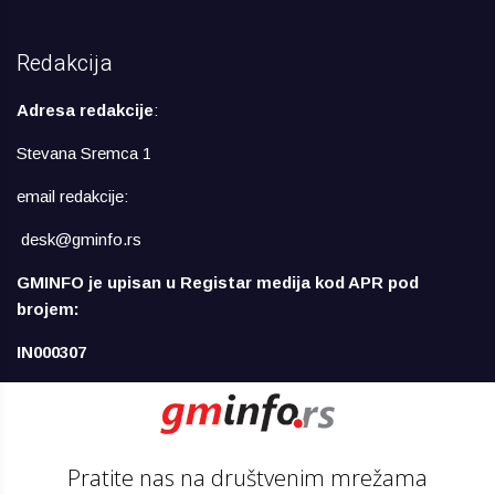
Redakcija
Adresa redakcije
:
Stevana Sremca 1
email redakcije:
desk@gminfo.rs
GMINFO je upisan u Registar medija kod APR pod
brojem:
IN000307
Pratite nas na društvenim mrežama