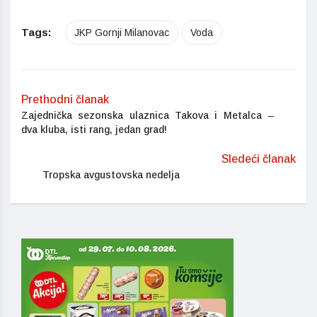
Tags:
JKP Gornji Milanovac
Voda
Prethodni članak
Zajednička sezonska ulaznica Takova i Metalca –
dva kluba, isti rang, jedan grad!
Sledeći članak
Tropska avgustovska nedelja