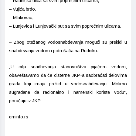
– Radnička ulica sa svim poprečnim ulicama,
– Vujića brdo,
– Mlakovac,
– Lunjevica i Lunjevački put sa svim poprečnim ulicama.
– Zbog otežanog vodosnabdevanja mogući su prekidi u
snabdevanju vodom i potrošača na Rudniku.
„U cilju snadbevanja stanovništva pijaćom vodom,
obaveštavamo da će cisterne JKP-a saobraćati delovima
grada koji imaju prekid u vodosnabdevanju. Molimo
sugrađane da racionalno i namenski koriste vodu“,
poručuju iz JKP.
gminfo.rs