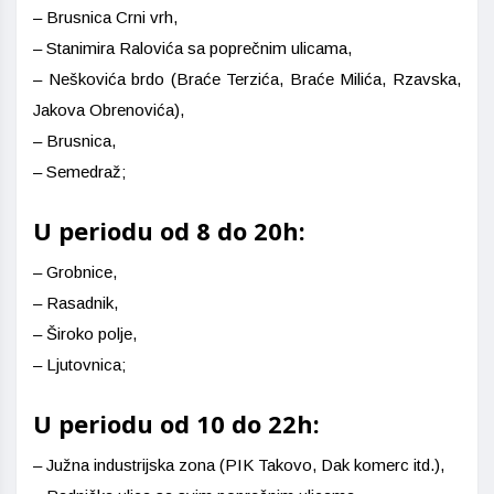
– Brusnica Crni vrh,
– Stanimira Ralovića sa poprečnim ulicama,
– Neškovića brdo (Braće Terzića, Braće Milića, Rzavska,
Jakova Obrenovića),
– Brusnica,
– Semedraž;
U periodu od 8 do 20h:
– Grobnice,
– Rasadnik,
– Široko polje,
– Ljutovnica;
U periodu od 10 do 22h:
– Južna industrijska zona (PIK Takovo, Dak komerc itd.),