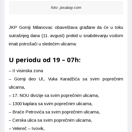
foto: pixabay.com
JKP Gornji Milanovac obaveštava građane da će u toku
sutrašnjeg dana (11. avgust) prekid u snabdevanju vodom
imati potrošači u sledećim ulicama:
U periodu od 19 – 07h:
– II visinska zona
– Gornji deo Ul,. Vuka Karadžića sa svim poprečnim
ulicama,
– 17. NOU divizije sa svim poprečnim ulicama,
– 1300 kaplara sa svim poprečnim ulicama,
– Braće Petrovića sa svim poprečnim ulicama,
– Cerska ulica sa svim poprečnim ulicama,
– Velereč – Ivovik,