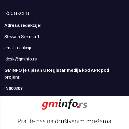
Redakcija
Adresa redakcije
:
Stevana Sremca 1
email redakcije:
desk@gminfo.rs
GMINFO je upisan u Registar medija kod APR pod
brojem:
IN000307
Pratite nas na društvenim mrežama