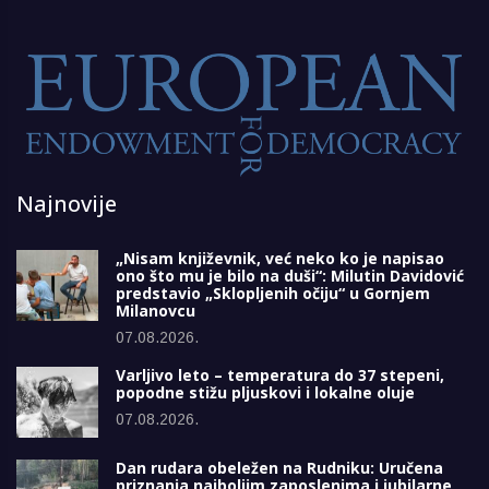
Najnovije
„Nisam književnik, već neko ko je napisao
ono što mu je bilo na duši“: Milutin Davidović
predstavio „Sklopljenih očiju“ u Gornjem
Milanovcu
07.08.2026.
Varljivo leto – temperatura do 37 stepeni,
popodne stižu pljuskovi i lokalne oluje
07.08.2026.
Dan rudara obeležen na Rudniku: Uručena
priznanja najboljim zaposlenima i jubilarne