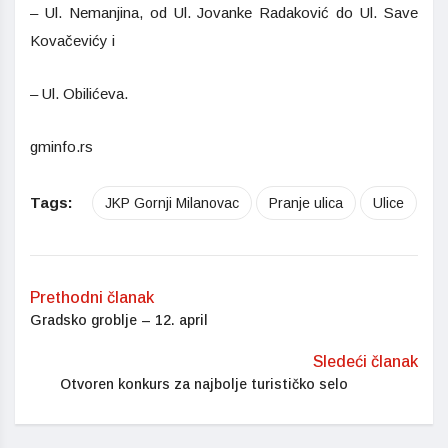
– Ul. Nemanjina, od Ul. Jovanke Radaković do Ul. Save
Kovačevićy i
– Ul. Obilićeva.
gminfo.rs
Tags:
JKP Gornji Milanovac
Pranje ulica
Ulice
Prethodni članak
Gradsko groblje – 12. april
Sledeći članak
Otvoren konkurs za najbolje turističko selo