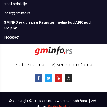
email redakcije:
desk@gminfo.rs
GMINFO je upisan u Registar medija kod APR pod
brojem:
IN000307
Pratite nas na društvenim mrežama
© Copyright © 2019 Gminfo. Sva prava zadržana. | Veb-
dizajn:
Studio Implicit