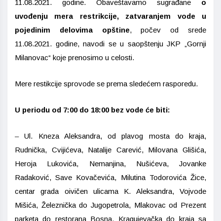
11.08.2021. godine. Obaveštavamo sugrađane
o
uvođenju mera restrikcije, zatvaranjem vode
u
pojedinim delovima opštine
, počev od srede
11.08.2021. godine
, navodi se u saopštenju JKP „Gornji
Milanovac“ koje prenosimo u celosti.
Mere restikcije sprovode se prema sledećem rasporedu.
U periodu od 7:00 do 18:00 bez vode će biti
:
–
Ul. Kneza Aleksandra, od plavog mosta do kraja,
Rudnička, Cvijićeva, Natalije Carević, Milovana Glišića,
Heroja Lukovića, Nemanjina, Nušićeva, Jovanke
Radaković, Save Kovačevića, Milutina Todorovića Žice,
centar grada oivičen ulicama K. Aleksandra, Vojvode
Mišića, Železnička do Jugopetrola, Mlakovac od Prezent
parketa do restorana Bosna, Kragujevačka do kraja sa