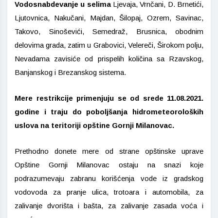
Vodosnabdevanje u selima
Ljevaja, Vrnčani, D. Brnetići,
Ljutovnica, Nakučani, Majdan, Šilopaj, Ozrem, Savinac,
Takovo, Sinoševići, Semedraž, Brusnica, obodnim
delovima grada, zatim u Grabovici, Velereči, Širokom polju,
Nevadama zavisiće od prispelih količina sa Rzavskog,
Banjanskog i Brezanskog sistema.
Mere restrikcije primenjuju se od srede 11.08.2021.
godine i traju do poboljšanja hidrometeoroloških
uslova na teritoriji opštine Gornji Milanovac.
Prethodno donete mere od strane opštinske uprave
Opštine Gornji Milanovac ostaju na snazi koje
podrazumevaju zabranu korišćenja vode iz gradskog
vodovoda za pranje ulica, trotoara i automobila, za
zalivanje dvorišta i bašta, za zalivanje zasada voća i