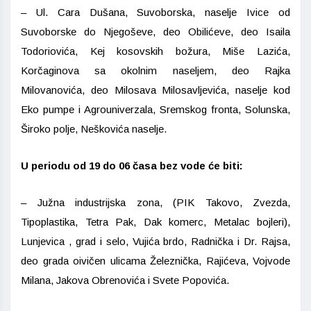
– Ul. Cara Dušana, Suvoborska, naselje Ivice od
Suvoborske do Njegoševe, deo Obilićeve, deo Isaila
Todoriovića, Kej kosovskih božura, Miše Lazića,
Korčaginova sa okolnim naseljem, deo Rajka
Milovanovića, deo Milosava Milosavljevića, naselje kod
Eko pumpe i Agrouniverzala, Sremskog fronta, Solunska,
Široko polje, Neškovića naselje.
U periodu od 19 do 06 časa bez vode će biti:
– Južna industrijska zona, (PIK Takovo, Zvezda,
Tipoplastika, Tetra Pak, Dak komerc, Metalac bojleri),
Lunjevica , grad i selo, Vujića brdo, Radnička i Dr. Rajsa,
deo grada oivičen ulicama Železnička, Rajićeva, Vojvode
Milana, Jakova Obrenovića i Svete Popovića.