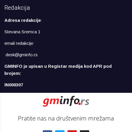
Redakcija
Adresa redakcije
:
Stevana Sremca 1
email redakcije:
desk@gminfo.rs
GMINFO je upisan u Registar medija kod APR pod
brojem:
IN000307
Pratite nas na društvenim mrežama