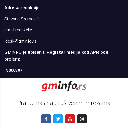
Adresa redakcije
:
Stevana Sremca 1
email redakcije:
desk@gminfo.rs
GMINFO je upisan u Registar medija kod APR pod
brojem:
IN000307
Pratite nas na društvenim mrežama