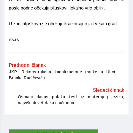
posle podne očekuju pljuskovi, lokalno vrlo obilni.
U zoni pljuskova se očekuje kratkotrajno jak vetar i grad.
rts.rs
Prethodni članak
JKP: Rekonstrukcija kanalizacione mreže u Ulici
Branka Radičevića
Sledeći članak
Osmaci danas polažu test iz maternjeg jezika,
najviše devet đaka u učionici