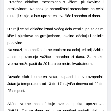
Pretežno oblačno, mestimično s kišom, pljuskovima i
grmljavinom. Na snazi je narandžasti meteoalarm na celoj
teritoriji Srbije, a isto upozorenje važiće i naredna tri dana.
U Srbiji će biti oblačno iznad većeg dela zemlje, pa se osim
kiše i pljuskova sa grmljavinom, lokalno očekuju i obilnije
padavine.
Na snazi je narandžasti meteoalarm na celoj teritoriji Srbije,
a isto upozorenje važiće i naredna tri dana. Za kratko
vreme može pasti do 20 litara po metru kvadratnom.
Duvaće slab i umeren vetar, zapadni i severozapadni.
Jutarnja temperatura od 13 do 17, najviša dnevna od 22 do
25 stepeni.
Slično vreme nas očekuje sve do petka, upozorava
RHMZ. Tokom dana uglavnom sunčani periodi, dok se