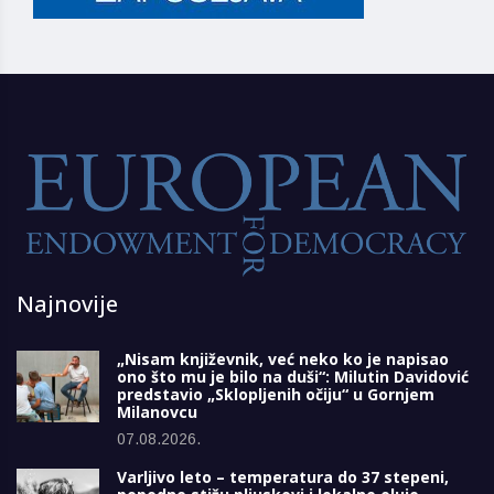
Najnovije
„Nisam književnik, već neko ko je napisao
ono što mu je bilo na duši“: Milutin Davidović
predstavio „Sklopljenih očiju“ u Gornjem
Milanovcu
07.08.2026.
Varljivo leto – temperatura do 37 stepeni,