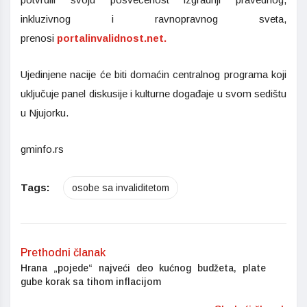
inkluzivnog i ravnopravnog sveta,
prenosi
portalinvalidnost.net.
Ujedinjene nacije će biti domaćin centralnog programa koji
uključuje panel diskusije i kulturne događaje u svom sedištu
u Njujorku.
gminfo.rs
Tags:
osobe sa invaliditetom
Prethodni članak
Hrana „pojede“ najveći deo kućnog budžeta, plate
gube korak sa tihom inflacijom