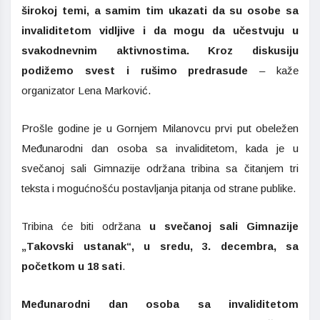
širokoj temi, a samim tim ukazati da su osobe sa
invaliditetom vidljive i da mogu da učestvuju u
svakodnevnim aktivnostima. Kroz diskusiju
podižemo svest i rušimo predrasude
– kaže
organizator Lena Marković.
Prošle godine je u Gornjem Milanovcu prvi put obeležen
Međunarodni dan osoba sa invaliditetom, kada je u
svečanoj sali Gimnazije održana tribina sa čitanjem tri
teksta i mogućnošću postavljanja pitanja od strane publike.
Tribina će biti održana
u svečanoj sali Gimnazije
„Takovski ustanak“, u sredu, 3. decembra, sa
početkom u 18 sati
.
Međunarodni dan osoba sa invaliditetom