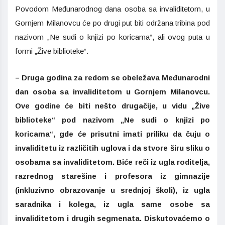
Povodom Međunarodnog dana osoba sa invaliditetom, u
Gornjem Milanovcu će po drugi put biti održana tribina pod
nazivom „Ne sudi o knjizi po koricama“, ali ovog puta u
formi „Žive biblioteke“.
– Druga godina za redom se obeležava Međunarodni
dan osoba sa invaliditetom u Gornjem Milanovcu.
Ove godine će biti nešto drugačije, u vidu „Žive
biblioteke“ pod nazivom „Ne sudi o knjizi po
koricama“, gde će prisutni imati priliku da čuju o
invaliditetu iz različitih uglova i da stvore širu sliku o
osobama sa invaliditetom. Biće reči iz ugla roditelja,
razrednog starešine i profesora iz gimnazije
(inkluzivno obrazovanje u srednjoj školi), iz ugla
saradnika i kolega, iz ugla same osobe sa
invaliditetom i drugih segmenata. Diskutovaćemo o