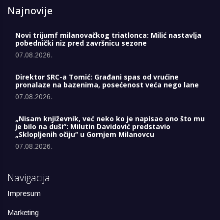
Najnovije
Novi trijumf milanovačkog triatlonca: Milić nastavlja
pobednički niz pred završnicu sezone
07.08.2026.
Direktor SRC-a Tomić: Građani spas od vrućine
pronalaze na bazenima, posećenost veća nego lane
07.08.2026.
„Nisam književnik, već neko ko je napisao ono što mu
je bilo na duši“: Milutin Davidović predstavio
„Sklopljenih očiju“ u Gornjem Milanovcu
07.08.2026.
Navigacija
Impresum
Marketing