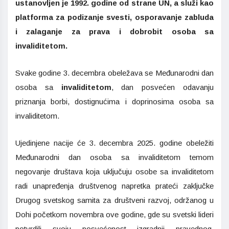
ustanovljen je 1992. godine od strane UN, a služi kao
platforma za podizanje svesti, osporavanje zabluda
i zalaganje za prava i dobrobit osoba sa
invaliditetom.
Svake godine 3. decembra obeležava se Međunarodni dan
osoba sa
invaliditetom
, dan posvećen odavanju
priznanja borbi, dostignućima i doprinosima osoba sa
invaliditetom.
Ujedinjene nacije će 3. decembra 2025. godine obeležiti
Međunarodni dan osoba sa invaliditetom temom
negovanje društava koja uključuju osobe sa invaliditetom
radi unapređenja društvenog napretka prateći zaključke
Drugog svetskog samita za društveni razvoj, održanog u
Dohi početkom novembra ove godine, gde su svetski lideri
potvrdili svoju posvećenost izgradnji pravednog,