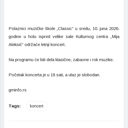
Polaznici muzičke škole „Classic“ u sredu, 10. juna 2026.
godine u holu ispred velike sale Kulturnog centra „Mija
Aleksić“ održaće letnji koncert.
Na programu će biti dela klasične, zabavne i rok muzike.
Početak koncerta je u 18 sati, a ulaz je slobodan.
gminfo.rs
Tags:
koncert