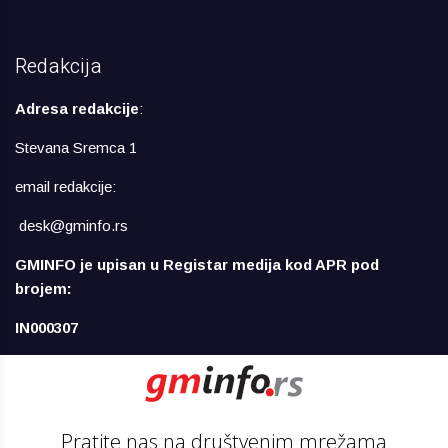
Redakcija
Adresa redakcije
:
Stevana Sremca 1
email redakcije:
desk@gminfo.rs
GMINFO je upisan u Registar medija kod APR pod
brojem:
IN000307
Pratite nas na društvenim mrežama