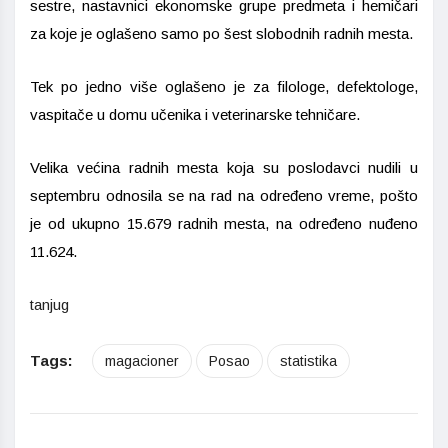
sestre, nastavnici ekonomske grupe predmeta i hemičari
za koje je oglašeno samo po šest slobodnih radnih mesta.
Tek po jedno više oglašeno je za filologe, defektologe,
vaspitače u domu učenika i veterinarske tehničare.
Velika većina radnih mesta koja su poslodavci nudili u
septembru odnosila se na rad na određeno vreme, pošto
je od ukupno 15.679 radnih mesta, na određeno nuđeno
11.624.
tanjug
Tags:
magacioner
Posao
statistika