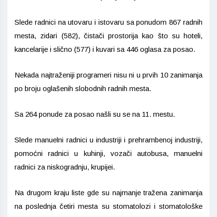
Slede radnici na utovaru i istovaru sa ponudom 867 radnih
mesta, zidari (582), čistači prostorija kao što su hoteli,
kancelarije i slično (577) i kuvari sa 446 oglasa za posao.
Nekada najtraženiji programeri nisu ni u prvih 10 zanimanja
po broju oglašenih slobodnih radnih mesta.
Sa 264 ponude za posao našli su se na 11. mestu.
Slede manuelni radnici u industriji i prehrambenoj industriji,
pomoćni radnici u kuhinji, vozači autobusa, manuelni
radnici za niskogradnju, krupijei.
Na drugom kraju liste gde su najmanje tražena zanimanja
na poslednja četiri mesta su stomatolozi i stomatološke