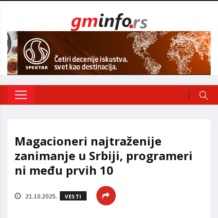
Magacioneri najtraženije
zanimanje u Srbiji, programeri
ni među prvih 10
VESTI
21.10.2025.