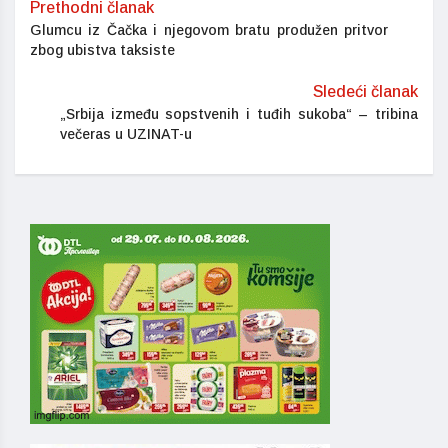
Prethodni članak
Glumcu iz Čačka i njegovom bratu produžen pritvor
zbog ubistva taksiste
Sledeći članak
„Srbija između sopstvenih i tuđih sukoba“ – tribina
večeras u UZINAT-u