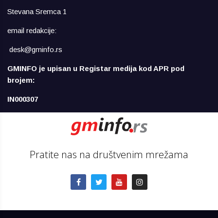
Stevana Sremca 1
email redakcije:
desk@gminfo.rs
GMINFO je upisan u Registar medija kod APR pod
brojem:
IN000307
Pratite nas na društvenim mrežama