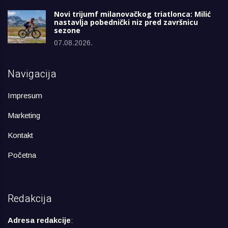
Novi trijumf milanovačkog triatlonca: Milić
nastavlja pobednički niz pred završnicu
sezone
07.08.2026.
Navigacija
Impresum
Marketing
Kontakt
Početna
Redakcija
Adresa redakcije
: