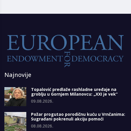
Najnovije
Topalović predlaže rashladne uređaje na
groblju u Gornjem Milanovcu: „XXI je vek“
09.08.2026.
Požar progutao porodičnu kuću u Vrnčanima:
Sugrađani pokrenuli akciju pomoći
08.08.2026.