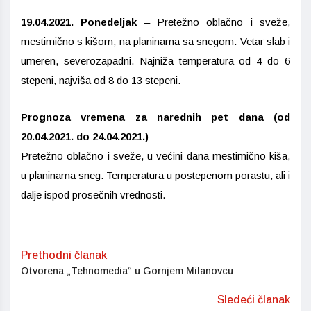
19.04.2021. Ponedeljak
– Pretežno oblačno i sveže,
mestimično s kišom, na planinama sa snegom. Vetar slab i
umeren, severozapadni. Najniža temperatura od 4 do 6
stepeni, najviša od 8 do 13 stepeni.
Prognoza vremena za narednih pet dana (od
20.04.2021. do 24.04.2021.)
Pretežno oblačno i sveže, u većini dana mestimično kiša,
u planinama sneg. Temperatura u postepenom porastu, ali i
dalje ispod prosečnih vrednosti.
Prethodni članak
Otvorena „Tehnomedia“ u Gornjem Milanovcu
Sledeći članak