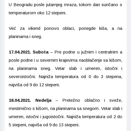
U Beogradu posle jutarnjeg mraza, tokom dan sunčano s
temperaturom oko 12 stepeni.
Već za vikend ponovo oblaci, ponegde kiša, a na
planinama i sneg.
17.04.2021. Subota
– Pre podne u južnim i centralnim a
posle podne i u severnim krajevima naoblačenje sa kišom,
na planinama sneg. Vetar slab i umeren, istočni i
severoistočni. Najniža temperatura od 0 do 3 stepena,
najviša od 9 do 12 stepeni.
18.04.2021. Nedelja
– Pretežno oblačno i sveže,
mestimično s kišom, na planinama sa snegom. Vetar slab i
umeren, istočni i jugoistočni. Najniža temperatura od 2 do
5 stepeni, najviša od 9 do 13 stepeni.