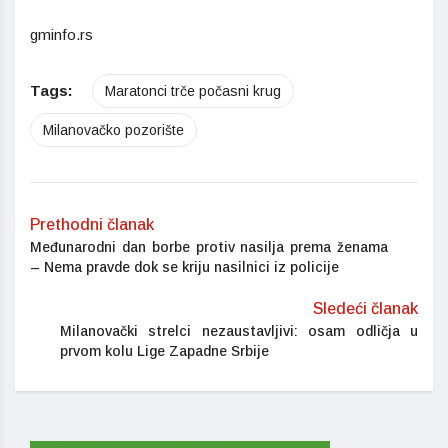
gminfo.rs
Tags:
Maratonci trče počasni krug
Milanovačko pozorište
Prethodni članak
Međunarodni dan borbe protiv nasilja prema ženama
– Nema pravde dok se kriju nasilnici iz policije
Sledeći članak
Milanovački strelci nezaustavljivi: osam odličja u
prvom kolu Lige Zapadne Srbije