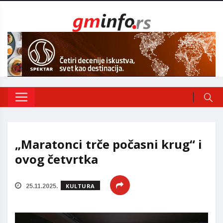
„Maratonci trče počasni krug“ i
ovog četvrtka
KULTURA
25.11.2025.