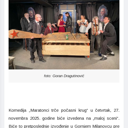
foto: Goran Dragutinović
Komedija „Maratonci trče počasni krug“ u četvrtak, 27.
novembra 2025. godine biće izvedena na „maloj sceni“.
Biće to pretposlednje izvođenje u Gornjem Milanovcu pre