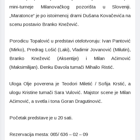
mini-turneje Milanovačkog pozorišta u Sloveniji.
„Maratonce“ je po istoimenoj drami Dušana Kovačevića na
scenu postavio Branko Knežević.
Porodicu Topalović u predstavi otelotvoruju: Ivan Pantović
(Mirko), Predrag Lošić (Laki), Vladimir Jovanović (Milutin),
Branko Knežević (Aksentije) i Milan Aćimović
(Maksimilijan). Đenku Đavola tumači Mihailo Ristić.
Uloga Olje poverena je Teodori Miletić / Sofija Krstić, a
ulogu Kristine tumači Sara Vulović. Majstor scene je Milan
Aćimović, a svetla i tona Goran Dragutinović.
Početak predstave je u 20 sati.
Rezervacija mesta: 065/ 636 – 02 – 09