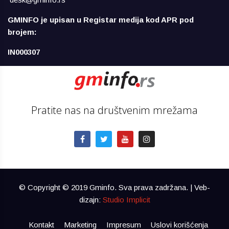
GMINFO je upisan u Registar medija kod APR pod
brojem:
IN000307
Pratite nas na društvenim mrežama
© Copyright © 2019 Gminfo. Sva prava zadržana. | Veb-
dizajn:
Studio Implicit
Kontakt
Marketing
Impresum
Uslovi korišćenja