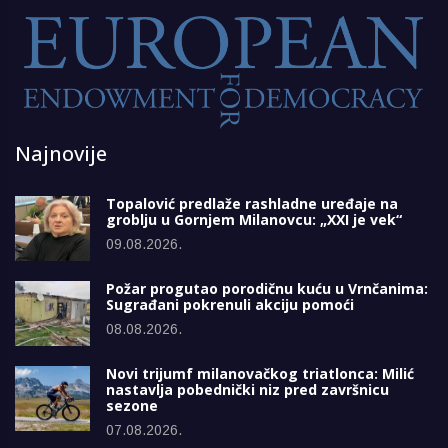
Najnovije
Topalović predlaže rashladne uređaje na
groblju u Gornjem Milanovcu: „XXI je vek“
09.08.2026.
Požar progutao porodičnu kuću u Vrnčanima:
Sugrađani pokrenuli akciju pomoći
08.08.2026.
Novi trijumf milanovačkog triatlonca: Milić
nastavlja pobednički niz pred završnicu
sezone
07.08.2026.