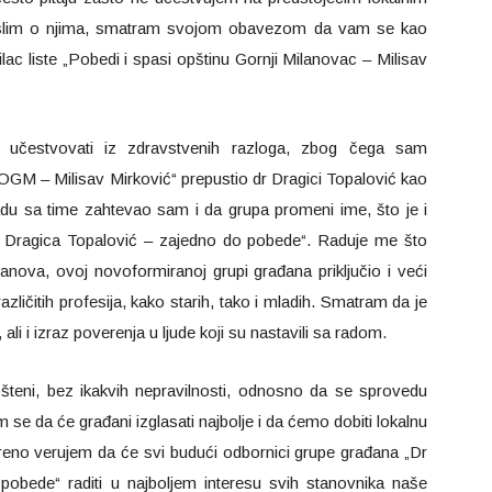
 mislim o njima, smatram svojom obavezom da vam se kao
ilac liste „Pobedi i spasi opštinu Gornji Milanovac – Milisav
 učestvovati iz zdravstvenih razloga, zbog čega sam
M – Milisav Mirković“ prepustio dr Dragici Topalović kao
adu sa time zahtevao sam i da grupa promeni ime, što je i
r Dragica Topalović – zajedno do pobede“. Raduje me što
lanova, ovoj novoformiranoj grupi građana priključio i veći
zličitih profesija, kako starih, tako i mladih. Smatram da je
ali i izraz poverenja u ljude koji su nastavili sa radom.
šteni, bez ikakvih nepravilnosti, odnosno da se sprovedu
 se da će građani izglasati najbolje i da ćemo dobiti lokalnu
reno verujem da će svi budući odbornici grupe građana „Dr
pobede“ raditi u najboljem interesu svih stanovnika naše