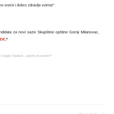
uno sreće i dobro zdravlje svima!“
ndidata za novi saziv Skupštine opštine Gornji Milanovac,
DE
.*
r Dragica Topalović – zajedno do pobede“
*