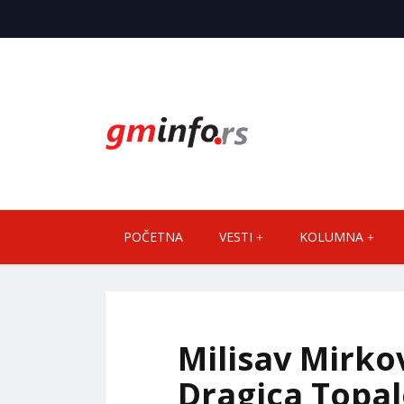
POČETNA
VESTI
KOLUMNA
Milisav Mirkov
Dragica Topal