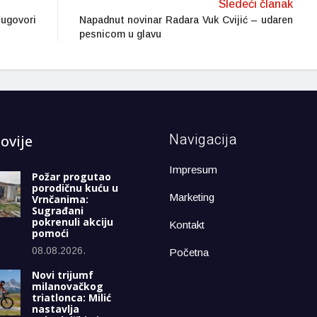
Sledeći članak
 ugovori
Napadnut novinar Radara Vuk Cvijić – udaren
pesnicom u glavu
Navigacija
ovije
Impresum
Požar progutao
porodičnu kuću u
Marketing
Vrnčanima:
Sugrađani
pokrenuli akciju
Kontakt
pomoći
08.08.2026.
Početna
Novi trijumf
milanovačkog
triatlonca: Milić
nastavlja