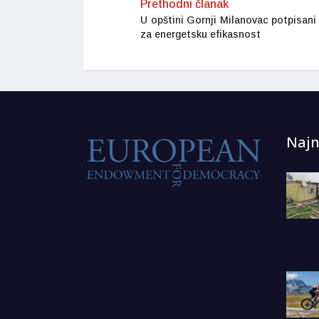
Prethodni članak
U opštini Gornji Milanovac potpisani
za energetsku efikasnost
Najn