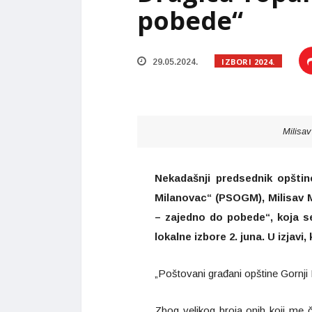
pobede“
IZBORI 2024.
29.05.2024.
Milisav
Nekadašnji predsednik opštin
Milanovac“ (PSOGM), Milisav Mi
– zajedno do pobede“, koja se
lokalne izbore 2. juna. U izjav
„Poštovani građani opštine Gornji
Zbog velikog broja onih koji me 