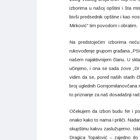
izborima u našoj opštini i šta
bivši predsednik opštine i kao nos
Mirković“ tim povodom i obratim.
Na predstojećim izborima neću
rukovođenje grupom građana „PSOG
našem najaktivnijem članu. U skl
učinjeno, i ona se sada zove „D
vidim da se, pored naših starih č
broj uglednih Gornjomilanovčana ra
to priznanje za naš dosadašnji rad, 
Očekujem da izbori budu fer i po
onako kako to nama i priliči. Nadam
skupštinu kakvu zaslužujemo. Isk
Dragica Topalović – zajedno do 