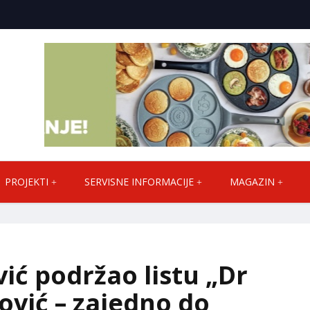
PROJEKTI
SERVISNE INFORMACIJE
MAGAZIN
ić podržao listu „Dr
ović – zajedno do