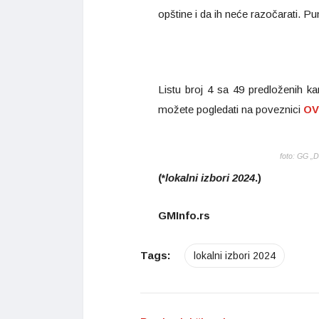
opštine i da ih neće razočarati. P
Listu broj 4 sa 49 predloženih ka
možete pogledati na poveznici
OV
foto: GG „D
(*
lokalni izbori 2024
.)
GMInfo.rs
Tags:
lokalni izbori 2024