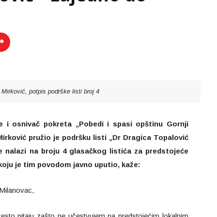
 Mirković, potpis podrške listi broj 4
e i osnivač pokreta „Pobedi i spasi opštinu Gornji
rković pružio je podršku listi „Dr Dragica Topalović
 nalazi na broju 4 glasačkog listića za predstojeće
i, koju je tim povodom javno uputio, kaže:
 Milanovac,
često pitaju zašto ne učestvujem na predstojećim lokalnim