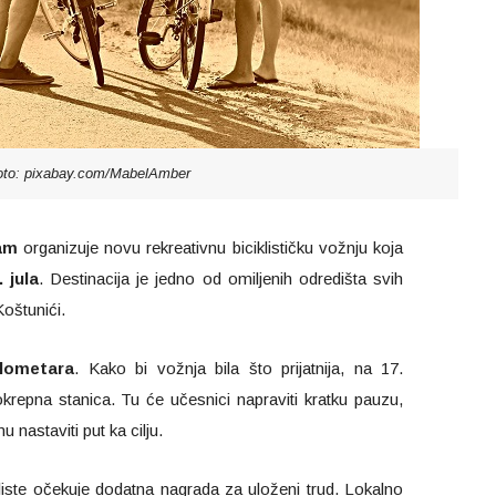
oto: pixabay.com/MabelAmber
am
organizuje novu rekreativnu biciklističku vožnju koja
. jula
. Destinacija je jedno od omiljenih odredišta svih
Koštunići.
ilometara
. Kako bi vožnja bila što prijatnija, na 17.
krepna stanica. Tu će učesnici napraviti kratku pauzu,
u nastaviti put ka cilju.
liste očekuje dodatna nagrada za uloženi trud. Lokalno