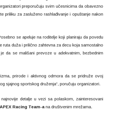
a organizatori preporučuju svim učesnicima da obavezno
te priliku za zasluženo rashlađivanje i opuštanje nakon
sebno se apeluje na roditelje koji planiraju da povedu
e ruta duža i prilično zahtevna za decu koja samostalno
a je da se mališani prevoze u adekvatnim, bezbednim
klizma, prirode i aktivnog odmora da se pridruže ovoj
ednog sjajnog sportskog druženja“, poručuju organizatori.
 najnovije detalje u vezi sa polaskom, zainteresovani
APEX Racing Team-a
na društvenim mrežama.