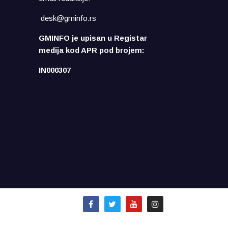
desk@gminfo.rs
GMINFO je upisan u Registar
medija kod APR pod brojem:
IN000307