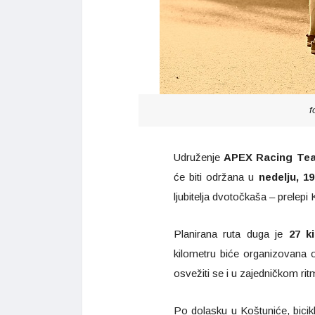
f
Udruženje
APEX Racing Te
će biti održana u
nedelju, 19
ljubitelja dvotočkaša – prelepi 
Planirana ruta duga je
27 k
kilometru biće organizovana o
osvežiti se i u zajedničkom ritm
Po dolasku u Koštuniće, bicik