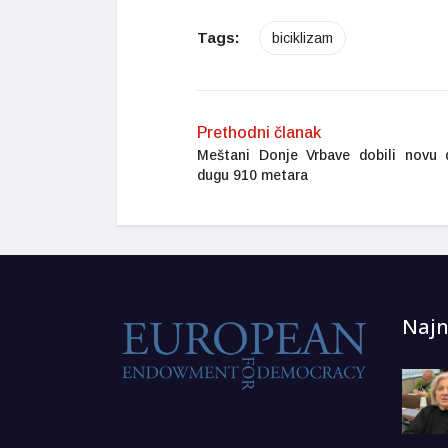
Tags:
biciklizam
Prethodni članak
Meštani Donje Vrbave dobili novu 
dugu 910 metara
Najn