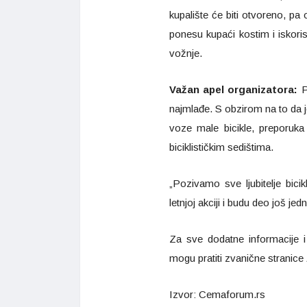
kupalište će biti otvoreno, p
ponesu kupaći kostim i iskoris
vožnje.
Važan apel organizatora:
Po
najmlađe. S obzirom na to da j
voze male bicikle, preporuk
biciklističkim sedištima.
„Pozivamo sve ljubitelje bici
letnjoj akciji i budu deo još j
Za sve dodatne informacije i
mogu pratiti zvanične stranice
Izvor: Cemaforum.rs