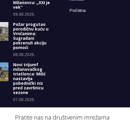
Milanovcu: „XXI je
vek“
Početna
09.08.2026.
Požar progutao
porodičnu kuću u
Vrnčanima:
Sugrađani
pokrenuli akciju
pomoći
08.08.2026.
Novi trijumf
milanovačkog
triatlonca: Milić
nastavlja
pobednički niz
pred završnicu
sezone
07.08.2026.
Pratite nas na društvenim mrežama