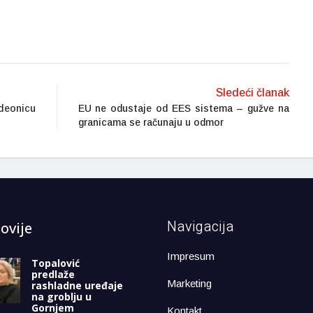
Sledeći članak
deonicu
EU ne odustaje od EES sistema – gužve na
granicama se računaju u odmor
Navigacija
ovije
Impresum
Topalović
predlaže
Marketing
rashladne uređaje
na groblju u
Gornjem
Kontakt