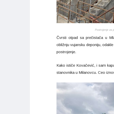
Postrojenje za 
Čvrsti otpad sa prečistača u Ml
obližnju vujansku deponiju, odakl
postrojenje.
Kako ističe Kovačević, i sam kap
stanovnika u Milanovcu. Ceo iznos