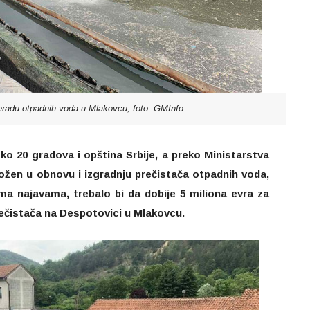
reradu otpadnih voda u Mlakovcu, foto: GMInfo
ko 20 gradova i opština Srbije, a preko Ministarstva
uložen u obnovu i izgradnju prečistača otpadnih voda,
ma najavama, trebalo bi da dobije 5 miliona evra za
rečistača na Despotovici u Mlakovcu.