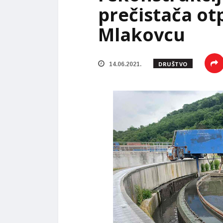
prečistača ot
Mlakovcu
DRUŠTVO
14.06.2021.