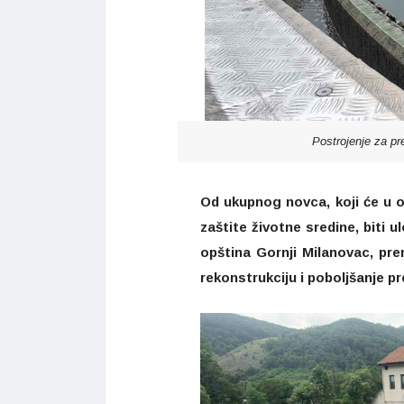
Postrojenje za p
Od ukupnog novca, koji će u o
zaštite životne sredine, biti 
opština Gornji Milanovac, pre
rekonstrukciju i poboljšanje p