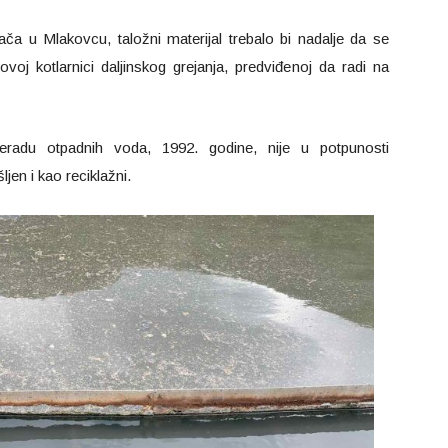
ča u Mlakovcu, taložni materijal trebalo bi nadalje da se
ovoj kotlarnici daljinskog grejanja, predviđenoj da radi na
eradu otpadnih voda, 1992. godine, nije u potpunosti
jen i kao reciklažni.