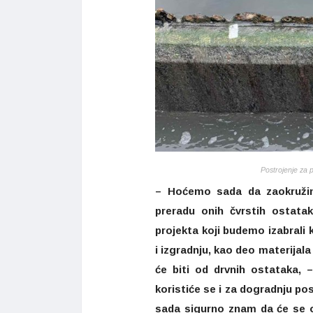
Postrojenje za 
– Hoćemo sada da zaokružim
preradu onih čvrstih ostatak
projekta koji budemo izabrali 
i izgradnju, kao deo materijala
će biti od drvnih ostataka, –
koristiće se i za dogradnju pos
sada sigurno znam da će se od