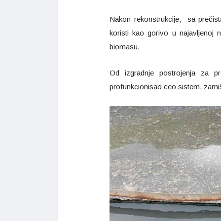
Nakon rekonstrukcije, sa prečista
koristi kao gorivo u najavljenoj n
biomasu.
Od izgradnje postrojenja za pr
profunkcionisao ceo sistem, zamišl