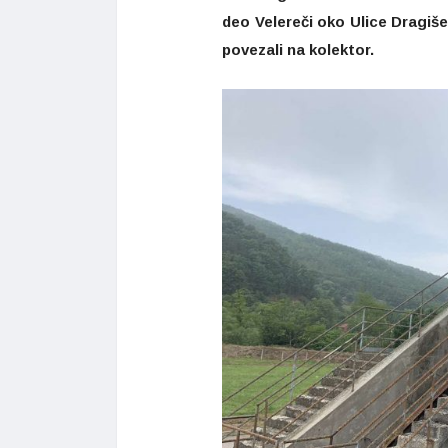
deo Velereči oko Ulice Dragiše 
povezali na kolektor.