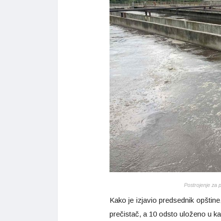
Postrojenje za 
Kako je izjavio predsednik opštin
prečistač, a 10 odsto uloženo u ka