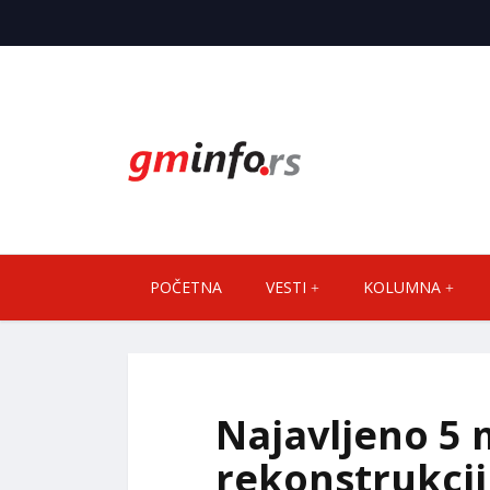
POČETNA
VESTI
KOLUMNA
Najavljeno 5 
rekonstrukcij