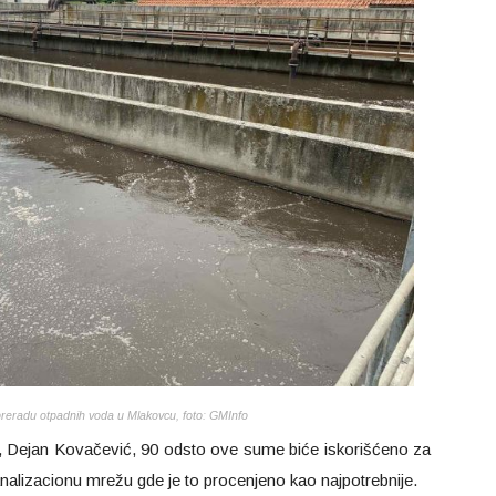
preradu otpadnih voda u Mlakovcu, foto: GMInfo
e, Dejan Kovačević, 90 odsto ove sume biće iskorišćeno za
nalizacionu mrežu gde je to procenjeno kao najpotrebnije.