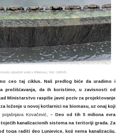
preradu otpadnih voda u Mlakovcu, foto: GMInfo
o ceo taj ciklus. Naš predlog biće da uradimo i
a prečišćavanja, da ih koristimo, u zavisnosti od
kad Ministarstvo raspiše javni poziv za projektovanje
 za loženje u novoj kotlarnici na biomasu, uz onaj koji
pojašnjava Kovačević,
– Deo od tih 5 miliona evra
tojećih kanalizacionih sistema na teritoriji grada. Za
 toga raditi deo Lunjevice, koji nema kanalizaciju,