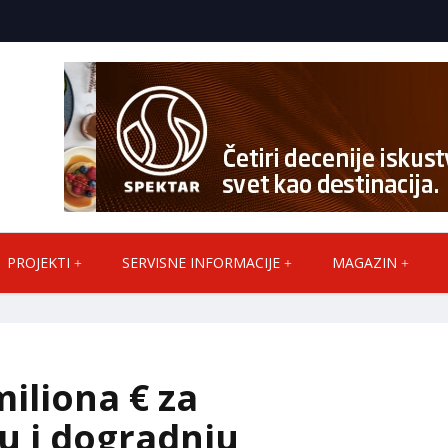
PROJEKTI
SERVISNE INFORMACIJE
MAGAZIN
miliona € za
u i dogradnju