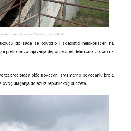
preradu otpadnih voda u Mlakovcu, foto: GMInfo
akovcu do sada se odvozio i skladištio neiskorišćen na
e se preko odvodnjavanja deponije opet delimično vraćao na
acitet prečistača biće povećan, srazmerno povećanju broja
 ovog ulaganja dolazi iz republičkog budžeta.