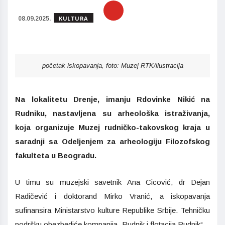
KULTURA
08.09.2025.
početak iskopavanja, foto: Muzej RTK/ilustracija
Na lokalitetu Drenje, imanju Rdovinke Nikić na
Rudniku, nastavljena su arheološka istraživanja,
koja organizuje Muzej rudničko-takovskog kraja u
saradnji sa Odeljenjem za arheologiju Filozofskog
fakulteta u Beogradu.
U timu su muzejski savetnik Ana Cicović, dr Dejan
Radičević i doktorand Mirko Vranić, a iskopavanja
sufinansira Ministarstvo kulture Republike Srbije. Tehničku
podršku obezbediće kompanija „Rudnik i flotacija Rudnik“.