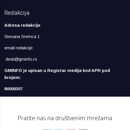
Redakcija
Adresa redakcije
:
Stevana Sremca 1
email redakcije:
desk@gminfo.rs
GMINFO je upisan u Registar medija kod APR pod
brojem:
IN000307
Pratite nas na društvenim mrežama