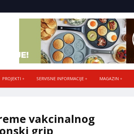
PROJEKTI
SERVISNE INFORMACIJE
MAGAZIN
reme vakcinalnog
onski grip