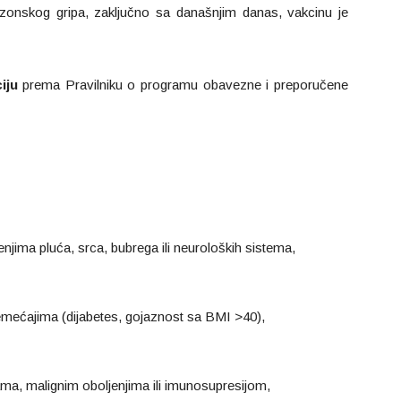
ezonskog gripa, zaključno sa današnjim danas, vakcinu je
iju
prema Pravilniku o programu obavezne i preporučene
enjima pluća, srca, bubrega ili neuroloških sistema,
mećajima (dijabetes, gojaznost sa BMI >40),
a, malignim oboljenjima ili imunosupresijom,