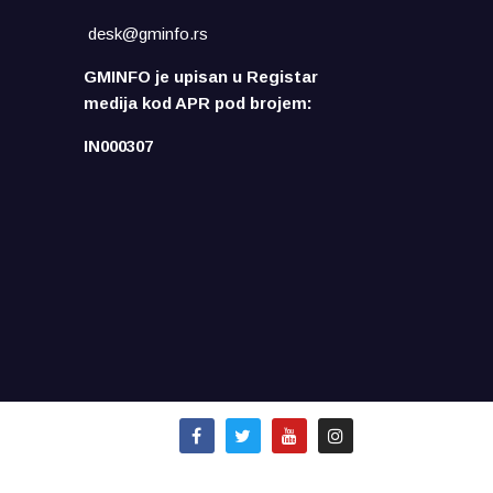
desk@gminfo.rs
GMINFO je upisan u Registar
medija kod APR pod brojem:
IN000307