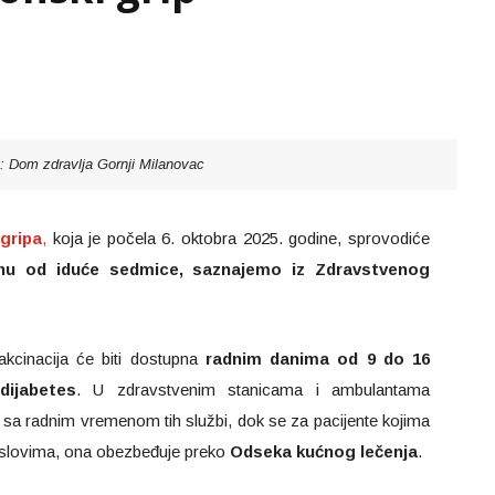
o: Dom zdravlja Gornji Milanovac
gripa
,
koja je počela 6. oktobra 2025. godine, sprovodiće
u od iduće sedmice, saznajemo iz Zdravstvenog
akcinacija će biti dostupna
radnim danima od 9 do 16
dijabetes
. U zdravstvenim stanicama i ambulantama
u sa radnim vremenom tih službi, dok se za pacijente kojima
 uslovima, ona obezbeđuje preko
Odseka kućnog lečenja
.