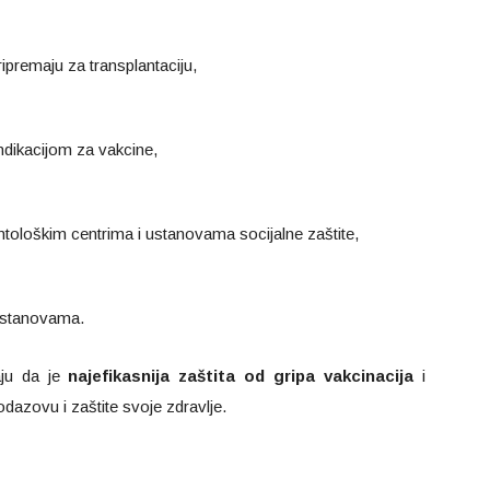
ripremaju za transplantaciju,
ndikacijom za vakcine,
ntološkim centrima i ustanovama socijalne zaštite,
ustanovama.
aju da je
najefikasnija zaštita od gripa vakcinacija
i
dazovu i zaštite svoje zdravlje.