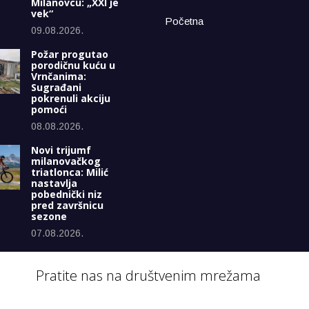
Milanovcu: „XXI je
vek“
Početna
09.08.2026.
Požar progutao
porodičnu kuću u
Vrnčanima:
Sugrađani
pokrenuli akciju
pomoći
08.08.2026.
Novi trijumf
milanovačkog
triatlonca: Milić
nastavlja
pobednički niz
pred završnicu
sezone
07.08.2026.
Pratite nas na društvenim mrežama