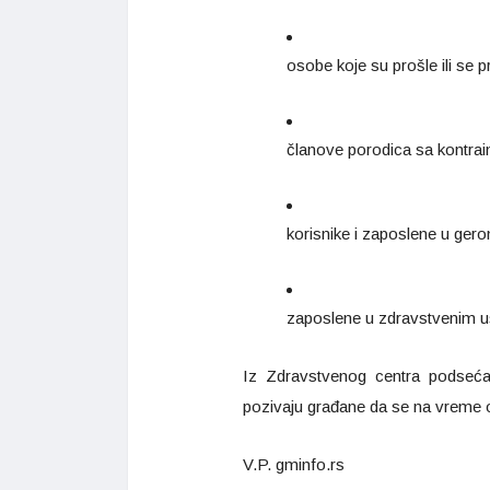
osobe koje su prošle ili se p
članove porodica sa kontrai
korisnike i zaposlene u gero
zaposlene u zdravstvenim 
Iz Zdravstvenog centra podseć
pozivaju građane da se na vreme o
V.P. gminfo.rs