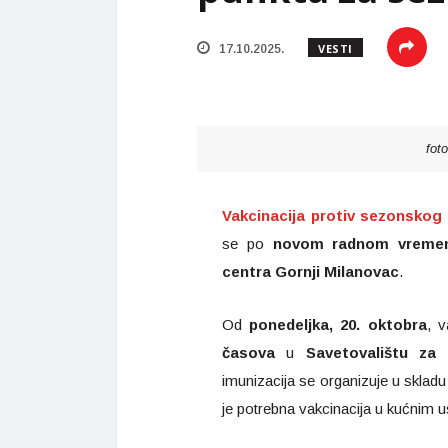
VESTI
17.10.2025.
fot
Vakcinacija protiv sezonskog 
se po
novom radnom vremen
centra Gornji Milanovac
.
Od
ponedeljka, 20. oktobra
, v
časova
u
Savetovalištu za 
imunizacija se organizuje u sklad
je potrebna vakcinacija u kućnim