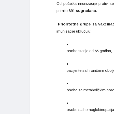
Od početka imunizacije protiv s
primilo 891
sugrađana
.
Prioritetne grupe za vakcinac
imunizacije uključuju:
osobe starije od 65 godina,
pacijente sa hroničnim obolj
osobe sa metaboličkim pore
osobe sa hemoglobinopatijam