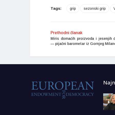
Tags:
grip
sezonski grip
Prethodni članak
Miris domaćih proizvoda i jesenjih 
— pijačni barometar iz Gornjeg Mila
Najn