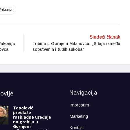
Vakcina
Sledeći članak
đakonija
Tribina u Gornjem Milanovcu: „Srbija između
novca
sopstvenih i tuđih sukoba“
Navigacija
ovije
Impresum
Topalović
predlaže
Marketing
rashladne uređaje
na groblju u
Gornjem
Kontakt