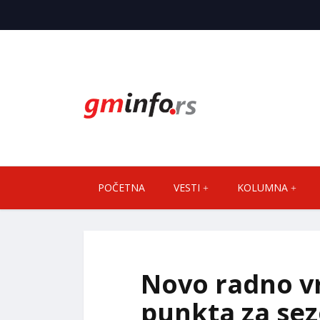
POČETNA
VESTI
KOLUMNA
Novo radno v
punkta za sez