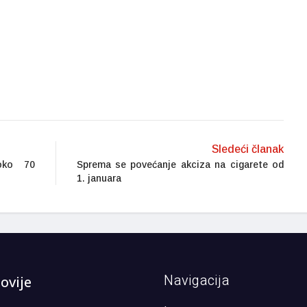
Sledeći članak
 oko 70
Sprema se povećanje akciza na cigarete od
1. januara
Navigacija
ovije