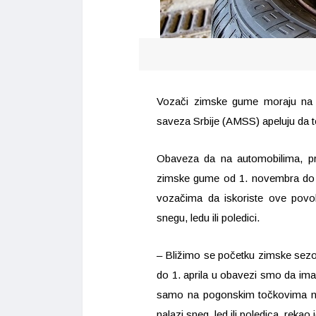
Vozači zimske gume moraju na 
saveza Srbije (AMSS) apeluju da t
Obaveza da na automobilima, pr
zimske gume od 1. novembra do 1
vozačima da iskoriste ove povo
snegu, ledu ili poledici.
– Bližimo se početku zimske sez
do 1. aprila u obavezi smo da im
samo na pogonskim točkovima ne
nalazi sneg, led ili poledica, reka