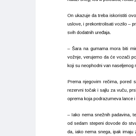
On ukazuje da treba iskoristiti o
uslove, i prekontrolisati vozilo – p
svih dodatnih uređaja.
– Šara na gumama mora biti min
vožnje, verujemo da će vozači po
koji su neophodni van naseljenog m
Prema njegovim rečima, pored s
rezervni točak i sajlu za vuču, pr
oprema koja podrazumeva lance i d
– Iako nema snežnih padavina, tem
od sedam stepeni dovode do stvar
da, iako nema snega, ipak imaju 