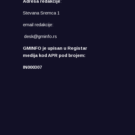
Adresa redakcije
:
Stevana Sremca 1
email redakcije:
desk@gminfo.rs
GMINFO je upisan u Registar
medija kod APR pod brojem:
IN000307