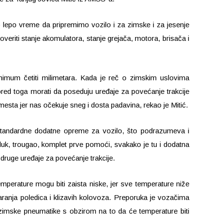
vo lepo vreme da pripremimo vozilo i za zimske i za jesenje
roveriti stanje akomulatora, stanje grejača, motora, brisača i
imum četiti milimetara. Kada je reč o zimskim uslovima
red toga morati da poseduju uređaje za povećanje trakcije
esta jer nas očekuje sneg i dosta padavina, rekao je Mitić.
tandardne dodatne opreme za vozilo, što podrazumeva i
sluk, trougao, komplet prve pomoći, svakako je tu i dodatna
ruge uređaje za povećanje trakcije.
perature mogu biti zaista niske, jer sve temperature niže
anja poledica i klizavih kolovoza. Preporuka je vozačima
zimske pneumatike s obzirom na to da će temperature biti