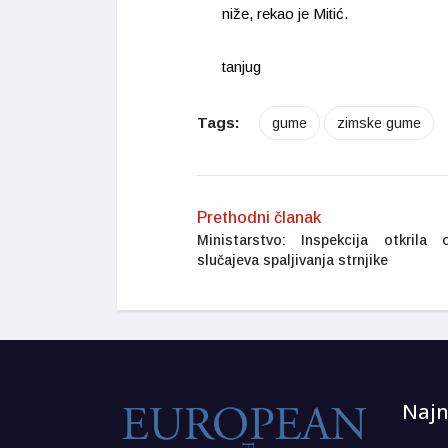
niže, rekao je Mitić.
tanjug
Tags:
gume
zimske gume
Prethodni članak
Ministarstvo: Inspekcija otkrila
slučajeva spaljivanja strnjike
Najn