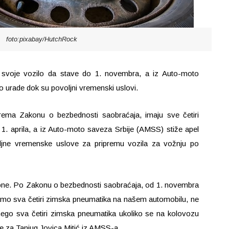
foto:pixabay/HutchRock
svoje vozilo da stave do 1. novembra, a iz Auto-moto
o urade dok su povoljni vremenski uslovi.
ema Zakonu o bezbednosti saobraćaja, imaju sve četiri
. aprila, a iz Auto-moto saveza Srbije (AMSS) stiže apel
ljne vremenske uslove za pripremu vozila za vožnju po
one. Po Zakonu o bezbednosti saobraćaja, od 1. novembra
amo sva četiri zimska pneumatika na našem automobilu, ne
go sva četiri zimska pneumatika ukoliko se na kolovozu
o je za Tanjug Jovica Mitić iz AMSS-a.