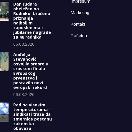
Impresum
Dan rudara
obeležen na
Marketing
Rudniku: Uručena
priznanja
najboljim
Kontakt
zaposlenima i
jubilarne nagrade
Početna
za 48 radnika
06.08.2026.
Anđelija
Stevanović
osvojila srebro u
srpskom finalu
Evropskog
prvenstva i
postavila novi
evropski rekord
06.08.2026.
Rad na visokim
temperaturama –
sindikati traže da
smernice postanu
zakonska
obaveza