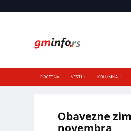
POČETNA
VESTI
KOLUMNA
Obavezne zim
novembra