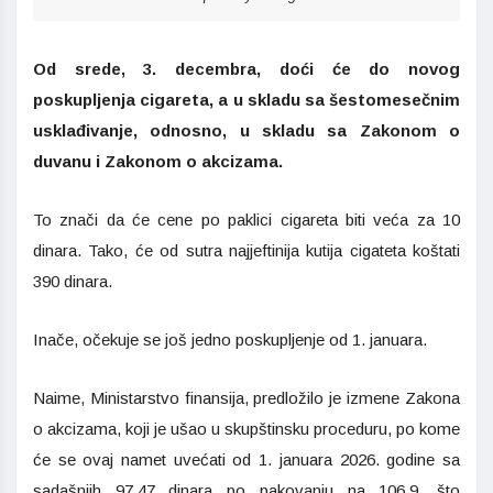
Od srede, 3. decembra, doći će do novog
poskupljenja cigareta, a u skladu sa šestomesečnim
usklađivanje, odnosno, u skladu sa Zakonom o
duvanu i Zakonom o akcizama.
To znači da će cene po paklici cigareta biti veća za 10
dinara. Tako, će od sutra najjeftinija kutija cigateta koštati
390 dinara.
Inače, očekuje se još jedno poskupljenje od 1. januara.
Naime, Ministarstvo finansija, predložilo je izmene Zakona
o akcizama, koji je ušao u skupštinsku proceduru, po kome
će se ovaj namet uvećati od 1. januara 2026. godine sa
sadašnjih 97,47 dinara po pakovanju na 106,9, što