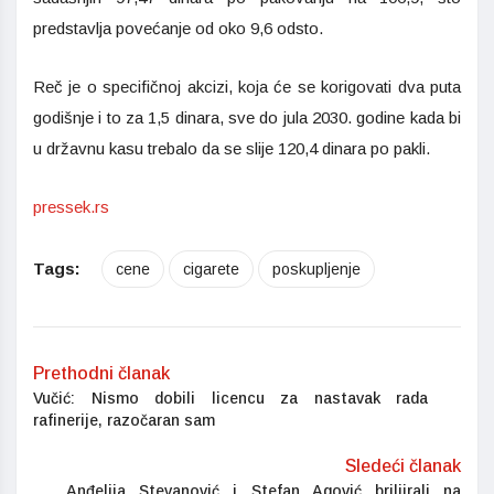
predstavlja povećanje od oko 9,6 odsto.
Reč je o specifičnoj akcizi, koja će se korigovati dva puta
godišnje i to za 1,5 dinara, sve do jula 2030. godine kada bi
u državnu kasu trebalo da se slije 120,4 dinara po pakli.
pressek.rs
Tags:
cene
cigarete
poskupljenje
Prethodni članak
Vučić: Nismo dobili licencu za nastavak rada
rafinerije, razočaran sam
Sledeći članak
Anđelija Stevanović i Stefan Agović briljirali na