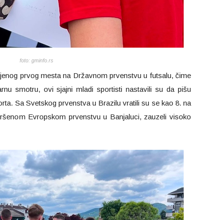
foto: gminfo.rs
ojenog prvog mesta na Državnom prvenstvu u futsalu, čime
nu smotru, ovi sjajni mladi sportisti nastavili su da pišu
rta. Sa Svetskog prvenstva u Brazilu vratili su se kao 8. na
avršenom Evropskom prvenstvu u Banjaluci, zauzeli visoko