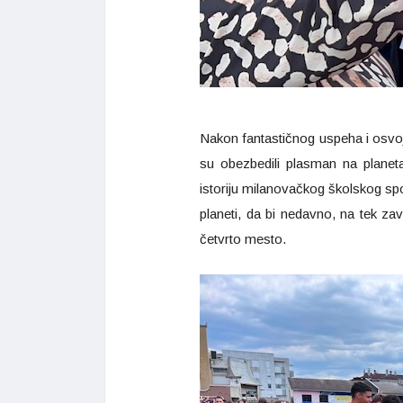
Nakon fantastičnog uspeha i osv
su obezbedili plasman na planetar
istoriju milanovačkog školskog spo
planeti, da bi nedavno, na tek z
četvrto mesto.