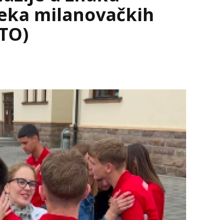
eka milanovačkih
TO)