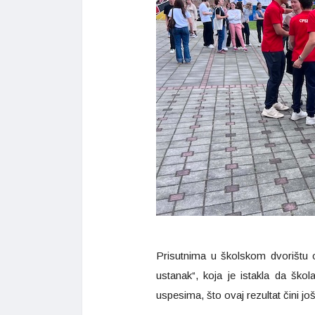
Prisutnima u školskom dvorištu ob
ustanak“, koja je istakla da ško
uspesima, što ovaj rezultat čini jo