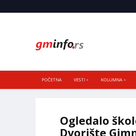
POČETNA
VESTI
KOLUMNA
Ogledalo škol
Dvorište Gimn