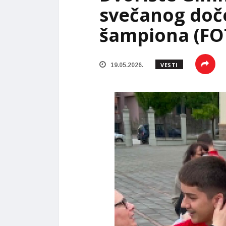
svečanog doč
šampiona (FO
VESTI
19.05.2026.