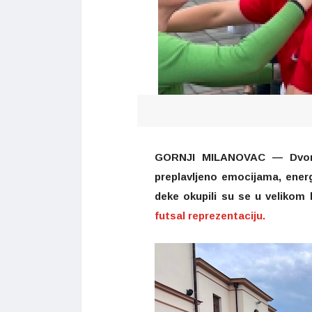
GORNJI MILANOVAC — Dvoriš
preplavljeno emocijama, energi
deke okupili su se u veliko
futsal reprezentaciju.