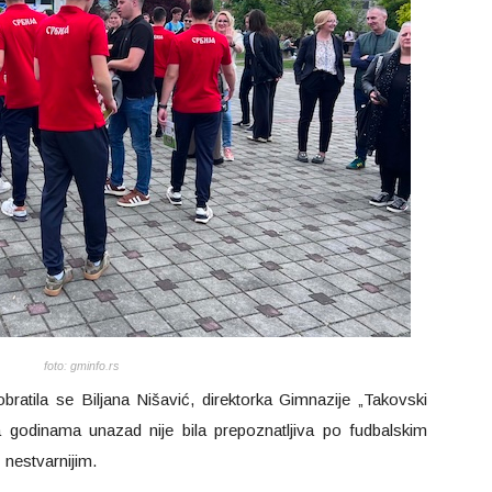
foto: gminfo.rs
ratila se Biljana Nišavić, direktorka Gimnazije „Takovski
la godinama unazad nije bila prepoznatljiva po fudbalskim
š nestvarnijim.