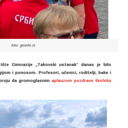
foto: gminfo.rs
te Gimnazije „Takovski ustanak“ danas je bilo
jom i ponosom. Profesori, učenici, roditelji, bake i
m broju da gromoglasnim
aplauzom pozdrave školsku