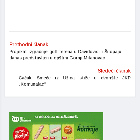
Prethodni članak
Projekat izgradnje golf terena u Davidovici i Šilopaju
danas predstavljen u opštini Gornji Milanovac
Sledeći članak
Čačak: Smeće iz Užica stiže u dvorište JKP
„Komunalac“