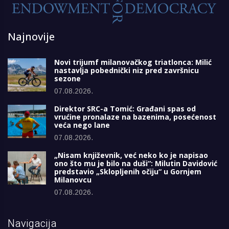
Najnovije
Novi trijumf milanovačkog triatlonca: Milić
nastavlja pobednički niz pred završnicu
sezone
07.08.2026.
Direktor SRC-a Tomić: Građani spas od
vrućine pronalaze na bazenima, posećenost
veća nego lane
07.08.2026.
„Nisam književnik, već neko ko je napisao
ono što mu je bilo na duši“: Milutin Davidović
predstavio „Sklopljenih očiju“ u Gornjem
Milanovcu
07.08.2026.
Navigacija