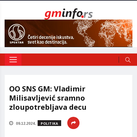
OO SNS GM: Vladimir
Milisavljević sramno
zloupotrebljava decu
POLITIKA
09.12.2024.