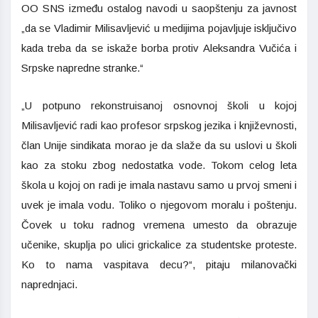
OO SNS između ostalog navodi u saopštenju za javnost
„da se Vladimir Milisavljević u medijima pojavljuje isključivo
kada treba da se iskaže borba protiv Aleksandra Vučića i
Srpske napredne stranke.“
„U potpuno rekonstruisanoj osnovnoj školi u kojoj
Milisavljević radi kao profesor srpskog jezika i književnosti,
član Unije sindikata morao je da slaže da su uslovi u školi
kao za stoku zbog nedostatka vode. Tokom celog leta
škola u kojoj on radi je imala nastavu samo u prvoj smeni i
uvek je imala vodu. Toliko o njegovom moralu i poštenju.
Čovek u toku radnog vremena umesto da obrazuje
učenike, skuplja po ulici grickalice za studentske proteste.
Ko to nama vaspitava decu?“, pitaju milanovački
naprednjaci.