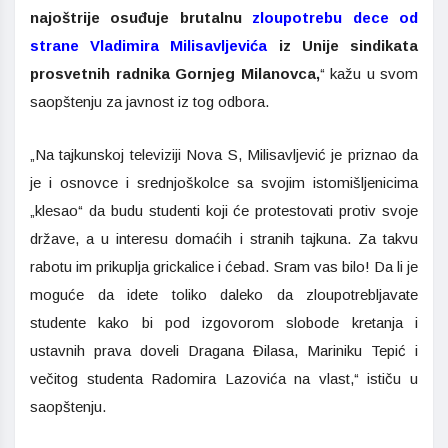
najoštrije osuđuje brutalnu
zloupotrebu dece od
strane Vladimira Milisavljevića
iz Unije sindikata
prosvetnih radnika Gornjeg Milanovca,
“ kažu u svom
saopštenju za javnost iz tog odbora.
„Na tajkunskoj televiziji Nova S, Milisavljević je priznao da
je i osnovce i srednjoškolce sa svojim istomišljenicima
„klesao“ da budu studenti koji će protestovati protiv svoje
države, a u interesu domaćih i stranih tajkuna. Za takvu
rabotu im prikuplja grickalice i ćebad. Sram vas bilo! Da li je
moguće da idete toliko daleko da zloupotrebljavate
studente kako bi pod izgovorom slobode kretanja i
ustavnih prava doveli Dragana Đilasa, Mariniku Tepić i
večitog studenta Radomira Lazovića na vlast,“ ističu u
saopštenju.