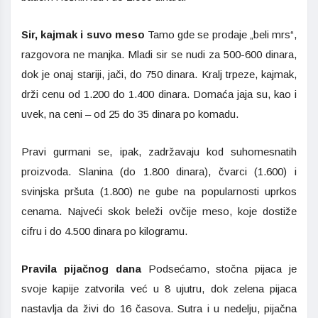
Sir, kajmak i suvo meso
Tamo gde se prodaje „beli mrs“,
razgovora ne manjka. Mladi sir se nudi za 500-600 dinara,
dok je onaj stariji, jači, do 750 dinara. Kralj trpeze, kajmak,
drži cenu od 1.200 do 1.400 dinara. Domaća jaja su, kao i
uvek, na ceni – od 25 do 35 dinara po komadu.
Pravi gurmani se, ipak, zadržavaju kod suhomesnatih
proizvoda. Slanina (do 1.800 dinara), čvarci (1.600) i
svinjska pršuta (1.800) ne gube na popularnosti uprkos
cenama. Najveći skok beleži ovčije meso, koje dostiže
cifru i do 4.500 dinara po kilogramu.
Pravila pijačnog dana
Podsećamo, stočna pijaca je
svoje kapije zatvorila već u 8 ujutru, dok zelena pijaca
nastavlja da živi do 16 časova. Sutra i u nedelju, pijačna