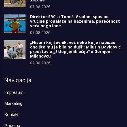
07.08.2026.
Direktor SRC-a Tomić: Građani spas od
vrućine pronalaze na bazenima, posećenost
veća nego lane
07.08.2026.
„Nisam književnik, već neko ko je napisao
ono što mu je bilo na duši“: Milutin Davidović
predstavio „Sklopljenih očiju“ u Gornjem
Milanovcu
07.08.2026.
Navigacija
Impresum
Marketing
Kontakt
Početna