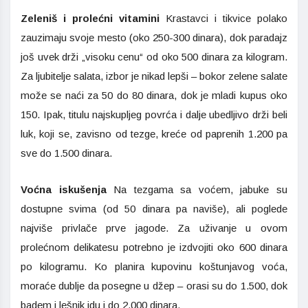
Zeleniš i prolećni vitamini
Krastavci i tikvice polako
zauzimaju svoje mesto (oko 250-300 dinara), dok paradajz
još uvek drži „visoku cenu“ od oko 500 dinara za kilogram.
Za ljubitelje salata, izbor je nikad lepši – bokor zelene salate
može se naći za 50 do 80 dinara, dok je mladi kupus oko
150. Ipak, titulu najskupljeg povrća i dalje ubedljivo drži beli
luk, koji se, zavisno od tezge, kreće od paprenih 1.200 pa
sve do 1.500 dinara.
Voćna iskušenja
Na tezgama sa voćem, jabuke su
dostupne svima (od 50 dinara pa naviše), ali poglede
najviše privlače prve jagode. Za uživanje u ovom
prolećnom delikatesu potrebno je izdvojiti oko 600 dinara
po kilogramu. Ko planira kupovinu koštunjavog voća,
moraće dublje da posegne u džep – orasi su do 1.500, dok
badem i lešnik idu i do 2.000 dinara.