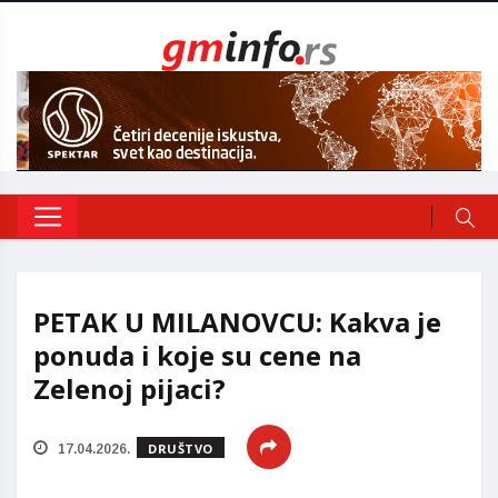
PETAK U MILANOVCU: Kakva je
ponuda i koje su cene na
Zelenoj pijaci?
DRUŠTVO
17.04.2026.