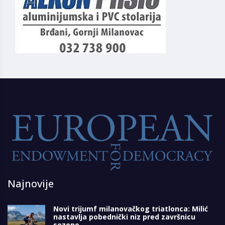
Najnovije
Novi trijumf milanovačkog triatlonca: Milić
nastavlja pobednički niz pred završnicu
sezone