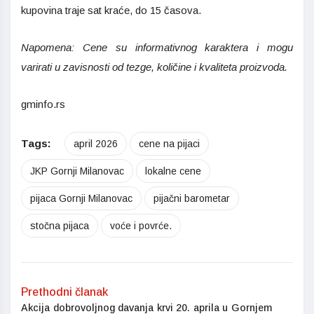
kupovina traje sat kraće, do 15 časova.
Napomena: Cene su informativnog karaktera i mogu
varirati u zavisnosti od tezge, količine i kvaliteta proizvoda.
gminfo.rs
Tags:
april 2026
cene na pijaci
JKP Gornji Milanovac
lokalne cene
pijaca Gornji Milanovac
pijačni barometar
stočna pijaca
voće i povrće.
Prethodni članak
Akcija dobrovoljnog davanja krvi 20. aprila u Gornjem