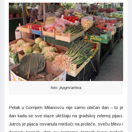
foto: jkpgm/arhiva
Petak u Gornjem Milanovcu nije samo običan dan – to je
dan kada se sve staze ukrštaju na gradskoj zelenoj pijaci.
Jutros je pijaca osvanula mirišući na proleće, svežu blitvu i