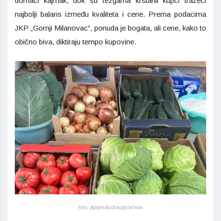
domaći kajmak, dok su tezgama krstarili kupci tražeći
najbolji balans između kvaliteta i cene. Prema podacima
JKP „Gornji Milanovac“, ponuda je bogata, ali cene, kako to
obično biva, diktiraju tempo kupovine.
foto: jkpgm/ilustracija/arhiva