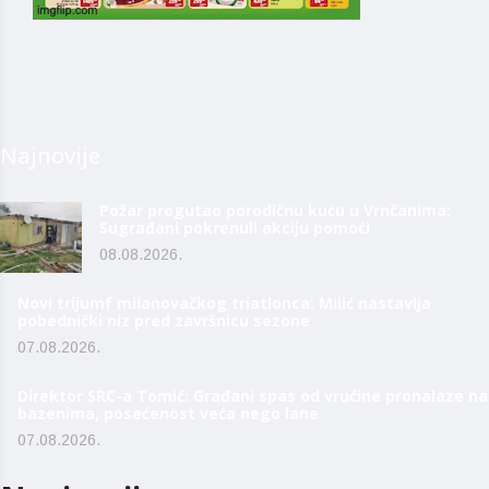
Najnovije
Požar progutao porodičnu kuću u Vrnčanima:
Sugrađani pokrenuli akciju pomoći
08.08.2026.
Novi trijumf milanovačkog triatlonca: Milić nastavlja
pobednički niz pred završnicu sezone
07.08.2026.
Direktor SRC-a Tomić: Građani spas od vrućine pronalaze na
bazenima, posećenost veća nego lane
07.08.2026.