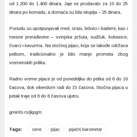
od 1.200 do 1.400 dinara. Jaje se prodavalo za 10 do 25
dinara po komadu, a domaća su bila skuplja – 25 dinara.
Ponudu su upotpunjavali med, orasi, lešnici i bademi, kao i
mesne prerađevine – svinjska pršuta, sudžuk, kobasice,
čvarci i kavurma. Na stočnoj pijaci, koja se takođe održava
petkom, tradicionalno je bilo manje prometa zbog
vremenskih prilika.
Radno vreme pijace je od ponedeljka do petka od 6 do 16
časova, dok vikendom radi do 15 časova. Stočna pijaca u
petak traje od 6 do 8 časova ujutru.
gminfo.rs/jkpgm
Tags:
cene
pijac
pijačni barometar