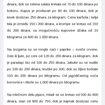
dinara, dok se zelena salata kretala od 70 do 100 dinara po
bokoru. Kupus je prodavan po 80 do 100 dinara, dok je
kiseli dostizao 250 dinara za kilogram. Cena karfiola i kelja
bila je između 150 i 200 dinara, a krompir se kretao od 150
do 200 dinara, sa mogućnošću kupovine džaka od 10
kilograma za 800 do 1.000 dinara.
Na tezgama su se mogle naći i paprike – sveže crvene,
žute ili ljute, po ceni od 120 do 200 dinara za kilogram, dok
je paradajz bio od 100 do 250 dinara. Jabuke su se nudile
po 100 do 200 dinara, kruške po 300, dok su šljive koštale
150 do 200 dinara po kilogramu. Od jagodičastog voća
borovnice i ribizle su 1.000 dinara po kilogramu.
Na mlečnom delu pijace, mladi sir se kretao od 500 do 600
dinara, stari od 600 do 750, dok je kajmak dostizao cenu