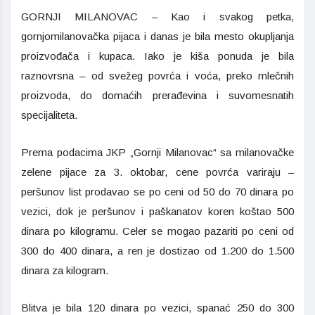
GORNJI MILANOVAC – Kao i svakog petka,
gornjomilanovačka pijaca i danas je bila mesto okupljanja
proizvođača i kupaca. Iako je kiša ponuda je bila
raznovrsna – od svežeg povrća i voća, preko mlečnih
proizvoda, do domaćih prerađevina i suvomesnatih
specijaliteta.
Prema podacima JKP „Gornji Milanovac“ sa milanovačke
zelene pijace za 3. oktobar, cene povrća variraju –
peršunov list prodavao se po ceni od 50 do 70 dinara po
vezici, dok je peršunov i paškanatov koren koštao 500
dinara po kilogramu. Celer se mogao pazariti po ceni od
300 do 400 dinara, a ren je dostizao od 1.200 do 1.500
dinara za kilogram.
Blitva je bila 120 dinara po vezici, spanać 250 do 300