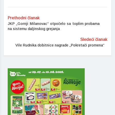
Prethodni članak
JKP „Gornji Milanovac“ otpočelo sa toplim probama
na sistemu daljinskog grejanja
Sledeći članak
Vile Rudnika dobitnice nagrade „Pokretači promena“