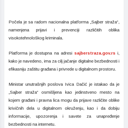
Počela je sa radom nacionalna platforma „Sajber straža“,
namenjena prijavi i prevenciji različitih oblika
visokotehnološkog kriminala.
Platforma je dostupna na adresi
sajberstraza.gov.rs
i,
kako je navedeno, ima za cilj jačanje digitalne bezbednosti i
efikasniju zaštitu građana i privrede u digitalnom prostoru.
Ministar unutrašnjih poslova Ivica Dačić je istakao da je
„Sajber straža“ osmišljena kao jedinstveno mesto na
kojem građani i pravna lica mogu da prijave različite oblike
krivičnih dela u digitalnom okruženju, kao i da dobiju
informacije, upozorenja i savete za unapređenje
bezbednosti na internetu.