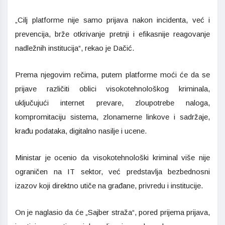
„Cilj platforme nije samo prijava nakon incidenta, već i
prevencija, brže otkrivanje pretnji i efikasnije reagovanje
nadležnih institucija“, rekao je Dačić.
Prema njegovim rečima, putem platforme moći će da se
prijave različiti oblici visokotehnološkog kriminala,
uključujući internet prevare, zloupotrebe naloga,
kompromitaciju sistema, zlonamerne linkove i sadržaje,
krađu podataka, digitalno nasilje i ucene.
Ministar je ocenio da visokotehnološki kriminal više nije
ograničen na IT sektor, već predstavlja bezbednosni
izazov koji direktno utiče na građane, privredu i institucije.
On je naglasio da će „Sajber straža“, pored prijema prijava,