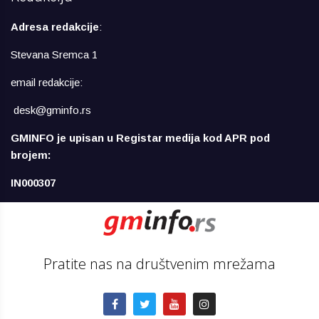
Adresa redakcije
:
Stevana Sremca 1
email redakcije:
desk@gminfo.rs
GMINFO je upisan u Registar medija kod APR pod
brojem:
IN000307
Pratite nas na društvenim mrežama