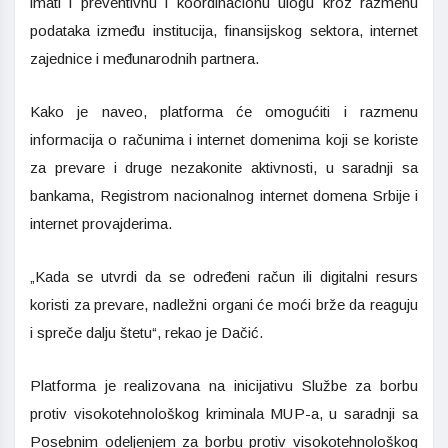
imati i preventivnu i koordinacionu ulogu kroz razmenu
podataka između institucija, finansijskog sektora, internet
zajednice i međunarodnih partnera.
Kako je naveo, platforma će omogućiti i razmenu
informacija o računima i internet domenima koji se koriste
za prevare i druge nezakonite aktivnosti, u saradnji sa
bankama, Registrom nacionalnog internet domena Srbije i
internet provajderima.
„Kada se utvrdi da se određeni račun ili digitalni resurs
koristi za prevare, nadležni organi će moći brže da reaguju
i spreče dalju štetu“, rekao je Dačić.
Platforma je realizovana na inicijativu Službe za borbu
protiv visokotehnološkog kriminala MUP-a, u saradnji sa
Posebnim odeljenjem za borbu protiv visokotehnološkog