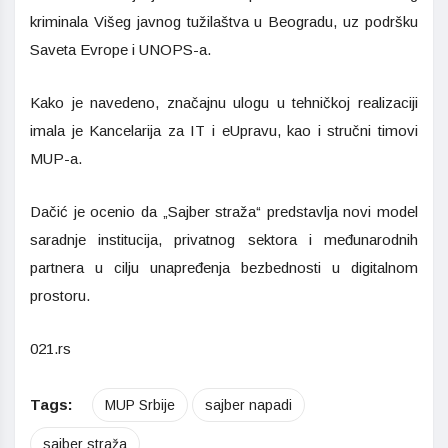
kriminala Višeg javnog tužilaštva u Beogradu, uz podršku
Saveta Evrope i UNOPS-a.
Kako je navedeno, značajnu ulogu u tehničkoj realizaciji
imala je Kancelarija za IT i eUpravu, kao i stručni timovi
MUP-a.
Dačić je ocenio da „Sajber straža“ predstavlja novi model
saradnje institucija, privatnog sektora i međunarodnih
partnera u cilju unapređenja bezbednosti u digitalnom
prostoru.
021.rs
Tags:
MUP Srbije
sajber napadi
sajber straža