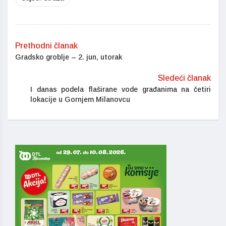
Prethodni članak
Gradsko groblje – 2. jun, utorak
Sledeći članak
I danas podela flaširane vode građanima na četiri
lokacije u Gornjem Milanovcu