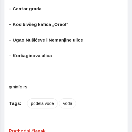
– Centar grada
– Kod bivšeg kafića „Oreol“
– Ugao Nušićeve i Nemanjine ulice
– Korčaginova ulica
gminfo.rs
Tags:
podela vode
Voda
Prethodni članak