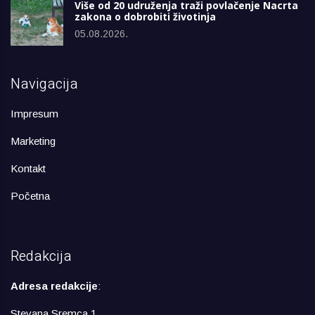
Više od 20 udruženja traži povlačenje Nacrta
zakona o dobrobiti životinja
05.08.2026.
Navigacija
Impresum
Marketing
Kontakt
Početna
Redakcija
Adresa redakcije
:
Stevana Sremca 1