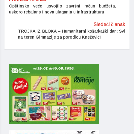
Opštinsko veće usvojilo završni račun budžeta,
uskoro rebalans i nova ulaganja u infrastrukturu
Sledeći članak
TROJKA IZ BLOKA – Humanitarni košarkaški dan: Svi
na teren Gimnazije za porodicu Knežević!