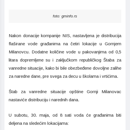
foto: gminfo.rs
Nakon donacije kompanije NIS, nastavljena je distribucija
flaširane vode građanima na četiri lokacije u Gornjem
Milanovcu. Dodatne količine vode u pakovanjima od 0,5
litara dopremljene su i zaključkom republičkog Štaba za
vanredne situacije, kako bi bile obezbeđene dovoljne zalihe
za naredne dane, pre svega za decu u školama i vrtićima.
Štab za vanredne situacije opštine Gornji Milanovac
nastaviće distribuciju i narednih dana.
U subotu, 30. maja, od 8 sati voda će građanima biti
deljena na sledećim lokacijama: