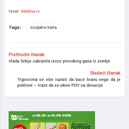
Izvor:
Mašina.rs
Tags:
socijalna karta
Prethodni članak
Vlada Srbije zabranila izvoz prirodnog gasa iz zemlje
Sledeći članak
Trgovcima se više isplati da bace hranu nego da je
poklone – traže da se ukine PDV na donacije