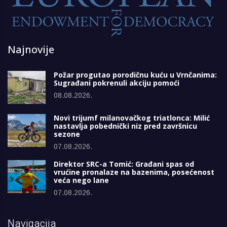
Najnovije
Požar progutao porodičnu kuću u Vrnčanima:
Sugrađani pokrenuli akciju pomoći
08.08.2026.
Novi trijumf milanovačkog triatlonca: Milić
nastavlja pobednički niz pred završnicu
sezone
07.08.2026.
Direktor SRC-a Tomić: Građani spas od
vrućine pronalaze na bazenima, posećenost
veća nego lane
07.08.2026.
Navigacija