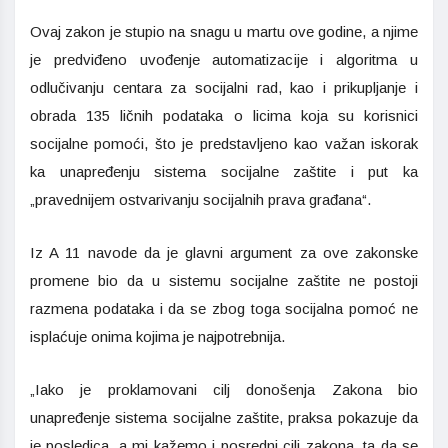
Ovaj zakon je stupio na snagu u martu ove godine, a njime
je predviđeno uvođenje automatizacije i algoritma u
odlučivanju centara za socijalni rad, kao i prikupljanje i
obrada 135 ličnih podataka o licima koja su korisnici
socijalne pomoći, što je predstavljeno kao važan iskorak
ka unapređenju sistema socijalne zaštite i put ka
„pravednijem ostvarivanju socijalnih prava građana“.
Iz A 11 navode da je glavni argument za ove zakonske
promene bio da u sistemu socijalne zaštite ne postoji
razmena podataka i da se zbog toga socijalna pomoć ne
isplaćuje onima kojima je najpotrebnija.
„Iako je proklamovani cilj donošenja Zakona bio
unapređenje sistema socijalne zaštite, praksa pokazuje da
je posledica, a mi kažemo i posredni cilj zakona, ta da se