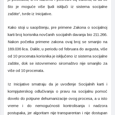
što je moguće više ljudi isključi iz sistema socijalne
zaštite“, tvrde iz Inicijative.
Kako stoji u saopštenju, pre primene Zakona o socijalnoj
karti broj korisnika novčanih socijalnih davanja bio 211.266.
Nakon početka primene zakona ovaj broj se smanjio na
189.036 lica. Dakle, u periodu od februara do avgusta, više
od 10 procenata korisnika je isključeno iz sistema socijalne
zaštite, dok se istovremeno siromaštvo nije smanjilo za
više od 10 procenata.
Iz Inicijative smatraju da je uvođenje Socijalnih karti i
kompjuterskog odlučivanja o pravu na socijalnu pomoć
dovelo do potpune dehumanizacije ovog procesa, a u isto
vreme i do nemogućnosti kontrolisanja i nadzora
postupaka, jer algoritam nije transparentan i nije dostupan