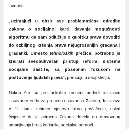
javnosti.
„Uzimajući u obzir sve problematične odredbe
Zakona o socijalnoj karti, davanje mogućnosti
algoritmu da sam odlučuje o gubitku prava dovoditi
do ozbiljnog kršenja prava najugroženijih građana i
građanki. Umesto
tehnoloških
prečica, potrebno je
kreirati sveobuhvatan pristup reformi sistema
socijalne zaštite, sa posebnim fokusom na
poštovanje ljudskih prava“
, poručuju u saopštenju.
Nakon što su pre nekoliko meseci podneli inicijativu
Ustavnom sudu za procenu ustavnosti Zakona, Inicijativa
A 11 sada zahteva njegovo hitno povlačenje, usled
činjenice da je primena Zakona dovela do masovnog
smanjivanja broja korisnika socijalne pomoći.