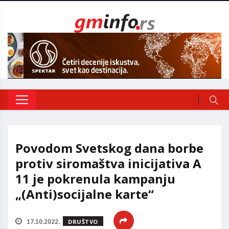
Povodom Svetskog dana borbe
protiv siromaštva inicijativa A
11 je pokrenula kampanju
„(Anti)socijalne karte“
DRUŠTVO
17.10.2022.