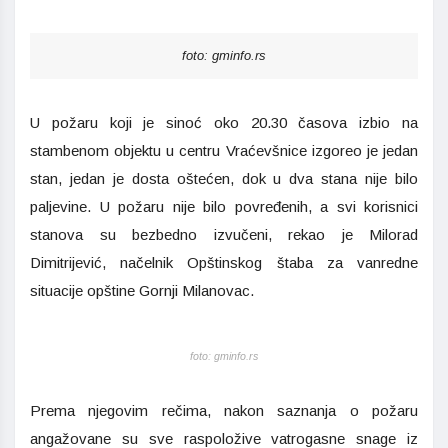
foto: gminfo.rs
U požaru koji je sinoć oko 20.30 časova izbio na
stambenom objektu u centru Vraćevšnice izgoreo je jedan
stan, jedan je dosta oštećen, dok u dva stana nije bilo
paljevine. U požaru nije bilo povređenih, a svi korisnici
stanova su bezbedno izvučeni, rekao je Milorad
Dimitrijević, načelnik Opštinskog štaba za vanredne
situacije opštine Gornji Milanovac.
foto: gminfo.rs
Prema njegovim rečima, nakon saznanja o požaru
angažovane su sve raspoložive vatrogasne snage iz