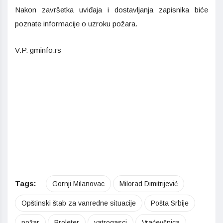
Nakon završetka uviđaja i dostavljanja zapisnika biće
poznate informacije o uzroku požara.
V.P. gminfo.rs
Tags:
Gornji Milanovac
Milorad Dimitrijević
Opštinski štab za vanredne situacije
Pošta Srbije
požar
Proleter
vatrogasci
Vraćevšnica