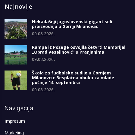
Najnovije
Nekadašnji jugoslovenski gigant seli
proizvodnju u Gornji Milanovac
09.08.2026.
Rampa iz Požege osvojila četvrti Memorijal
„Obrad Veselinović“ u Pranjanima
09.08.2026.
Škola za fudbalske sudije u Gornjem
Milanovcu: Besplatna obuka za mlade
počinje 14. septembra
09.08.2026.
Navigacija
Impresum
Marketing