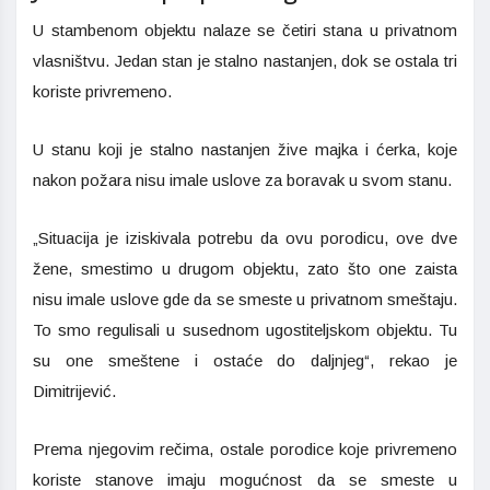
U stambenom objektu nalaze se četiri stana u privatnom
vlasništvu. Jedan stan je stalno nastanjen, dok se ostala tri
koriste privremeno.
U stanu koji je stalno nastanjen žive majka i ćerka, koje
nakon požara nisu imale uslove za boravak u svom stanu.
„Situacija je iziskivala potrebu da ovu porodicu, ove dve
žene, smestimo u drugom objektu, zato što one zaista
nisu imale uslove gde da se smeste u privatnom smeštaju.
To smo regulisali u susednom ugostiteljskom objektu. Tu
su one smeštene i ostaće do daljnjeg“, rekao je
Dimitrijević.
Prema njegovim rečima, ostale porodice koje privremeno
koriste stanove imaju mogućnost da se smeste u