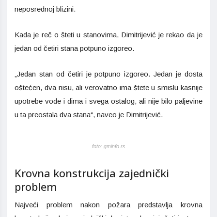
neposrednoj blizini.
Kada je reč o šteti u stanovima, Dimitrijević je rekao da je
jedan od četiri stana potpuno izgoreo.
„Jedan stan od četiri je potpuno izgoreo. Jedan je dosta
oštećen, dva nisu, ali verovatno ima štete u smislu kasnije
upotrebe vode i dima i svega ostalog, ali nije bilo paljevine
u ta preostala dva stana“, naveo je Dimitrijević.
foto: gminfo.rs
Krovna konstrukcija zajednički
problem
Najveći problem nakon požara predstavlja krovna