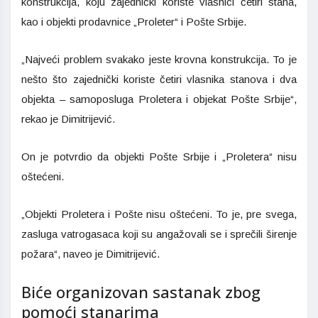
konstrukcija, koju zajednički koriste vlasnici četiri stana,
kao i objekti prodavnice „Proleter“ i Pošte Srbije.
„Najveći problem svakako jeste krovna konstrukcija. To je
nešto što zajednički koriste četiri vlasnika stanova i dva
objekta – samoposluga Proletera i objekat Pošte Srbije“,
rekao je Dimitrijević.
On je potvrdio da objekti Pošte Srbije i „Proletera“ nisu
oštećeni.
„Objekti Proletera i Pošte nisu oštećeni. To je, pre svega,
zasluga vatrogasaca koji su angažovali se i sprečili širenje
požara“, naveo je Dimitrijević.
Biće organizovan sastanak zbog
pomoći stanarima