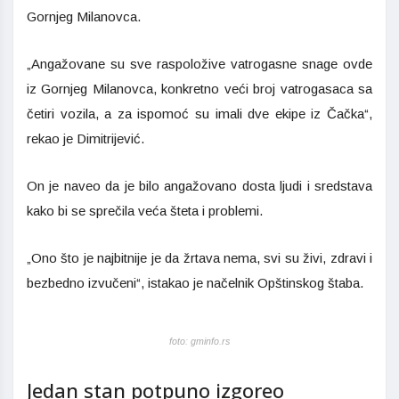
Gornjeg Milanovca.
„Angažovane su sve raspoložive vatrogasne snage ovde
iz Gornjeg Milanovca, konkretno veći broj vatrogasaca sa
četiri vozila, a za ispomoć su imali dve ekipe iz Čačka“,
rekao je Dimitrijević.
On je naveo da je bilo angažovano dosta ljudi i sredstava
kako bi se sprečila veća šteta i problemi.
„Ono što je najbitnije je da žrtava nema, svi su živi, zdravi i
bezbedno izvučeni“, istakao je načelnik Opštinskog štaba.
foto: gminfo.rs
Jedan stan potpuno izgoreo