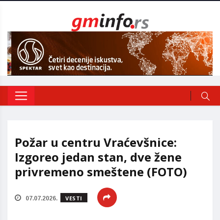
Požar u centru Vraćevšnice:
Izgoreo jedan stan, dve žene
privremeno smeštene (FOTO)
VESTI
07.07.2026.