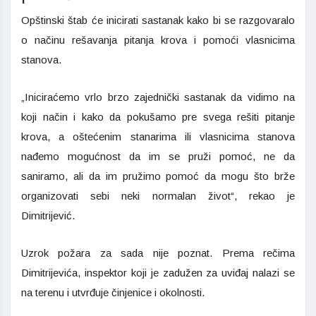
Opštinski štab će inicirati sastanak kako bi se razgovaralo
o načinu rešavanja pitanja krova i pomoći vlasnicima
stanova.
„Iniciraćemo vrlo brzo zajednički sastanak da vidimo na
koji način i kako da pokušamo pre svega rešiti pitanje
krova, a oštećenim stanarima ili vlasnicima stanova
nađemo mogućnost da im se pruži pomoć, ne da
saniramo, ali da im pružimo pomoć da mogu što brže
organizovati sebi neki normalan život“, rekao je
Dimitrijević.
Uzrok požara za sada nije poznat. Prema rečima
Dimitrijevića, inspektor koji je zadužen za uviđaj nalazi se
na terenu i utvrđuje činjenice i okolnosti.