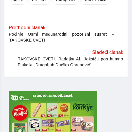
Prethodni članak
Počinje Osmi međunarodni pozorišni susret –
TAKOVSKE CVETI
Sledeći članak
TAKOVSKE CVETI: Radojku Al. Joksiću posthumno
Plaketa „Dragoljub Draško Obrenović“