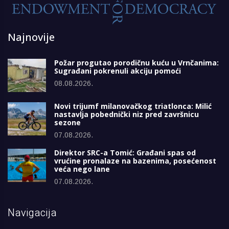
Najnovije
Požar progutao porodičnu kuću u Vrnčanima:
Sugrađani pokrenuli akciju pomoći
08.08.2026.
Novi trijumf milanovačkog triatlonca: Milić
nastavlja pobednički niz pred završnicu
sezone
07.08.2026.
Direktor SRC-a Tomić: Građani spas od
vrućine pronalaze na bazenima, posećenost
veća nego lane
07.08.2026.
Navigacija