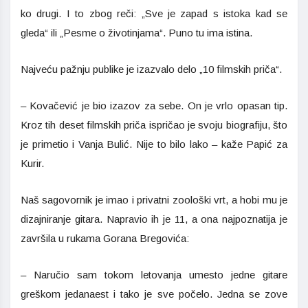
ko drugi. I to zbog reči: „Sve je zapad s istoka kad se
gleda“ ili „Pesme o životinjama“. Puno tu ima istina.
Najveću pažnju publike je izazvalo delo „10 filmskih priča“.
– Kovačević je bio izazov za sebe. On je vrlo opasan tip.
Kroz tih deset filmskih priča ispričao je svoju biografiju, što
je primetio i Vanja Bulić. Nije to bilo lako – kaže Papić za
Kurir.
Naš sagovornik je imao i privatni zoološki vrt, a hobi mu je
dizajniranje gitara. Napravio ih je 11, a ona najpoznatija je
završila u rukama Gorana Bregovića:
– Naručio sam tokom letovanja umesto jedne gitare
greškom jedanaest i tako je sve počelo. Jedna se zove