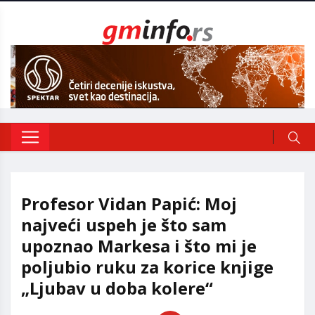
Profesor Vidan Papić: Moj
najveći uspeh je što sam
upoznao Markesa i što mi je
poljubio ruku za korice knjige
„Ljubav u doba kolere“