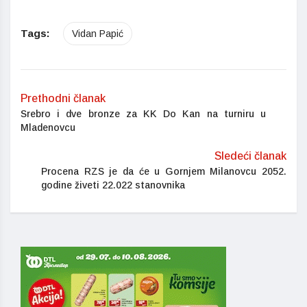
Tags:
Vidan Papić
Prethodni članak
Srebro i dve bronze za KK Do Kan na turniru u
Mladenovcu
Sledeći članak
Procena RZS je da će u Gornjem Milanovcu 2052.
godine živeti 22.022 stanovnika