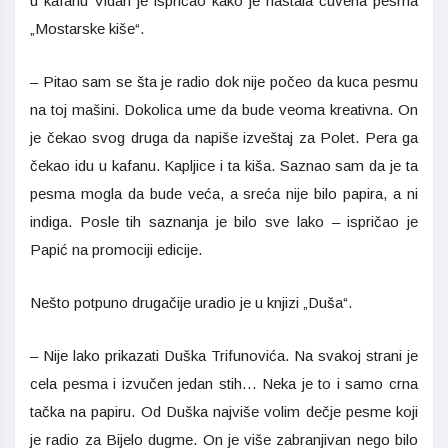
u kafanu Vidan je ispričao kako je nastala čuvena pesma
„Mostarske kiše“.
– Pitao sam se šta je radio dok nije počeo da kuca pesmu
na toj mašini. Dokolica ume da bude veoma kreativna. On
je čekao svog druga da napiše izveštaj za Polet. Pera ga
čekao idu u kafanu. Kapljice i ta kiša. Saznao sam da je ta
pesma mogla da bude veća, a sreća nije bilo papira, a ni
indiga. Posle tih saznanja je bilo sve lako – ispričao je
Papić na promociji edicije.
Nešto potpuno drugačije uradio je u knjizi „Duša“.
– Nije lako prikazati Duška Trifunovića. Na svakoj strani je
cela pesma i izvučen jedan stih… Neka je to i samo crna
tačka na papiru. Od Duška najviše volim dečje pesme koji
je radio za Bijelo dugme. On je više zabranjivan nego bilo