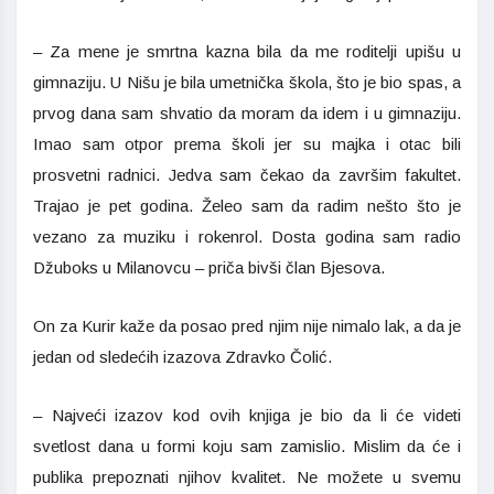
– Za mene je smrtna kazna bila da me roditelji upišu u
gimnaziju. U Nišu je bila umetnička škola, što je bio spas, a
prvog dana sam shvatio da moram da idem i u gimnaziju.
Imao sam otpor prema školi jer su majka i otac bili
prosvetni radnici. Jedva sam čekao da završim fakultet.
Trajao je pet godina. Želeo sam da radim nešto što je
vezano za muziku i rokenrol. Dosta godina sam radio
Džuboks u Milanovcu – priča bivši član Bjesova.
On za Kurir kaže da posao pred njim nije nimalo lak, a da je
jedan od sledećih izazova Zdravko Čolić.
– Najveći izazov kod ovih knjiga je bio da li će videti
svetlost dana u formi koju sam zamislio. Mislim da će i
publika prepoznati njihov kvalitet. Ne možete u svemu