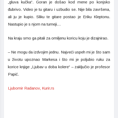
„gluva kučka“. Goran je došao kod mene po konjsko
đubrivo. Video je tu gitaru i uzbudio se. Nije bila završena,
ali ju je kupio. Sliku te gitare postao je Eriku Kleptonu.
Nastupio je s njom na turneji…
Na kraju smo ga pitali za omiljenu koricu koju je dizajnirao.
– Ne mogu da izdvojim jednu. Najveći uspeh mi je što sam
u životu upoznao Markesa i što mi je poljubio ruku za
korice knjige „Ljubav u doba kolere“ – zaključio je profesor
Papić.
Ljubomir Radanov, Kurir.rs