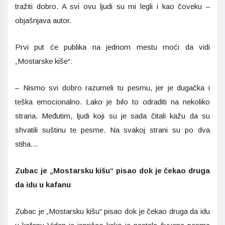
tražiti dobro. A svi ovu ljudi su mi legli i kao čoveku –
objašnjava autor.
Prvi put će publika na jednom mestu moći da vidi
„Mostarske kiše“:
– Nismo svi dobro razumeli tu pesmu, jer je dugačka i
teška emocionalno. Lako je bilo to odraditi na nekoliko
strana. Međutim, ljudi koji su je sada čitali kažu da su
shvatili suštinu te pesme. Na svakoj strani su po dva
stiha…
Zubac je „Mostarsku kišu“ pisao dok je čekao druga
da idu u kafanu
Zubac je „Mostarsku kišu“ pisao dok je čekao druga da idu