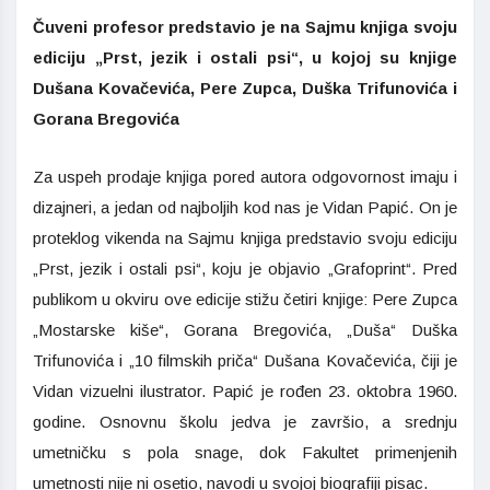
Čuveni profesor predstavio je na Sajmu knjiga svoju
ediciju „Prst, jezik i ostali psi“, u kojoj su knjige
Dušana Kovačevića, Pere Zupca, Duška Trifunovića i
Gorana Bregovića
Za uspeh prodaje knjiga pored autora odgovornost imaju i
dizajneri, a jedan od najboljih kod nas je Vidan Papić. On je
proteklog vikenda na Sajmu knjiga predstavio svoju ediciju
„Prst, jezik i ostali psi“, koju je objavio „Grafoprint“. Pred
publikom u okviru ove edicije stižu četiri knjige: Pere Zupca
„Mostarske kiše“, Gorana Bregovića, „Duša“ Duška
Trifunovića i „10 filmskih priča“ Dušana Kovačevića, čiji je
Vidan vizuelni ilustrator. Papić je rođen 23. oktobra 1960.
godine. Osnovnu školu jedva je završio, a srednju
umetničku s pola snage, dok Fakultet primenjenih
umetnosti nije ni osetio, navodi u svojoj biografiji pisac.