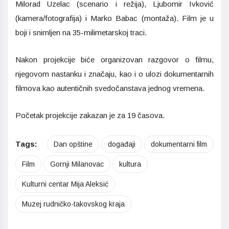
Milorad Uzelac
(scenario i režija),
Ljubomir Ivković
(kamera/fotografija) i
Marko Babac
(montaža). Film je u
boji i snimljen na 35-milimetarskoj traci.
Nakon projekcije biće organizovan razgovor o filmu,
njegovom nastanku i značaju, kao i o ulozi dokumentarnih
filmova kao autentičnih svedočanstava jednog vremena.
Početak projekcije zakazan je za 19 časova.
Tags:
Dan opštine
događaji
dokumentarni film
Film
Gornji Milanovac
kultura
Kulturni centar Mija Aleksić
Muzej rudničko-takovskog kraja