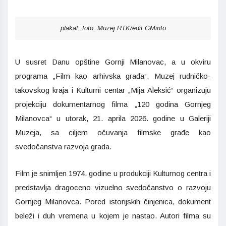
plakat, foto: Muzej RTK/edit GMinfo
U susret Danu opštine Gornji Milanovac, a u okviru
programa „Film kao arhivska građa“,
Muzej rudničko-
takovskog kraja
i
Kulturni centar „Mija Aleksić“
organizuju
projekciju dokumentarnog filma „120 godina Gornjeg
Milanovca“ u utorak, 21. aprila 2026. godine u Galeriji
Muzeja, sa ciljem očuvanja filmske građe kao
svedočanstva razvoja grada.
Film je snimljen 1974. godine u produkciji Kulturnog centra i
predstavlja dragoceno vizuelno svedočanstvo o razvoju
Gornjeg Milanovca. Pored istorijskih činjenica, dokument
beleži i duh vremena u kojem je nastao. Autori filma su