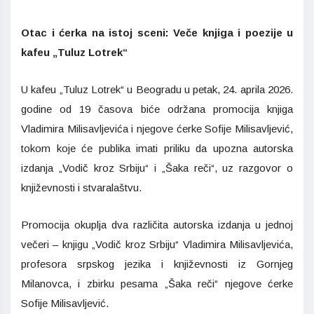
Otac i ćerka na istoj sceni: Veče knjiga i poezije u
kafeu „Tuluz Lotrek“
U kafeu „Tuluz Lotrek“ u Beogradu u petak, 24. aprila 2026.
godine od 19 časova biće održana promocija knjiga
Vladimira Milisavljevića i njegove ćerke Sofije Milisavljević,
tokom koje će publika imati priliku da upozna autorska
izdanja „Vodič kroz Srbiju“ i „Šaka reči“, uz razgovor o
književnosti i stvaralaštvu.
Promocija okuplja dva različita autorska izdanja u jednoj
večeri – knjigu „Vodič kroz Srbiju“ Vladimira Milisavljevića,
profesora srpskog jezika i književnosti iz Gornjeg
Milanovca, i zbirku pesama „Šaka reči“ njegove ćerke
Sofije Milisavljević.