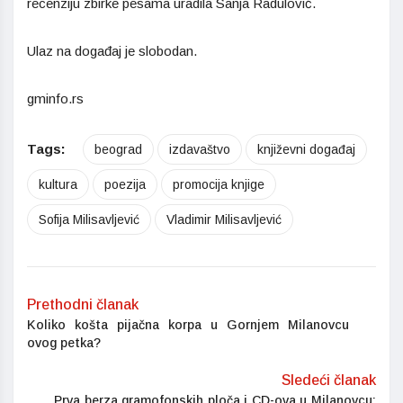
recenziju zbirke pesama uradila Sanja Radulović.
Ulaz na događaj je slobodan.
gminfo.rs
Tags:
beograd
izdavaštvo
književni događaj
kultura
poezija
promocija knjige
Sofija Milisavljević
Vladimir Milisavljević
Prethodni članak
Koliko košta pijačna korpa u Gornjem Milanovcu
ovog petka?
Sledeći članak
Prva berza gramofonskih ploča i CD-ova u Milanovcu: