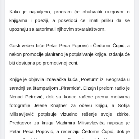
Kako je najavljeno, program će obuhvatiti razgovor o
knjigama i poeziji, a posetioci će imati priliku da se
upoznaju sa autorima i njihovim stvaralaštvom.
Gosti večeri biće Petar Peca Popović i Čedomir Čupić, a
nakon promocije planirano je potpisivanje knjiga. Izdanja će
biti dostupna po promotivnoj ceni.
Knjige je objavila izdavačka kuća „Poetum“ iz Beograda u
saradnji sa štamparijom „Piramida“. Dizajn i prelom radio je
Nenad Petrović, dok su korice rađene prema motivima
fotografije Jelene Knajtner za očevu knjigu, a Sofija
Milisavljević potpisuje vizuelno rešenje svoje zbirke.
Predgovor za knjigu Vladimira Milisavljevića napisao je
Petar Peca Popović, a recenziju Čedomir Čupić, dok je