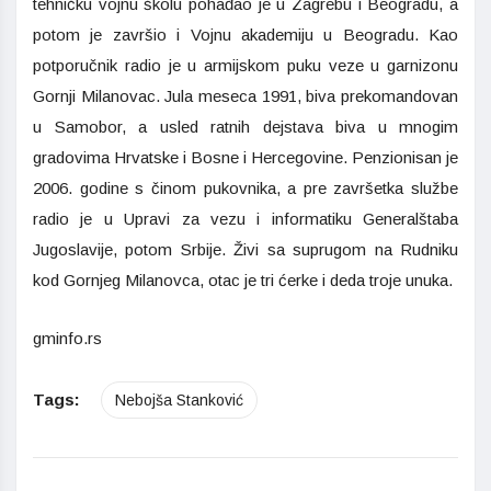
tehničku vojnu školu pohađao je u Zagrebu i Beogradu, a
potom je završio i Vojnu akademiju u Beogradu. Kao
potporučnik radio je u armijskom puku veze u garnizonu
Gornji Milanovac. Jula meseca 1991, biva prekomandovan
u Samobor, a usled ratnih dejstava biva u mnogim
gradovima Hrvatske i Bosne i Hercegovine. Penzionisan je
2006. godine s činom pukovnika, a pre završetka službe
radio je u Upravi za vezu i informatiku Generalštaba
Jugoslavije, potom Srbije. Živi sa suprugom na Rudniku
kod Gornjeg Milanovca, otac je tri ćerke i deda troje unuka.
gminfo.rs
Tags:
Nebojša Stanković