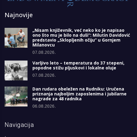
Najnovije
„Nisam književnik, već neko ko je napisao
ono što mu je bilo na duši“: Milutin Davidović
predstavio „Sklopljenih očiju“ u Gornjem
Milanovcu
07.08.2026.
Varljivo leto – temperatura do 37 stepeni,
popodne stižu pljuskovi i lokalne oluje
07.08.2026.
Dan rudara obeležen na Rudniku: Uručena
priznanja najboljim zaposlenima i jubilarne
nagrade za 48 radnika
06.08.2026.
Navigacija