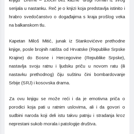
serijala u nastanku. Reč je o knjizi koja predstavlja istinito i
hrabro svedočanstvo o događajima s kraja prošlog veka
na balkanskom tlu.
Kapetan Miloš Mitić, junak iz Stankovićeve prethodne
knjige, posle brojnih ratišta od Hrvatske (Republike Srpske
Krajine) do Bosne i Hercegovine (Republike Srpske),
nastavlja svoju ratnu i ljudsku priču u novom ratu (ili
nastavku prethodnog) čiju suštinu čini bombardovanje
Srbije (SRJ) i kosovska drama.
Za ovu knjigu se može reći i da je emotivna priča o
porodici koja pati u ratnim uslovima, ali i da govori o
sudbini naroda koji deli istu takvu patnju i stradanja kroz
neprestani sukob morala i patologije društva.