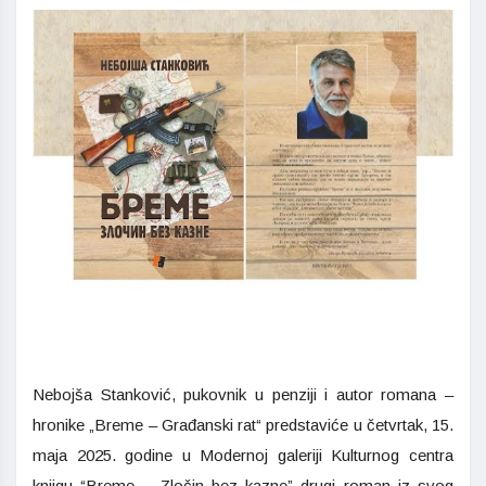
Nebojša Stanković, pukovnik u penziji i autor romana –
hronike „Breme – Građanski rat“ predstaviće u četvrtak, 15.
maja 2025. godine u Modernoj galeriji Kulturnog centra
knjigu “Breme – Zločin bez kazne” drugi roman iz svog