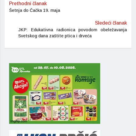
Prethodni članak
Šetnja do Čačka 19. maja
Sledeći članak
JKP: Edukativna radionica povodom obeležavanja
Svetskog dana zaštite ptica i drveća