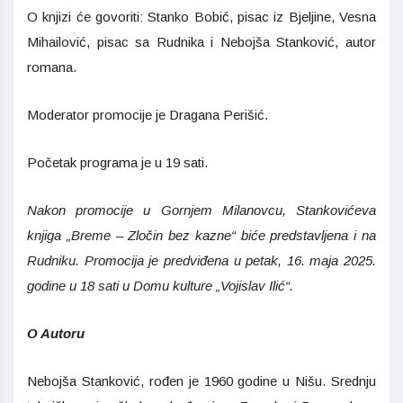
O knjizi će govoriti: Stanko Bobić, pisac iz Bjeljine, Vesna
Mihailović, pisac sa Rudnika i Nebojša Stanković, autor
romana.
Moderator promocije je Dragana Perišić.
Početak programa je u 19 sati.
Nakon promocije u Gornjem Milanovcu, Stankovićeva
knjiga „Breme – Zločin bez kazne“ biće predstavljena i na
Rudniku. Promocija je predviđena u petak, 16. maja 2025.
godine u 18 sati u Domu kulture „Vojislav Ilić“.
O Autoru
Nebojša Stanković, rođen je 1960 godine u Nišu. Srednju