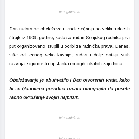
foto: gminfo.rs
Dan rudara se obeležava u znak sećanja na veliki rudarski
štrajk iz 1903. godine, kada su rudari Senjskog rudnika prvi
put organizovano istupili u borbi za radnička prava. Danas,
više od jednog veka kasnije, rudari i dalje ostaju stub
razvoja, sigurnosti i opstanka mnogih lokalnih zajednica.
Obeležavanje je obuhvatilo i Dan otvorenih vrata, kako
bi se članovima porodica rudara omogućilo da posete
radno okruženje svojih najbližih.
foto: gminfo.rs
foto: gminfo.rs