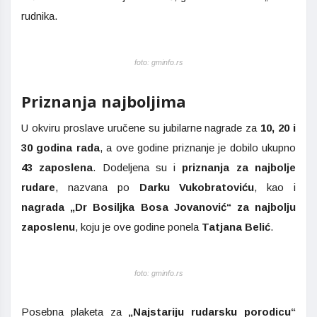
rudnika.
foto: gminfo.rs
Priznanja najboljima
U okviru proslave uručene su jubilarne nagrade za
10, 20 i
30 godina rada
, a ove godine priznanje je dobilo ukupno
43 zaposlena
. Dodeljena su i
priznanja za najbolje
rudare
, nazvana po
Darku Vukobratoviću
, kao i
nagrada „Dr Bosiljka Bosa Jovanović“ za najbolju
zaposlenu
, koju je ove godine ponela
Tatjana Belić
.
foto: gminfo.rs
Posebna plaketa za
„Najstariju rudarsku porodicu“