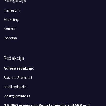
Navigacija
Impresum
Marketing
Kontakt
Početna
Redakcija
Adresa redakcije
:
Stevana Sremca 1
email redakcije:
desk@gminfo.rs
GMINFO je upisan u Registar medija kod APR pod