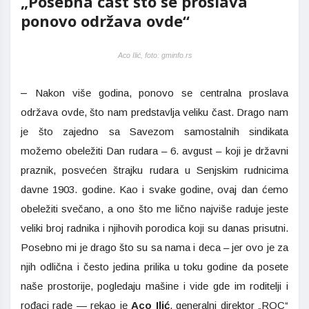
„Posebna čast što se proslava
ponovo održava ovde“
Aco Ilić, foto: gminfo.rs
–
Nakon više godina, ponovo se centralna proslava
održava ovde, što nam predstavlja veliku čast. Drago nam
je što zajedno sa Savezom samostalnih sindikata
možemo obeležiti Dan rudara – 6. avgust – koji je državni
praznik, posvećen štrajku rudara u Senjskim rudnicima
davne 1903. godine. Kao i svake godine, ovaj dan ćemo
obeležiti svečano, a ono što me lično najviše raduje jeste
veliki broj radnika i njihovih porodica koji su danas prisutni.
Posebno mi je drago što su sa nama i deca – jer ovo je za
njih odlična i često jedina prilika u toku godine da posete
naše prostorije, pogledaju mašine i vide gde im roditelji i
rođaci rade — rekao je
Aco Ilić
, generalni direktor „ROC“