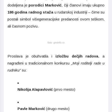
dodeljena je
porodici Marković
, čiji članovi imaju ukupno
186 godina radnog staža
u rudarskoj industriji – čime su
postali simbol višegeneracijske predanosti ovom teškom,
ali časnom pozivu.
foto: gminfo.rs
Proslava je obuhvatila i
izložbu dečjih radova
, a
nagrađeni u tradicionalnom konkursu
„Moji roditelji rade u
rudniku“
su:
Nikolija Alapavlović
(prvo mesto)
Pavle Marković
(drugo mesto)