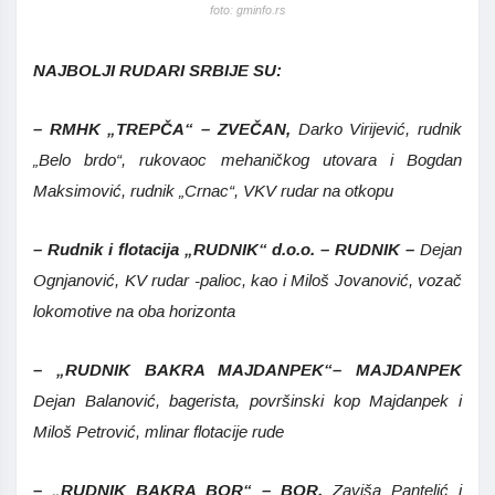
foto: gminfo.rs
NAJBOLJI RUDARI SRBIJE SU:
– RMHK „TREPČA“ – ZVEČAN,
Darko Virijević, rudnik
„Belo brdo“, rukovaoc mehaničkog utovara i
Bogdan
Maksimović, rudnik „Crnac“, VKV rudar na otkopu
– Rudnik i flotacija „RUDNIK“ d.o.o. – RUDNIK –
Dejan
Ognjanović, KV rudar -palioc, kao i
Miloš Jovanović, vozač
lokomotive na oba horizonta
– „RUDNIK BAKRA MAJDANPEK“– MAJDANPEK
Dejan Balanović, bagerista, površinski kop Majdanpek i
Miloš Petrović, mlinar flotacije rude
– „RUDNIK BAKRA BOR“ – BOR,
Zaviša Pantelić i