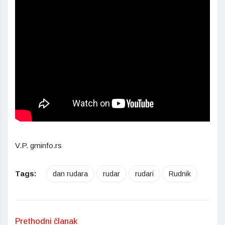
V.P. gminfo.rs
Tags:
dan rudara
rudar
rudari
Rudnik
Prethodni članak