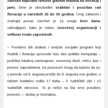
završen kapitalni remont glavnih mašina na flotaciji i
jami
, čime je obezbeđen
stabilan i pouzdan rad
flotacije u narednih 20 do 30 godina
. Ovaj zahtevni i
značajni posao završen je za svega
šest dana
,
zahvaljujući, kako je rekao,
izuzetnoj organizaciji i
velikom trudu zaposlenih
.
– Posebno bih istakao i snažan socijalni program koji
Rudnik i flotacija sprovode kao deo politike kompanije –
podrška lokalnoj samoupravi, osnovnoj školi, vrtiću, kao i
pomoć zaposlenima. Sa ponosom mogu da kažem da se,
u periodu od 6. avgusta prošle do 6. avgusta ove godine, u
našem kolektivu rodilo 17 beba – 5 ‘rudničkih vila’ i 12
‘rudničkih vitezova’. To je nešto na šta smo posebno
ponosni — dodao je Komatina.