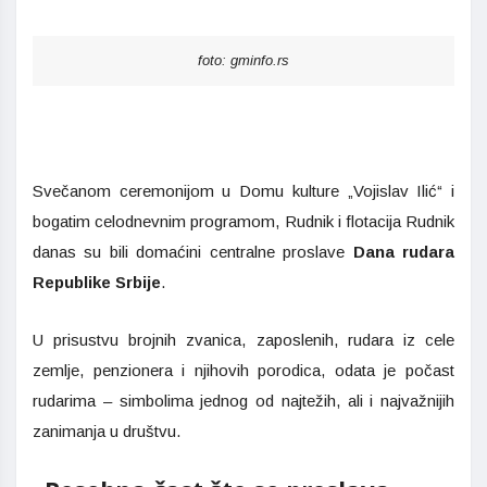
foto: gminfo.rs
Svečanom ceremonijom u Domu kulture „Vojislav Ilić“ i
bogatim celodnevnim programom, Rudnik i flotacija Rudnik
danas su bili domaćini centralne proslave
Dana rudara
Republike Srbije
.
U prisustvu brojnih zvanica, zaposlenih, rudara iz cele
zemlje, penzionera i njihovih porodica, odata je počast
rudarima – simbolima jednog od najtežih, ali i najvažnijih
zanimanja u društvu.