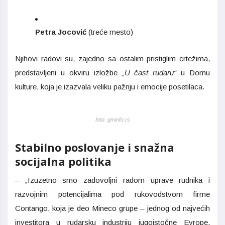
Petra Jocović
(treće mesto)
Njihovi radovi su, zajedno sa ostalim pristiglim crtežima,
predstavljeni u okviru izložbe
„U čast rudaru“
u Domu
kulture, koja je izazvala veliku pažnju i emocije posetilaca.
foto: gminfo.rs
Stabilno poslovanje i snažna
socijalna politika
– „Izuzetno smo zadovoljni radom uprave rudnika i
razvojnim potencijalima pod rukovodstvom firme
Contango, koja je deo Mineco grupe – jednog od najvećih
investitora u rudarsku industriju jugoistočne Evrope.