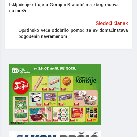
Isključenje struje u Gornjim Branetićima zbog radova
na mreži
Sledeći članak
Opštinsko veće odobrilo pomoć za 89 domaćinstava
pogođenih nevremenom