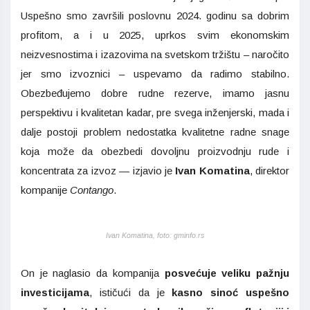
Uspešno smo završili poslovnu 2024. godinu sa dobrim
profitom, a i u 2025, uprkos svim ekonomskim
neizvesnostima i izazovima na svetskom tržištu – naročito
jer smo izvoznici – uspevamo da radimo stabilno.
Obezbeđujemo dobre rudne rezerve, imamo jasnu
perspektivu i kvalitetan kadar, pre svega inženjerski, mada i
dalje postoji problem nedostatka kvalitetne radne snage
koja može da obezbedi dovoljnu proizvodnju rude i
koncentrata za izvoz — izjavio je
Ivan Komatina
, direktor
kompanije
Contango
.
Ivan Komatina, foto: gminfo.rs
On je naglasio da kompanija
posvećuje veliku pažnju
investicijama
, ističući da je
kasno sinoć uspešno