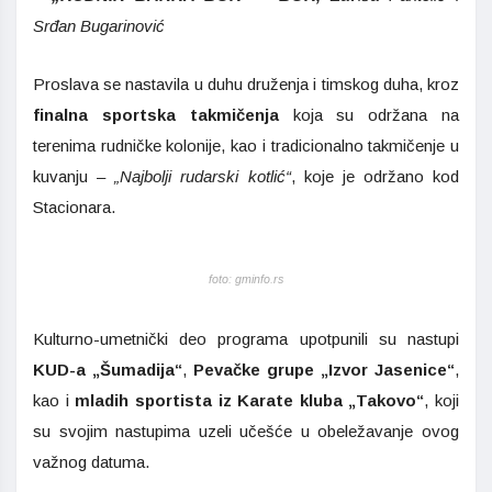
Srđan Bugarinović
Proslava se nastavila u duhu druženja i timskog duha, kroz
finalna sportska takmičenja
koja su održana na
terenima rudničke kolonije, kao i tradicionalno takmičenje u
kuvanju –
„Najbolji rudarski kotlić“
, koje je održano kod
Stacionara.
foto: gminfo.rs
Kulturno-umetnički deo programa upotpunili su nastupi
KUD-a „Šumadija“
,
Pevačke grupe „Izvor Jasenice“
,
kao i
mladih sportista iz Karate kluba „Takovo“
, koji
su svojim nastupima uzeli učešće u obeležavanje ovog
važnog datuma.