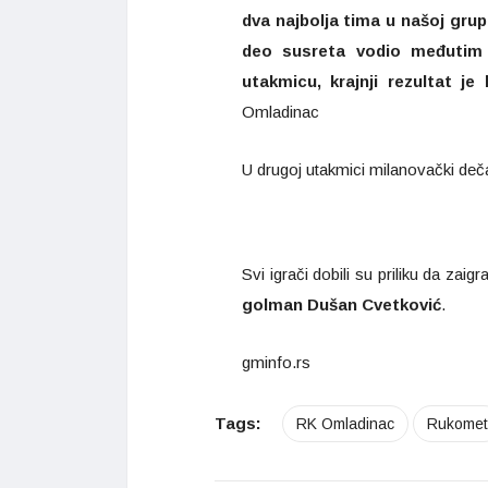
dva najbolja tima u našoj grupi
deo susreta vodio međutim d
utakmicu, krajnji rezultat je
Omladinac
U drugoj utakmici milanovački dečac
Svi igrači dobili su priliku da zai
golman Dušan Cvetković
.
gminfo.rs
Tags:
RK Omladinac
Rukomet