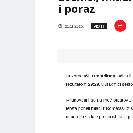
i poraz
VESTI
11.11.2025.
Rukometaši
Omladinca
odigrali
rezultatom
29:29
, u utakmici šest
Milanovčani su na meč otputovali o
tereta poneli mladi rukometaši i
uspeo da stekne prednost, koja je d