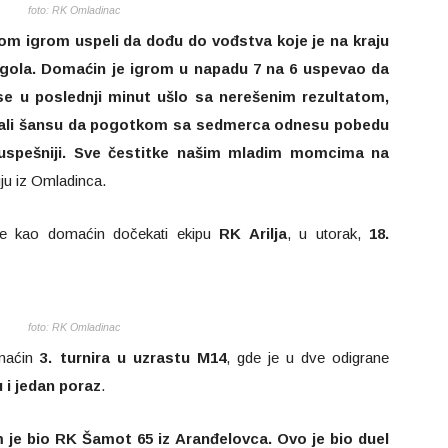
foto: RK Omladinac
m igrom uspeli da dođu do vođstva koje je na kraju
 gola. Domaćin je igrom u napadu 7 na 6 uspevao da
se u poslednji minut ušlo sa nerešenim rezultatom,
imali šansu da pogotkom sa sedmerca odnesu pobedu
o uspešniji. Sve čestitke našim mladim momcima na
ju iz Omladinca.
 kao domaćin dočekati ekipu
RK Arilja
, u utorak,
18.
foto: RK Omladinac
omaćin
3. turnira u uzrastu M14
, gde je u dve odigrane
 i jedan poraz
.
je bio RK Šamot 65 iz Aranđelovca. Ovo je bio duel