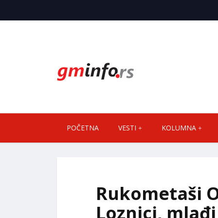
POČETNA
VESTI
KOLUMNA
Rukometaši O
Loznici, mlađi