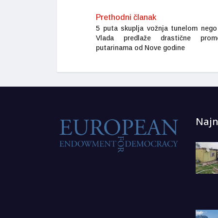
Prethodni članak
5 puta skuplja vožnja tunelom nego
Vlada predlaže drastične pro
putarinama od Nove godine
Najn