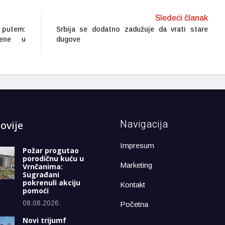
Sledeći članak
 putem:
Srbija se dodatno zadužuje da vrati stare
mene u
dugove
Navigacija
ovije
Impresum
Požar progutao
porodičnu kuću u
Marketing
Vrnčanima:
Sugrađani
pokrenuli akciju
Kontakt
pomoći
08.08.2026.
Početna
Novi trijumf