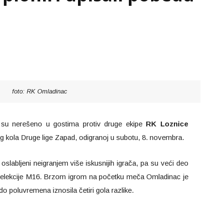
foto: RK Omladinac
 su nerešeno u gostima protiv druge ekipe
RK Loznice
og kola Druge lige Zapad, odigranoj u subotu, 8. novembra.
slabljeni neigranjem više iskusnijih igrača, pa su veći deo
z selekcije M16. Brzom igrom na početku meča Omladinac je
o poluvremena iznosila četiri gola razlike.