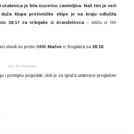
 utakmica je bila izuzetno zanimljiva. Naš tim je veći
uža klupa protivničke ekipe je na kraju odlučila
 bio 18:17 za vršnjake iz Aranđelovca
– ističu iz RK
i slavili su protiv
ORK Mačve
iz Bogatića sa
28:18
.
foto: RK Omladinac
graju i postignu pogodak, dok je za igrača utakmice proglašen