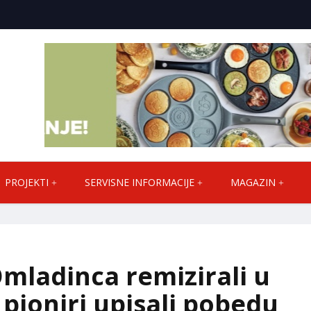
PROJEKTI
SERVISNE INFORMACIJE
MAGAZIN
mladinca remizirali u
 pioniri upisali pobedu