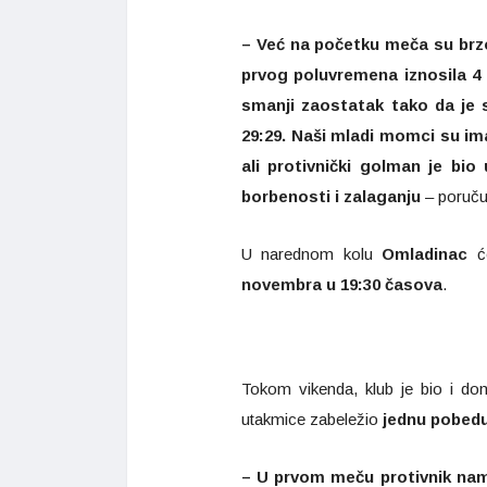
– Već na početku meča su brzo
prvog poluvremena iznosila 4
smanji zaostatak tako da je 
29:29. Naši mladi momci su 
ali protivnički golman je bi
borbenosti i zalaganju
– poruču
U narednom kolu
Omladinac
će
novembra u 19:30 časova
.
Tokom vikenda, klub je bio i d
utakmice zabeležio
jednu pobedu
– U prvom meču protivnik nam 