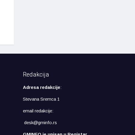
Redakcija
Adresa redakcije
:
Stevana Sremca 1
email redakcije:
desk@gminfo.rs
GMINFO je upisan u Registar