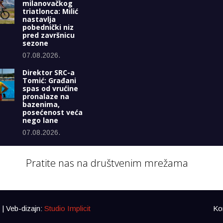
milanovačkog
triatlonca: Milić
nastavlja
pobednički niz
pred završnicu
sezone
07.08.2026.
Direktor SRC-a
Tomić: Građani
spas od vrućine
pronalaze na
bazenima,
posećenost veća
nego lane
07.08.2026.
Pratite nas na društvenim mrežama
| Veb-dizajn:
Studio Implicit
Ko