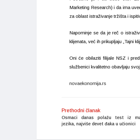
Marketing Research) i da ima uved
za oblast istraživanje tržišta i ispi
Napominje se da je reč o istraživ
klijenata, već ih prikupljaju „Tajni klij
Oni će obilaziti filijale NSZ i pre
službenici kvalitetno obavljaju svo
novaekonomija.rs
Prethodni članak
Osmaci danas polažu test iz ma
jezika, najviše devet đaka u učionici