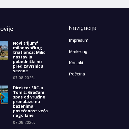
Navigacija
ovije
Impresum
Novi trijumf
milanovačkog
Marketing
triatlonca: Milić
nastavlja
pobednički niz
Kontakt
pred završnicu
sezone
Početna
07.08.2026.
Direktor SRC-a
Tomić: Građani
spas od vrućine
pronalaze na
bazenima,
posećenost veća
nego lane
07.08.2026.