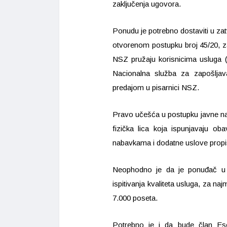
zaključenja ugovora.
Ponudu je potrebno dostaviti u za
otvorenom postupku broj 45/20, za
NSZ pružaju korisnicima usluga („T
Nacionalna služba za zapošljava
predajom u pisarnici NSZ.
Pravo učešća u postupku javne nab
fizička lica koja ispunjavaju 
nabavkama i dodatne uslove pro
Neophodno je da je ponuđač u pr
ispitivanja kvaliteta usluga, za naj
7.000 poseta.
Potrebno je i da bude član Es