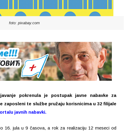
foto: pixabay.com
ljavanje pokrenula je postupak javne nabavke za
je zaposleni te službe pružaju korisnicima u 32 filijale
ortalu javnih nabavki
.
16. jula u 9 časova, a rok za realizaciju 12 meseci od