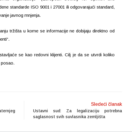
ene standarde ISO 9001 i 27001 ili odgovarajući standard,
tivanje javnog mnjenja.
anju tržišta u kome se informacije ne dobijaju direktno od
enti“.
dstavljaće se kao redovni klijenti.
Cilj je da se utvrdi koliko
j posao.
Sledeći članak
ternjeg
Ustavni sud: Za legalizaciju potrebna
saglasnost svih suvlasnika zemljišta