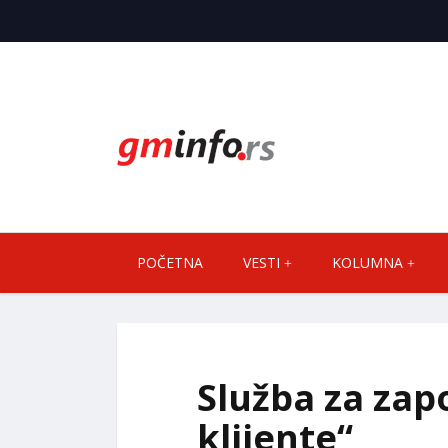
POČETNA
VESTI
KOLUMNA
Služba za zapo
klijente“