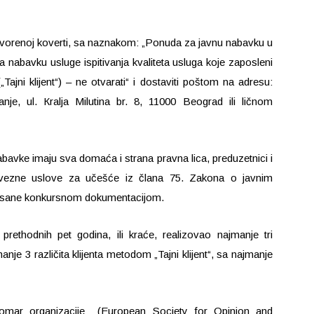
tvorenoj koverti, sa naznakom: „Ponuda za javnu nabavku u
 nabavku usluge ispitivanja kvaliteta usluga koje zaposleni
ajni klijent“) – ne otvarati“ i dostaviti poštom na adresu:
nje, ul. Кralja Milutina br. 8, 11000 Beograd ili ličnom
avke imaju sva domaća i strana pravna lica, preduzetnici i
obavezne uslove za učešće iz člana 75. Zakona o javnim
pisane konkursnom dokumentacijom.
ethodnih pet godina, ili kraće, realizovao najmanje tri
manje 3 različita klijenta metodom „Tajni klijent“, sa najmanje
omar organizacije (European Society for Opinion and