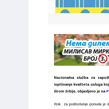
Nacionalna služba za zapoš
ispitivanje kvaliteta usluga ko
širom Srbije, objavljeno je na
P
Rok za podnošenje ponuda je do 