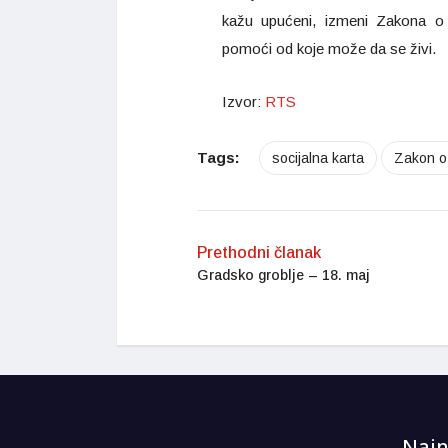
kažu upućeni, izmeni Zakona o s
pomoći od koje može da se živi.
Izvor:
RTS
Tags:
socijalna karta
Zakon o 
Prethodni članak
Gradsko groblje – 18. maj
Najn