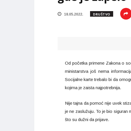
DRUŠTVO
18.05.2022.
Od početka primene Zakona o socij
ministarstva još nema informacija
Socijalne karte trebalo bi da omo
kojima je zaista najpotrebnija.
Nije tajna da pomoć nije uvek stiza
je ne zaslužuju. To je bio siguran 
što su dužni da prijave.