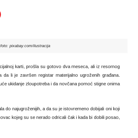
foto: pixabay.com/ilustracija
alnoj karti, prošla su gotovo dva meseca, ali iz resornog
 da li je završen registar materijalno ugroženih građana.
guće ukidanje zloupotreba i da novčana pomoć stigne onima
la do najugroženijih, a da su je istovremeno dobijali oni koji
novac kojeg su se nerado odricali čak i kada bi dobili posao,