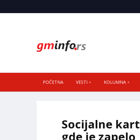
POČETNA
VESTI
KOLUMNA
Socijalne kar
gde je zapelo