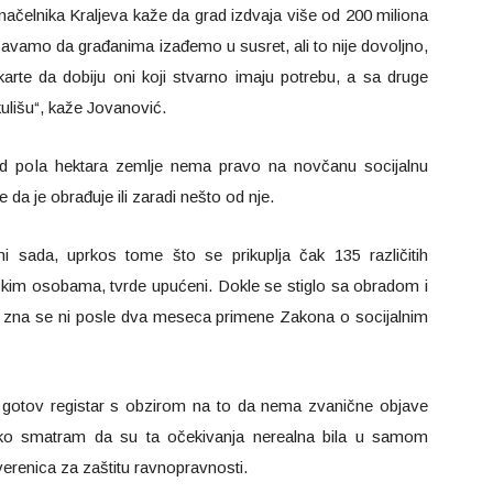
čelnika Kraljeva kaže da grad izdvaja više od 200 miliona
ušavamo da građanima izađemo u susret, ali to nije dovoljno,
 karte da dobiju oni koji stvarno imaju potrebu, a sa druge
kulišu“, kaže Jovanović.
od pola hektara zemlje nema pravo na novčanu socijalnu
da je obrađuje ili zaradi nešto od nje.
ni sada, uprkos tome što se prikuplja čak 135 različitih
iskim osobama, tvrde upućeni. Dokle se stiglo sa obradom i
zna se ni posle dva meseca primene Zakona o socijalnim
e gotov registar s obzirom na to da nema zvanične objave
ako smatram da su ta očekivanja nerealna bila u samom
verenica za zaštitu ravnopravnosti.