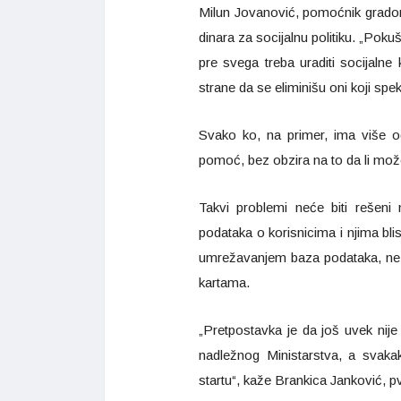
Milun Jovanović, pomoćnik gradona
dinara za socijalnu politiku. „Pok
pre svega treba uraditi socijalne
strane da se eliminišu oni koji spe
Svako ko, na primer, ima više 
pomoć, bez obzira na to da li može 
Takvi problemi neće biti rešeni 
podataka o korisnicima i njima bl
umrežavanjem baza podataka, ne 
kartama.
„Pretpostavka je da još uvek nij
nadležnog Ministarstva, a svak
startu“, kaže Brankica Janković, p