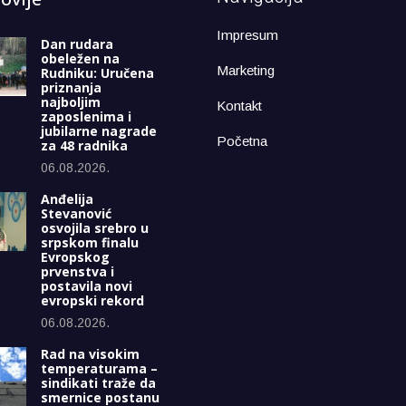
Impresum
Dan rudara
obeležen na
Marketing
Rudniku: Uručena
priznanja
najboljim
Kontakt
zaposlenima i
jubilarne nagrade
Početna
za 48 radnika
06.08.2026.
Anđelija
Stevanović
osvojila srebro u
srpskom finalu
Evropskog
prvenstva i
postavila novi
evropski rekord
06.08.2026.
Rad na visokim
temperaturama –
sindikati traže da
smernice postanu