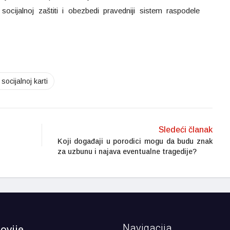
ocijalnoj zaštiti i obezbedi pravedniji sistem raspodele
socijalnoj karti
Sledeći članak
Koji događaji u porodici mogu da budu znak
za uzbunu i najava eventualne tragedije?
Navigacija
ovije