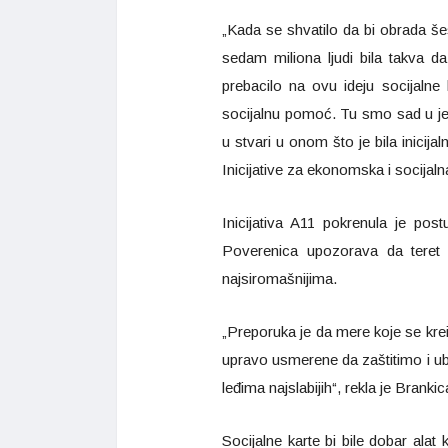
„Kada se shvatilo da bi obrada šes
sedam miliona ljudi bila takva d
prebacilo na ovu ideju socijalne
socijalnu pomoć. Tu smo sad u j
u stvari u onom što je bila inicijal
Inicijative za ekonomska i socijal
Inicijativa A11 pokrenula je po
Poverenica upozorava da teret
najsiromašnijima.
„Preporuka je da mere koje se krei
upravo usmerene da zaštitimo i ub
leđima najslabijih“, rekla je Branki
Socijalne karte bi bile dobar alat