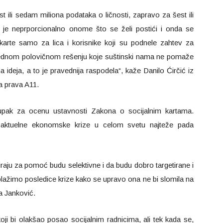
t ili sedam miliona podataka o ličnosti, zapravo za šest ili
a je neprporcionalno onome što se želi postići i onda se
 karte samo za lica i korisnike koji su podnele zahtev za
ednom polovičnom rešenju koje suštinski nama ne pomaže
na ideja, a to je pravednija raspodela“, kaže Danilo Ćirčić iz
na prava A11.
stupak za ocenu ustavnosti Zakona o socijalnim kartama.
 aktuelne ekonomske krize u celom svetu najteže pada
raju za pomoć budu selektivne i da budu dobro targetirane i
lažimo posledice krize kako se upravo ona ne bi slomila na
ca Janković.
 koji bi olakšao posao socijalnim radnicima, ali tek kada se,