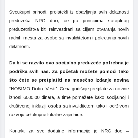
Sveukupni prihodi, proistekli iz obavljanja svih delatnosti
preduzeća NRG doo, će po principima socijalnog
preduzetništva biti reinvestirani sa ciljem otvaranja novih
radnih mesta za osobe sa invaliditetom i pokretanja novih
delatnosti.
Da bi se razvilo ovo socijalno preduzeće potrebna je
podrška svih nas. Za početak možete pomoći tako
što ćete se pretplatiti na mesečno izdanje novina
“NOSIMO Dobre Vesti”. Cena godišnje pretplate za novine
iznosi 6000,00 dinara, a time pomažete kako socijalnoj i
društvenoj inkluziji osoba sa invaliditetom tako i održivom
razvoju celokupne lokalne zajednice.
Kontakt za sve dodatne informacije je NRG doo –