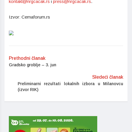
kontakt@nrgcacak.rs
i
press@nrgcacak.rs
.
Izvor: Cemaforum.rs
Prethodni članak
Gradsko groblje – 3. jun
Sledeći članak
Preliminarni rezultati lokalnih izbora u Milanovcu
(izvor RIK)