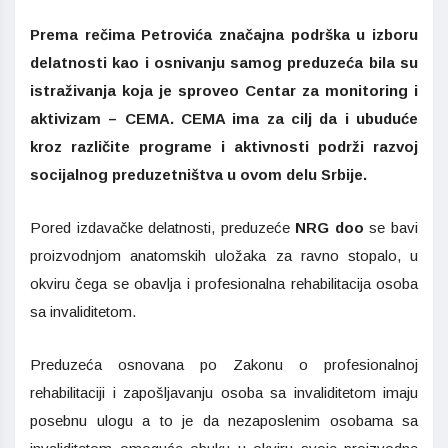
Prema rečima Petrovića značajna podrška u izboru
delatnosti kao i osnivanju samog preduzeća bila su
istraživanja koja je sproveo Centar za monitoring i
aktivizam – CEMA. CEMA ima za cilj da i ubuduće
kroz različite programe i aktivnosti podrži razvoj
socijalnog preduzetništva u ovom delu Srbije.
Pored izdavačke delatnosti, preduzeće
NRG doo
se bavi
proizvodnjom anatomskih uložaka za ravno stopalo, u
okviru čega se obavlja i profesionalna rehabilitacija osoba
sa invaliditetom.
Preduzeća osnovana po Zakonu o profesionalnoj
rehabilitaciji i zapošljavanju osoba sa invaliditetom imaju
posebnu ulogu a to je da nezaposlenim osobama sa