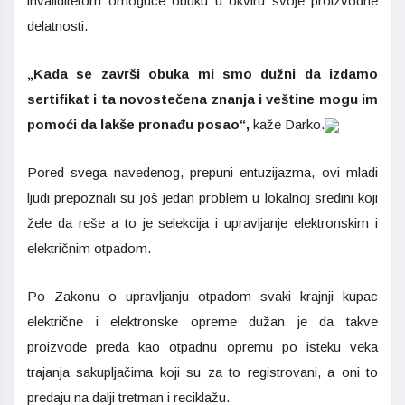
invaliditetom omoguće obuku u okviru svoje proizvodne
delatnosti.
„Kada se završi obuka mi smo dužni da izdamo
sertifikat i ta novostečena znanja i veštine mogu im
pomoći da lakše pronađu posao“,
kaže Darko.
Pored svega navedenog, prepuni entuzijazma, ovi mladi
ljudi prepoznali su još jedan problem u lokalnoj sredini koji
žele da reše a to je selekcija i upravljanje elektronskim i
električnim otpadom.
Po Zakonu o upravljanju otpadom svaki krajnji kupac
električne i elektronske opreme dužan je da takve
proizvode preda kao otpadnu opremu po isteku veka
trajanja sakupljačima koji su za to registrovani, a oni to
predaju na dalji tretman i reciklažu.