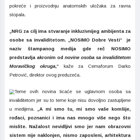
pokreće i proizvodnju anatomskih uložaka za ravna
stopala.
„NRG za cilj ima stvaranje inkluzivnijeg ambijenta za
osobe sa invaliditetom. „NOSIMO Dobre Vesti“ je
naziv štampanog medija gde reč NOSIMO
predstavlja akronim od
novine osoba sa invaliditetom
Moravičkog okruga
,“
kaže za Cemaforum Darko
Petrović, direktor ovog preduzeća.
Teme ovih novina ticaće se uglavnom osoba sa
invaliditetom jer su to teme koje nisu dovoljno zastupljene
u medijima.
„A mi smo tu, mi smo vaše komšije,
rođaci, poznanici i ima nas mnogo više nego što
mislite. Nažalost nevidljivi smo jer nam obrazovni
sistem nije naklonjen, nismo zaposleni, arhitektura