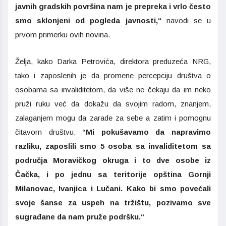
javnih gradskih površina nam je prepreka i vrlo često
smo sklonjeni od pogleda javnosti,“
navodi se u
prvom primerku ovih novina.
Želja, kako Darka Petrovića, direktora preduzeća NRG,
tako i zaposlenih je da promene percepciju društva o
osobama sa invaliditetom, da više ne čekaju da im neko
pruži ruku već da dokažu da svojim radom, znanjem,
zalaganjem mogu da zarade za sebe a zatim i pomognu
čitavom društvu:
“Mi pokušavamo da napravimo
razliku, zaposlili smo 5 osoba sa invaliditetom sa
područja Moravičkog okruga i to dve osobe iz
Čačka, i po jednu sa teritorije opština Gornji
Milanovac, Ivanjica i Lučani. Kako bi smo povećali
svoje šanse za uspeh na tržištu, pozivamo sve
sugrađane da nam pruže podršku.“