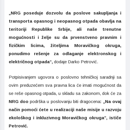
„NRG poseduje dozvolu da poslove sakupljanja i
transporta opasnog i neopasnog otpada obavlja na
teritoriji Republike Srbije, ali naše trenutne
mogućnosti i želje su da prvenstveno pravnim i
fizičkim licima, žiteljima Moravičkog okruga,
ponudimo rešenje za odlaganje elektronskog i
električnog otpada“,
dodaje Darko Petrović.
Potpisivanjem ugovora o poslovno tehničkoj saradnji sa
ovim preduzećem sva pravna lica će imati mogućnost da
se reše opasnog otpada, u skladu sa zakonom, dok će za
NRG doo
podrška u poslovanju biti dragocena
: „Na ovaj
način pomoći ćete u realizaciji naše misije u razvoju
ekološkog i inkluzivnog Moravičkog okruga”,
ističe
Petrović.